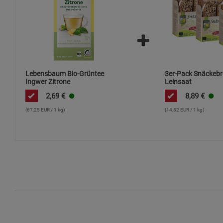
Lebensbaum Bio-Grüntee
3er-Pack Snäckebr
Ingwer Zitrone
Leinsaat
2,69
€
8,89
€
(67,25 EUR / 1 kg)
(14,82 EUR / 1 kg)