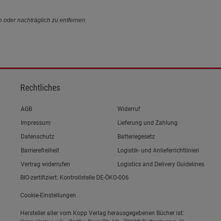
n oder nachträglich zu entfernen.
Rechtliches
Link zum/zur
AGB
Widerruf
Link zum/zur
Impressum
Lieferung und Zahlung
Link zum/zur
Datenschutz
Batteriegesetz
Link zum/zur
Barrierefreiheit
Logistik- und Anlieferrichtlinien
Vertrag widerrufen
Logistics and Delivery Guidelines
BIO-zertifiziert: Kontrollstelle DE-ÖKO-006
Cookie-Einstellungen
Hersteller aller vom Kopp Verlag herausgegebenen Bücher ist: