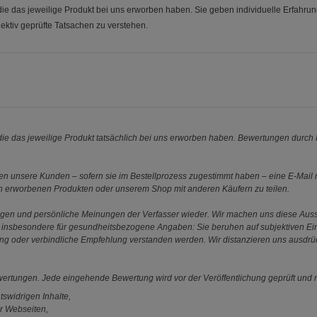
e das jeweilige Produkt bei uns erworben haben. Sie geben individuelle Erfahru
ektiv geprüfte Tatsachen zu verstehen.
e das jeweilige Produkt tatsächlich bei uns erworben haben. Bewertungen durch P
 unsere Kunden – sofern sie im Bestellprozess zugestimmt haben – eine E-Mail m
en erworbenen Produkten oder unserem Shop mit anderen Käufern zu teilen.
ungen und persönliche Meinungen der Verfasser wieder. Wir machen uns diese Au
s gilt insbesondere für gesundheitsbezogene Angaben: Sie beruhen auf subjektiven 
ung oder verbindliche Empfehlung verstanden werden. Wir distanzieren uns ausdr
ewertungen. Jede eingehende Bewertung wird vor der Veröffentlichung geprüft und n
tswidrigen Inhalte,
r Webseiten,