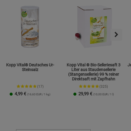
ies
Kopp Vital® Deutsches Ur-
Kopp Vital ® Bio-Selleriesaft 3
Jen
Steinsalz
Liter aus Staudensellerie
(Stangensellerie) 99 % reiner
Direktsaft mit Zapfhahn
(17)
(325)
4,99
€
29,99
€
(16,63 EUR / 1 kg)
(10,00 EUR / 1 l)
Streudose
Nachfüllbeutel
2er-Set