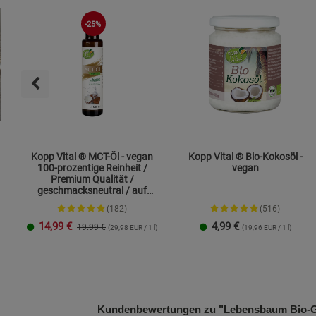
-25%
Kopp Vital ® MCT-Öl - vegan
Kopp Vital ® Bio-Kokosöl -
100-prozentige Reinheit /
vegan
Premium Qualität /
geschmacksneutral / auf
Kokosölbasis
(182)
(516)
14,99
€
4,99
€
19.99 €
(29,98 EUR / 1 l)
(19,96 EUR / 1 l)
250 ml
1 Liter
Kundenbewertungen zu "Lebensbaum Bio-Gr