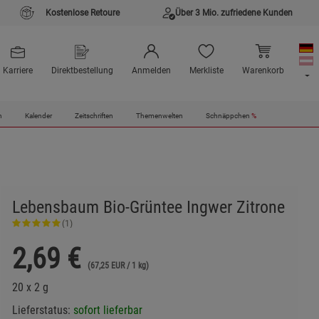
Kostenlose Retoure
Über 3 Mio. zufriedene Kunden
Karriere
Direktbestellung
Anmelden
Merkliste
Warenkorb
n
Kalender
Zeitschriften
Themenwelten
Schnäppchen
%
Lebensbaum Bio-Grüntee Ingwer Zitrone
(1)
2,69
€
(67,25 EUR / 1 kg)
20 x 2 g
Lieferstatus:
sofort lieferbar