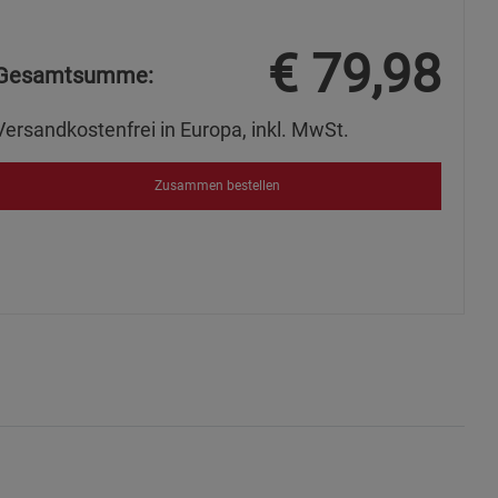
€
79,98
Gesamtsumme:
ie Gruppe
Versandkostenfrei in Europa, inkl. MwSt.
Zusammen bestellen
okies
s