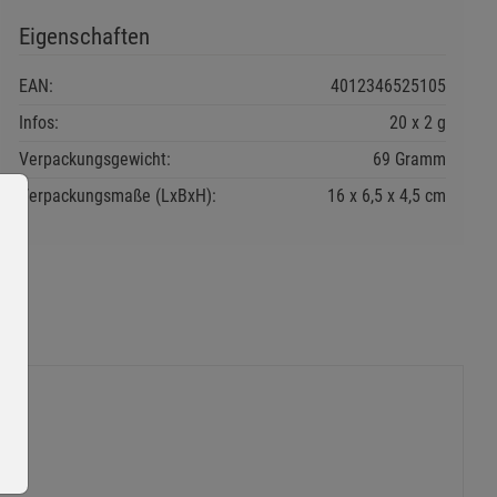
Eigenschaften
EAN:
4012346525105
Infos:
20 x 2 g
Verpackungsgewicht:
69 Gramm
Verpackungsmaße (LxBxH):
16
6,5
4,5
cm