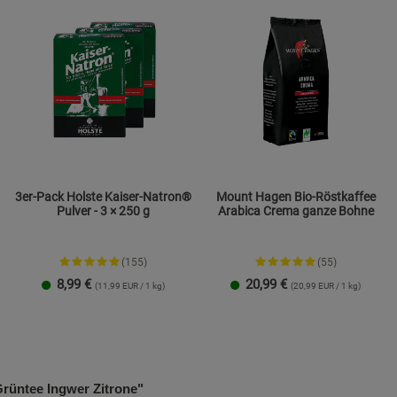
Cookie-Informationen
anzeigen
Marketing Cookies (3)
Marketing Cook
Beschreibung Marketing Cookies
Cookie-Informationen
anzeigen
Datenschutzerklärung
Impressum
3er-Pack Holste Kaiser-Natron®
Mount Hagen Bio-Röstkaffee
Pulver - 3 × 250 g
Arabica Crema ganze Bohne
(155)
(55)
8,99
€
20,99
€
(11,99 EUR / 1 kg)
(20,99 EUR / 1 kg)
üntee Ingwer Zitrone"