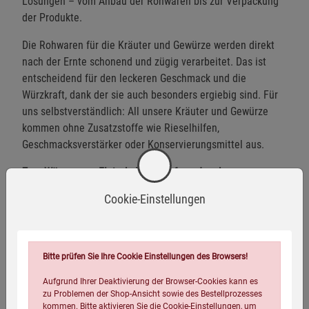
Lösungen – vom Anbau der Rohwaren bis zur Verpackung
der Produkte.
Die Rohwaren für die Kräuter und Gewürze werden direkt
nach der Ernte schonend und zügig verarbeitet. Das ist
entscheidend für den leckeren Geschmack und die
Würzkraft, dank der sie auch besonders ergiebig sind. Für
uns selbstverständlich: All unsere Kräuter und Gewürze
kommen ohne Zusatzstoffe wie Rieselhilfen,
Geschmacksverstärker oder Konservierungsmittel aus.
Zum Würzen von Fleisch, Fisch, Tofu und mehr
Cookie-Einstellungen
Das Grill- und Pfannengewürz schmeckt würzig, pikant.
Würzen oder marinieren Sie Fleisch, Fisch, Tofu und
Gemüse mit dieser Gewürzmischung.
Bitte prüfen Sie Ihre Cookie Einstellungen des Browsers!
BIO-zertifiziert:
Kontrollstelle DE-ÖKO-001
Herkunft der Zutaten:
EU-/Nicht-EU-Landwirtschaft
Aufgrund Ihrer Deaktivierung der Browser-Cookies kann es
zu Problemen der Shop-Ansicht sowie des Bestellprozesses
kommen. Bitte aktivieren Sie die Cookie-Einstellungen, um