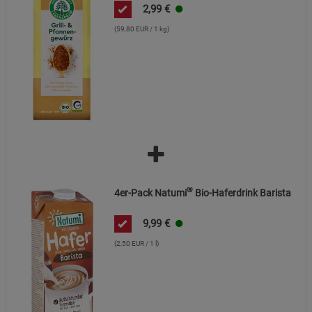
2,99
€
(59,80 EUR / 1 kg)
®
4er-Pack Natumi
Bio-Haferdrink Barista
9,99
€
(2,50 EUR / 1 l)