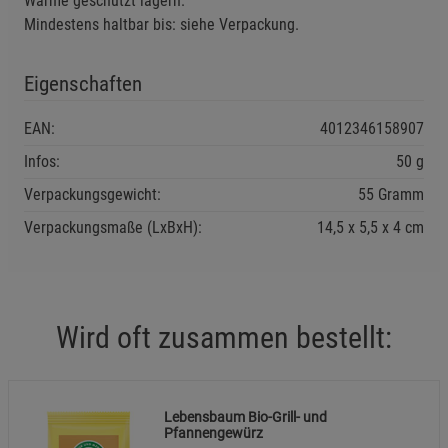
Wärme geschützt lagern.
Beschreibung Funktionale Cookies
Mindestens haltbar bis: siehe Verpackung.
Cookie-Informationen
anzeigen
Eigenschaften
Statistik Cookies (2)
Statistik Cookies
EAN:
4012346158907
Beschreibung Statistik Cookies
Infos:
50 g
Cookie-Informationen
anzeigen
Verpackungsgewicht:
55 Gramm
Verpackungsmaße (LxBxH):
14,5
5,5
4
cm
Marketing Cookies (3)
Marketing Cookies
Beschreibung Marketing Cookies
Cookie-Informationen
anzeigen
Wird oft zusammen bestellt:
Datenschutzerklärung
Impressum
Lebensbaum Bio-Grill- und
Pfannengewürz