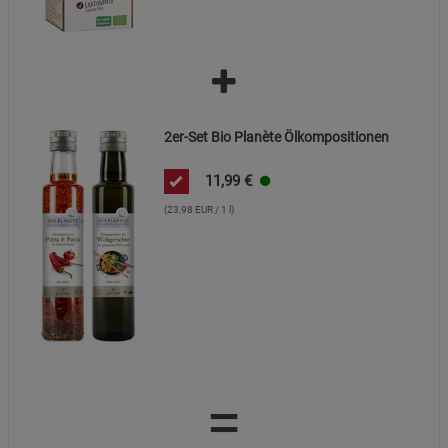
2er-Set Bio Planète Ölkompositionen
11,99
€
(23,98 EUR / 1 l)
=