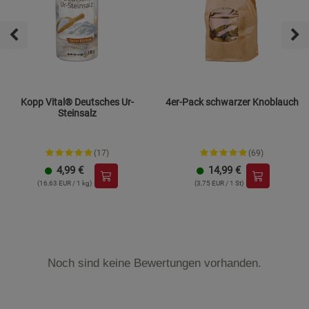
Kopp Vital® Deutsches Ur-
4er-Pack schwarzer Knoblauch
Steinsalz
(17)
(69)
4,99
€
14,99
€
(16,63 EUR / 1 kg)
(3,75 EUR / 1 St)
Noch sind keine Bewertungen vorhanden.