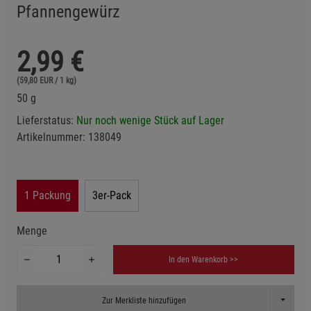
Pfannengewürz
2,99
€
(59,80 EUR / 1 kg)
50 g
Lieferstatus:
Nur noch wenige Stück auf Lager
Artikelnummer:
138049
1 Packung
3er-Pack
Menge
In den Warenkorb >>
Toggle D
Zur Merkliste hinzufügen