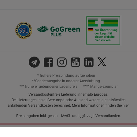
* frühere Preisbindung aufgehoben
**Sonderausgabe in anderer Ausstattung
*** früherer gebundener Ladenpreis
**** Mängelexemplar
Versandkostenfreie Lieferung innerhalb Europas.
Bei Lieferungen ins außereuropäische Ausland werden die tatsächlich
anfallenden Versandkosten berechnet. Mehr Informationen finden Sie
hier
.
Preisangaben inkl. gesetzl. MwSt. und ggf. zzgl.
Versandkosten.