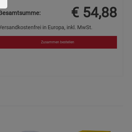
€
54,88
Gesamtsumme:
Versandkostenfrei in Europa, inkl. MwSt.
ie Gruppe
Zusammen bestellen
okies
s