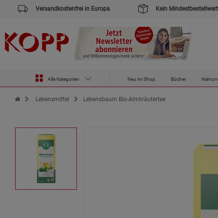
Versandkostenfrei in Europa
Kein Mindestbestellwert
Alle Kategorien
Neu im Shop
Bücher
Nahrun
Zur Startseite des Kopp Verlag Online-Shop
Lebensmittel
Lebensbaum Bio-Almkräutertee