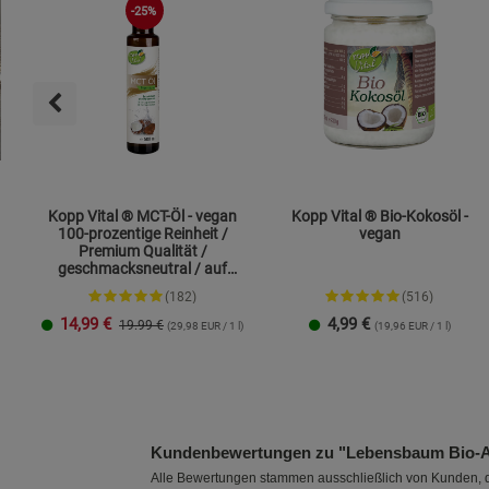
-25%
Kopp Vital ® MCT-Öl - vegan
Kopp Vital ® Bio-Kokosöl -
100-prozentige Reinheit /
vegan
Premium Qualität /
geschmacksneutral / auf
Kokosölbasis
(182)
(516)
14,99
€
4,99
€
19.99 €
(29,98 EUR / 1 l)
(19,96 EUR / 1 l)
250 ml
1 Liter
Kundenbewertungen zu "Lebensbaum Bio-A
Alle Bewertungen stammen ausschließlich von Kunden, di