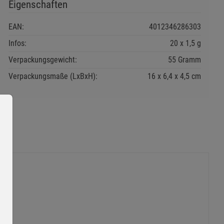
Eigenschaften
EAN:
4012346286303
Infos:
20 x 1,5 g
Verpackungsgewicht:
55 Gramm
Verpackungsmaße (LxBxH):
16
6,4
4,5
cm