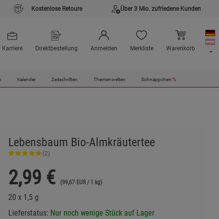
Kostenlose Retoure
Über 3 Mio. zufriedene Kunden
Karriere
Direktbestellung
Anmelden
Merkliste
Warenkorb
n
Kalender
Zeitschriften
Themenwelten
Schnäppchen
%
Lebensbaum Bio-Almkräutertee
(2)
2,99
€
(99,67 EUR / 1 kg)
20 x 1,5 g
Lieferstatus:
Nur noch wenige Stück auf Lager