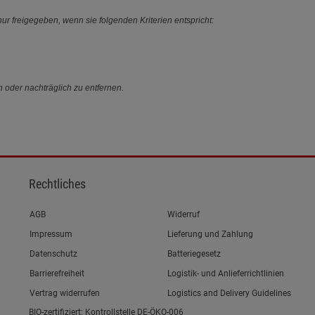
ur freigegeben, wenn sie folgenden Kriterien entspricht:
n oder nachträglich zu entfernen.
Rechtliches
Link zum/zur
AGB
Widerruf
Link zum/zur
Impressum
Lieferung und Zahlung
Link zum/zur
Datenschutz
Batteriegesetz
Link zum/zur
Barrierefreiheit
Logistik- und Anlieferrichtlinien
Vertrag widerrufen
Logistics and Delivery Guidelines
BIO-zertifiziert: Kontrollstelle DE-ÖKO-006