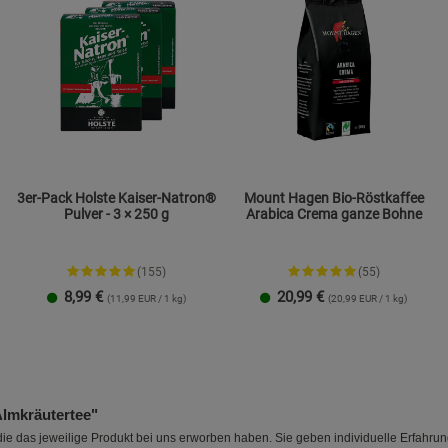
Beschreibung Statistik Cookies
Cookie-Informationen
anzeigen
Marketing Cookies (3)
Marketing Cook
Beschreibung Marketing Cookies
Cookie-Informationen
anzeigen
3er-Pack Holste Kaiser-Natron®
Mount Hagen Bio-Röstkaffee
Pulver - 3 × 250 g
Arabica Crema ganze Bohne
Datenschutzerklärung
Impressum
(155)
(55)
8,99
€
20,99
€
(11,99 EUR / 1 kg)
(20,99 EUR / 1 kg)
lmkräutertee"
e das jeweilige Produkt bei uns erworben haben. Sie geben individuelle Erfahru