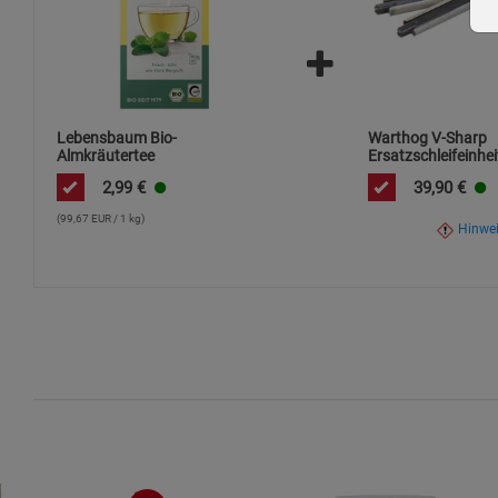
Lebensbaum Bio-
Warthog V-Sharp
Almkräutertee
Ersatzschleifeinhei
Körnung
2,99
€
39,90
€
(99,67 EUR / 1 kg)
Hinwe