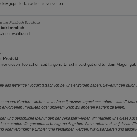
ektiv geprüfte Tatsachen zu verstehen.
as aus Ransbach-Baumbach
 bekömmlich
ch nur wohltuend.
cat
r Produkt
rinke diesen Tee schon seit langem. Er schmeckt gut und tut dem Magen gut.
e das jeweilige Produkt tatsächlich bei uns erworben haben. Bewertungen durch P
 unsere Kunden – sofern sie im Bestellprozess zugestimmt haben – eine E-Mail m
en erworbenen Produkten oder unserem Shop mit anderen Käufern zu teilen.
ungen und persönliche Meinungen der Verfasser wieder. Wir machen uns diese Au
s gilt insbesondere für gesundheitsbezogene Angaben: Sie beruhen auf subjektiven 
ung oder verbindliche Empfehlung verstanden werden. Wir distanzieren uns ausdr