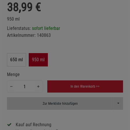
38,99
€
950 ml
Lieferstatus:
sofort lieferbar
Artikelnummer:
140863
650 ml
950 ml
Menge
In den Warenkorb >>
Toggle D
Zur Merkliste hinzufügen
Kauf auf Rechnung