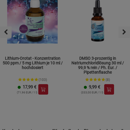
Lithium-Orotat - Konzentration
DMSO 3-prozentig in
500 ppm / 5 mg Lithium je 10 ml /
Natriumchloridlösung 30 ml /
hochdosiert
99,9 % rein / Ph. Eur. /
Pipettenflasche
(103)
(8)
17,99
€
9,99
€
(71,96 EUR / 1 l)
(333,00 EUR / 1 l)