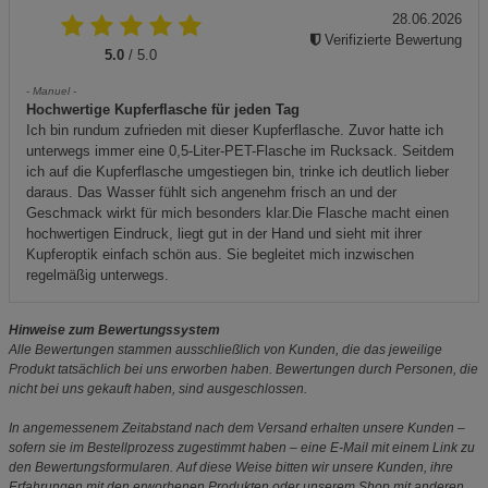
28.06.2026
Verifizierte Bewertung
5.0
/ 5.0
- Manuel -
Hochwertige Kupferflasche für jeden Tag
Ich bin rundum zufrieden mit dieser Kupferflasche. Zuvor hatte ich
unterwegs immer eine 0,5-Liter-PET-Flasche im Rucksack. Seitdem
ich auf die Kupferflasche umgestiegen bin, trinke ich deutlich lieber
daraus. Das Wasser fühlt sich angenehm frisch an und der
Geschmack wirkt für mich besonders klar.Die Flasche macht einen
hochwertigen Eindruck, liegt gut in der Hand und sieht mit ihrer
Kupferoptik einfach schön aus. Sie begleitet mich inzwischen
regelmäßig unterwegs.
Hinweise zum Bewertungssystem
Alle Bewertungen stammen ausschließlich von Kunden, die das jeweilige
Produkt tatsächlich bei uns erworben haben. Bewertungen durch Personen, die
nicht bei uns gekauft haben, sind ausgeschlossen.
In angemessenem Zeitabstand nach dem Versand erhalten unsere Kunden –
sofern sie im Bestellprozess zugestimmt haben – eine E-Mail mit einem Link zu
den Bewertungsformularen. Auf diese Weise bitten wir unsere Kunden, ihre
Erfahrungen mit den erworbenen Produkten oder unserem Shop mit anderen