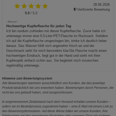
28.06.2026
Verifizierte Bewertung
5.0
/ 5.0
- Manuel -
Hochwertige Kupferflasche für jeden Tag
Ich bin rundum zufrieden mit dieser Kupferflasche. Zuvor hatte ich
unterwegs immer eine 0,5-Liter-PET-Flasche im Rucksack. Seitdem
ich auf die Kupferflasche umgestiegen bin, trinke ich deutlich lieber
daraus. Das Wasser fühlt sich angenehm frisch an und der
Geschmack wirkt für mich besonders klar.Die Flasche macht einen
hochwertigen Eindruck, liegt gut in der Hand und sieht mit ihrer
Kupferoptik einfach schön aus. Sie begleitet mich inzwischen
regelmäßig unterwegs.
Hinweise zum Bewertungssystem
Alle Bewertungen stammen ausschließlich von Kunden, die das jeweilige
Produkt tatsächlich bei uns erworben haben. Bewertungen durch Personen, die
nicht bei uns gekauft haben, sind ausgeschlossen.
In angemessenem Zeitabstand nach dem Versand erhalten unsere Kunden –
sofern sie im Bestellprozess zugestimmt haben – eine E-Mail mit einem Link zu
den Bewertungsformularen. Auf diese Weise bitten wir unsere Kunden, ihre
Erfahrungen mit den erworbenen Produkten oder unserem Shop mit anderen