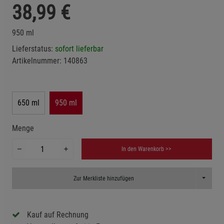
38,99
€
950 ml
Lieferstatus:
sofort lieferbar
Artikelnummer:
140863
650 ml
950 ml
Menge
In den Warenkorb >>
Toggle D
Zur Merkliste hinzufügen
Kauf auf Rechnung