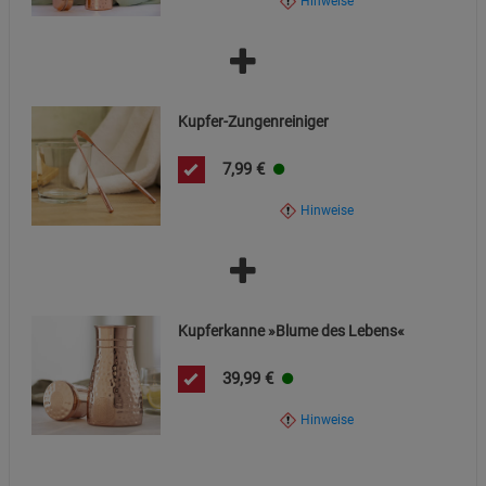
Hinweise
Funktionale Cookies (1)
Funktionale Cooki
Beschreibung Funktionale Cookies
Kupfer-Zungenreiniger
Cookie-Informationen
anzeigen
7,99
€
Statistik Cookies (2)
Statistik Cookies
Hinweise
Beschreibung Statistik Cookies
Cookie-Informationen
anzeigen
Marketing Cookies (3)
Marketing Cookies
Kupferkanne »Blume des Lebens«
Beschreibung Marketing Cookies
39,99
€
Cookie-Informationen
anzeigen
Hinweise
Datenschutzerklärung
Impressum