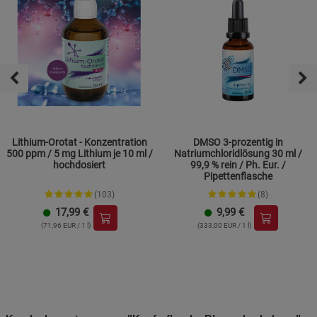
Lithium-Orotat - Konzentration
DMSO 3-prozentig in
500 ppm / 5 mg Lithium je 10 ml /
Natriumchloridlösung 30 ml /
hochdosiert
99,9 % rein / Ph. Eur. /
Pipettenflasche
(103)
(8)
17,99
€
9,99
€
(71,96 EUR / 1 l)
(333,00 EUR / 1 l)