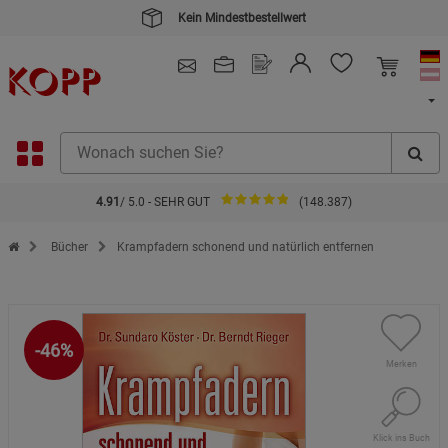
Kein Mindestbestellwert
4.91
/ 5.0 - SEHR GUT
(148.387)
Zur Startseite des Kopp Verlag Online-Shop
Bücher
Krampfadern schonend und natürlich entfernen
-46%
Merken
Klick ins Buch