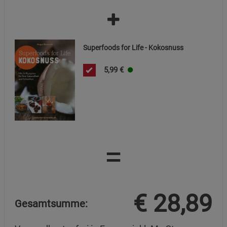
Cookie-Informationen
anzeigen
Funktionale Cookies (1)
Funktionale Cooki
Beschreibung Funktionale Cookies
Superfoods for Life - Kokosnuss
Cookie-Informationen
anzeigen
5,99
€
Statistik Cookies (2)
Statistik Cookies
Beschreibung Statistik Cookies
Cookie-Informationen
anzeigen
=
Marketing Cookies (3)
Marketing Cookies
Beschreibung Marketing Cookies
Cookie-Informationen
anzeigen
€
28,89
Gesamtsumme:
Datenschutzerklärung
Impressum