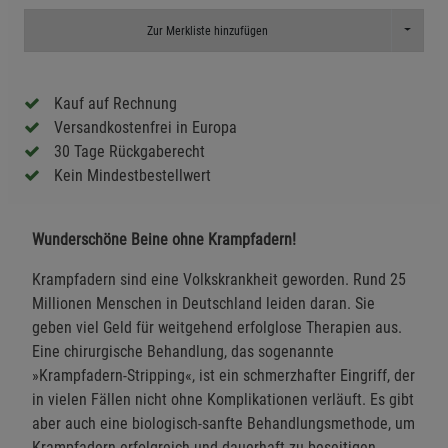
Toggle D
Zur Merkliste hinzufügen
Kauf auf Rechnung
Versandkostenfrei in Europa
30 Tage Rückgaberecht
Kein Mindestbestellwert
Wunderschöne Beine ohne Krampfadern!
Krampfadern sind eine Volkskrankheit geworden. Rund 25
Millionen Menschen in Deutschland leiden daran. Sie
geben viel Geld für weitgehend erfolglose Therapien aus.
Eine chirurgische Behandlung, das sogenannte
»Krampfadern-Stripping«, ist ein schmerzhafter Eingriff, der
in vielen Fällen nicht ohne Komplikationen verläuft. Es gibt
aber auch eine biologisch-sanfte Behandlungsmethode, um
Krampfadern erfolgreich und dauerhaft zu beseitigen.