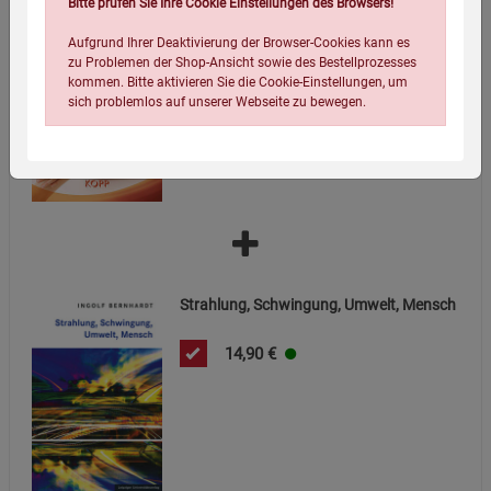
Bitte prüfen Sie Ihre Cookie Einstellungen des Browsers!
Krampfadern schonend und natürlich
entfernen
Aufgrund Ihrer Deaktivierung der Browser-Cookies kann es
8,00
€
zu Problemen der Shop-Ansicht sowie des Bestellprozesses
kommen. Bitte aktivieren Sie die Cookie-Einstellungen, um
sich problemlos auf unserer Webseite zu bewegen.
Einstellungen speichern für die Gruppe
Einstellungen speichern für die Gruppe
Strahlung, Schwingung, Umwelt, Mensch
14,90
€
Einstellungen speichern für die Gruppe
Zurück
Einwilligung nicht erteilen
Notwendige Cookies (5)
Beschreibung Notwendige Cookies