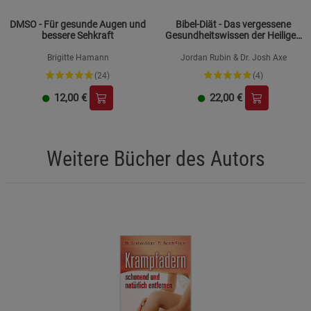
DMSO - Für gesunde Augen und
Bibel-Diät - Das vergessene
bessere Sehkraft
Gesundheitswissen der Heiligen
Schrift
Brigitte Hamann
Jordan Rubin & Dr. Josh Axe
(24)
(4)
12,00
€
22,00
€
Weitere Bücher des Autors