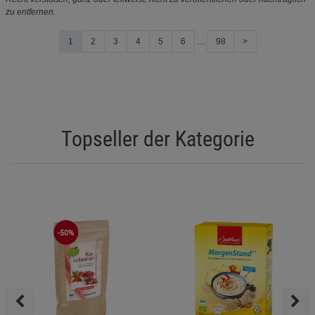
zu entfernen.
1
2
3
4
5
6
....
98
>
Topseller der Kategorie
-50%