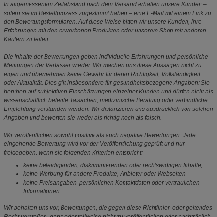
In angemessenem Zeitabstand nach dem Versand erhalten unsere Kunden –
sofern sie im Bestellprozess zugestimmt haben – eine E-Mail mit einem Link zu
den Bewertungsformularen. Auf diese Weise bitten wir unsere Kunden, ihre
Erfahrungen mit den erworbenen Produkten oder unserem Shop mit anderen
Käufern zu teilen.
Die Inhalte der Bewertungen geben individuelle Erfahrungen und persönliche
Meinungen der Verfasser wieder. Wir machen uns diese Aussagen nicht zu
eigen und übernehmen keine Gewähr für deren Richtigkeit, Vollständigkeit
oder Aktualität. Dies gilt insbesondere für gesundheitsbezogene Angaben: Sie
beruhen auf subjektiven Einschätzungen einzelner Kunden und dürfen nicht als
wissenschaftlich belegte Tatsachen, medizinische Beratung oder verbindliche
Empfehlung verstanden werden. Wir distanzieren uns ausdrücklich von solchen
Angaben und bewerten sie weder als richtig noch als falsch.
Wir veröffentlichen sowohl positive als auch negative Bewertungen. Jede
eingehende Bewertung wird vor der Veröffentlichung geprüft und nur
freigegeben, wenn sie folgenden Kriterien entspricht:
keine beleidigenden, diskriminierenden oder rechtswidrigen Inhalte,
keine Werbung für andere Produkte, Anbieter oder Webseiten,
keine Preisangaben, persönlichen Kontaktdaten oder vertraulichen
Informationen.
Wir behalten uns vor, Bewertungen, die gegen diese Richtlinien oder geltendes
Recht verstoßen, ganz oder teilweise nicht zu veröffentlichen oder nachträglich