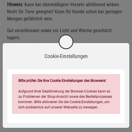
Hinweis
: Kann bei übermäßigem Verzehr abführend wirken.
Nicht für Tiere geeignet! Kann für Hunde schon bei geringen
Mengen gefährlich sein.
Gut verschlossen sowie vor Licht und Wärme geschützt
lagern.
Mindestens haltbar bis: siehe Aufdruck.
Cookie-Einstellungen
Eigenschaften
EAN:
4054239000566
Bitte prüfen Sie Ihre Cookie Einstellungen des Browsers!
Infos:
1 kg
Aufgrund Ihrer Deaktivierung der Browser-Cookies kann es
Verpackungsgewicht:
1075 Gramm
zu Problemen der Shop-Ansicht sowie des Bestellprozesses
kommen. Bitte aktivieren Sie die Cookie-Einstellungen, um
Verpackungsmaße (LxBxH):
18
10,2
10,2
cm
sich problemlos auf unserer Webseite zu bewegen.