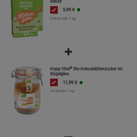
Minze
5,99
€
(106,96 EUR / 1 kg)
®
Kopp Vital
Bio Kokosblütenzucker im
Bügelglas
11,99
€
(18,45 EUR / 1 kg)