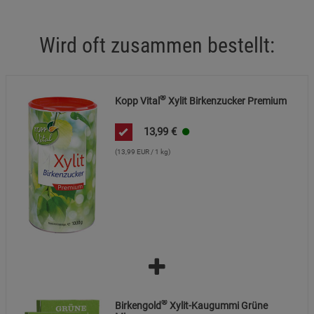
Statistik Cookies (2)
Statistik Cookies
Beschreibung Statistik Cookies
Wird oft zusammen bestellt:
Cookie-Informationen
anzeigen
Marketing Cookies (3)
Marketing Cookies
®
Kopp Vital
Xylit Birkenzucker Premium
Beschreibung Marketing Cookies
13,99
€
Cookie-Informationen
anzeigen
(13,99 EUR / 1 kg)
Datenschutzerklärung
Impressum
®
Birkengold
Xylit-Kaugummi Grüne