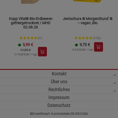
Kopp Vital® Bio-Erdbeeren
Jentschura ® MorgenStund' ®
gefriergetrocknet / MHD
– vegan, Bio
02.08.26
(1)
(176)
5,99
€
9,75
€
11,99 €
(19,50 EUR / 1 kg)
(119,80 EUR / 1 kg)
Kontakt
Über uns
Rechtliches
Impressum
Datenschutz
BIO-zertifiziert: Kontrollstelle DE-ÖKO-006