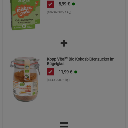
5,99
€
(106,96 EUR / 1 kg)
®
Kopp Vital
Bio Kokosblütenzucker im
Bügelglas
11,99
€
(18,45 EUR / 1 kg)
=