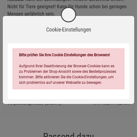
Nicht für Tiere geeignet! Kann für Hunde schon bei geringen
Mengen gefährlich sein.
Gut verschlossen sowie vor Licht und Wärme geschützt
Cookie-Einstellungen
lagern.
Mindestens haltbar bis: siehe Aufdruck.
Bitte prüfen Sie Ihre Cookie Einstellungen des Browsers!
Eigenschaften
Aufgrund Ihrer Deaktivierung der Browser-Cookies kann es
zu Problemen der Shop-Ansicht sowie des Bestellprozesses
EAN:
4054239000566
kommen. Bitte aktivieren Sie die Cookie-Einstellungen, um
Infos:
1 kg
sich problemlos auf unserer Webseite zu bewegen.
Verpackungsgewicht:
1075 Gramm
Verpackungsmaße (LxBxH):
18
10,2
10,2
cm
Passend dazu
Einstellungen speichern für die Gruppe
Einstellungen speichern für die Gruppe