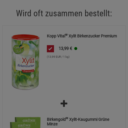
Marketing Cookies (3)
Marketing Cookies
Wird oft zusammen bestellt:
Beschreibung Marketing Cookies
Cookie-Informationen
anzeigen
®
Kopp Vital
Xylit Birkenzucker Premium
Datenschutzerklärung
Impressum
13,99
€
(13,99 EUR / 1 kg)
®
Birkengold
Xylit-Kaugummi Grüne
Minze