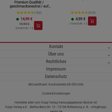
Premium Qualität /
geschmacksneutral / auf
Kokosölbasis
(182)
(516)
14,99
€
4,99
€
19.99 €
(19,96 EUR / 1 l)
(29,98 EUR / 1 l)
Kontakt
Über uns
Rechtliches
Impressum
Datenschutz
BIO-zertifiziert: Kontrollstelle DE-ÖKO-006
Cookie-Einstellungen
Hersteller aller vom Kopp Verlag herausgegebenen Bücher ist:
Kopp Verlag e.K. - Bertha-Benz-Str. 10 - 72108 Rottenburg a. N. - info@kopp-
verlag.de