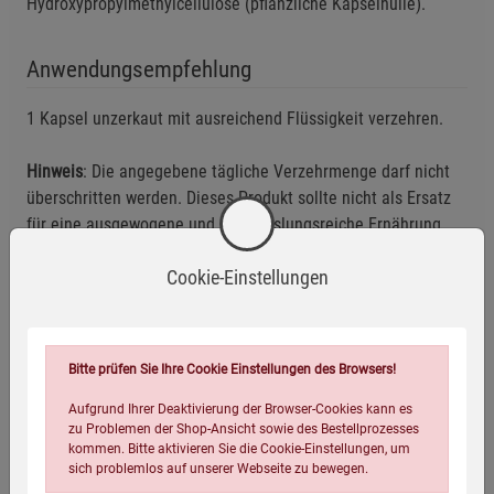
Hydroxypropylmethylcellulose (pflanzliche Kapselhülle).
Anwendungsempfehlung
1 Kapsel unzerkaut mit ausreichend Flüssigkeit verzehren.
Hinweis
: Die angegebene tägliche Verzehrmenge darf nicht
überschritten werden. Dieses Produkt sollte nicht als Ersatz
für eine ausgewogene und abwechslungsreiche Ernährung
und eine gesunde Lebensweise dienen.
Cookie-Einstellungen
Aufbewahrung
: Außerhalb der Reichweite von kleinen Kindern
aufbewahren! Kühl, trocken und dunkel lagern!
Bitte prüfen Sie Ihre Cookie Einstellungen des Browsers!
Mindestens haltbar bis: siehe Aufdruck
Aufgrund Ihrer Deaktivierung der Browser-Cookies kann es
zu Problemen der Shop-Ansicht sowie des Bestellprozesses
Eigenschaften
kommen. Bitte aktivieren Sie die Cookie-Einstellungen, um
sich problemlos auf unserer Webseite zu bewegen.
EAN:
4054239000429