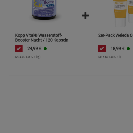
Kopp Vital® Wasserstoff-
2er-Pack Weleda 
Booster Nacht / 120 Kapseln
24,99
€
18,99
€
(294,00 EUR / 1 kg)
(316,50 EUR / 1 l)