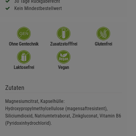
30 Tage Rückgaberecht
Kein Mindestbestellwert
Ohne Gentechnik
Zusatzstofffrei
Glutenfrei
Laktosefrei
Vegan
Zutaten
Magnesiumcitrat, Kapselhülle:
Hydroxypropylmethylcellulose (magensaftresistent),
Siliciumdioxid, Natriumtetraborat, Zinkgluconat, Vitamin B6
(Pyridoxinhydrochlorid).