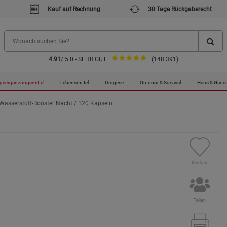
Kauf auf Rechnung
30 Tage Rückgaberecht
4.91
/ 5.0 - SEHR GUT
(148.391)
gsergänzungsmittel
Lebensmittel
Drogerie
Outdoor & Survival
Haus & Garte
Wasserstoff-Booster Nacht / 120 Kapseln
Merken
Teilen