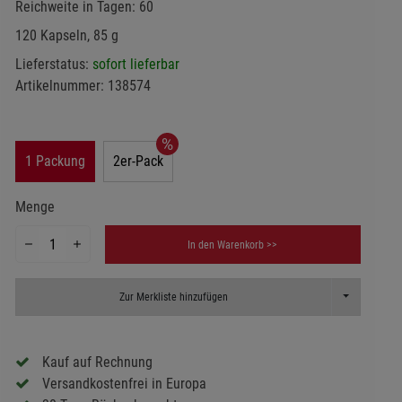
Reichweite in Tagen: 60
120 Kapseln, 85 g
Lieferstatus:
sofort lieferbar
Artikelnummer:
138574
1 Packung
2er-Pack
Menge
In den Warenkorb >>
Toggle Dropd
Zur Merkliste hinzufügen
Kauf auf Rechnung
Versandkostenfrei in Europa