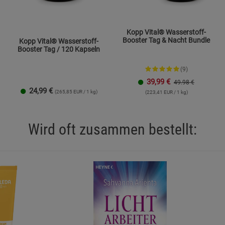
Statistik Cookies (2)
Statistik Cookie
Beschreibung Statistik Cookies
Kopp Vital® Wasserstoff-
Booster Tag & Nacht Bundle
Kopp Vital® Wasserstoff-
Cookie-Informationen
anzeigen
Booster Tag / 120 Kapseln
(9)
Marketing Cookies (3)
Marketing Cook
39,99
€
49.98 €
Beschreibung Marketing Cookies
24,99
€
(265,85 EUR / 1 kg)
(223,41 EUR / 1 kg)
Cookie-Informationen
anzeigen
Wird oft zusammen bestellt:
Datenschutzerklärung
Impressum