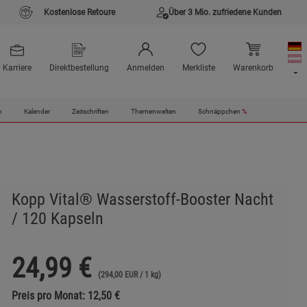
Kostenlose Retoure
Über 3 Mio. zufriedene Kunden
Karriere
Direktbestellung
Anmelden
Merkliste
Warenkorb
n
Kalender
Zeitschriften
Themenwelten
Schnäppchen
%
Kopp Vital® Wasserstoff-Booster Nacht
/ 120 Kapseln
24,99
€
(294,00 EUR / 1 kg)
Preis pro Monat: 12,50 €