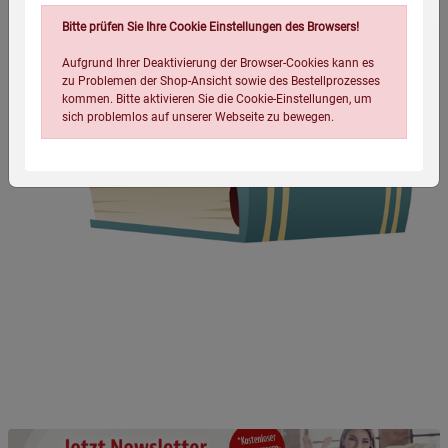
Bitte prüfen Sie Ihre Cookie Einstellungen des Browsers!
Aufgrund Ihrer Deaktivierung der Browser-Cookies kann es
zu Problemen der Shop-Ansicht sowie des Bestellprozesses
kommen. Bitte aktivieren Sie die Cookie-Einstellungen, um
sich problemlos auf unserer Webseite zu bewegen.
Einstellungen speichern für die Gruppe
Einstellungen speichern für die Gruppe
Einstellungen speichern für die Gruppe
Zurück
Einwilligung nicht erteilen
Notwendige Cookies (5)
Beschreibung Notwendige Cookies