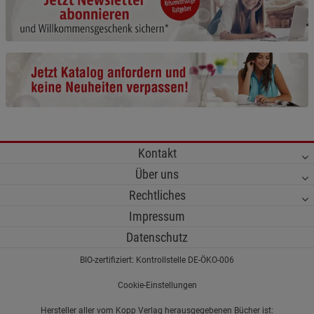
Cookie-Informationen
anzeigen
Funktionale Cookies (1)
Funktionale Cooki
Beschreibung Funktionale Cookies
Cookie-Informationen
anzeigen
Statistik Cookies (2)
Statistik Cookies
Kontakt
Beschreibung Statistik Cookies
Über uns
Cookie-Informationen
anzeigen
Rechtliches
Impressum
Marketing Cookies (3)
Marketing Cookies
Datenschutz
Beschreibung Marketing Cookies
BIO-zertifiziert: Kontrollstelle DE-ÖKO-006
Cookie-Informationen
anzeigen
Cookie-Einstellungen
Datenschutzerklärung
Impressum
Hersteller aller vom Kopp Verlag herausgegebenen Bücher ist: