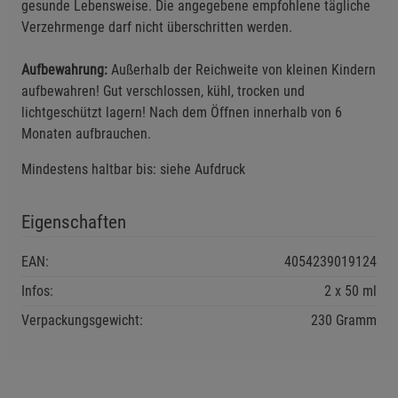
gesunde Lebensweise. Die angegebene empfohlene tägliche
Verzehrmenge darf nicht überschritten werden.
Einstellungen speichern für die Gruppe
Einstellungen speichern für die Gruppe
Aufbewahrung:
Außerhalb der Reichweite von kleinen Kindern
aufbewahren! Gut verschlossen, kühl, trocken und
Einstellungen speichern für die Gruppe
Zurück
Einwilligung nicht erteilen
lichtgeschützt lagern! Nach dem Öffnen innerhalb von 6
Monaten aufbrauchen.
Notwendige Cookies (5)
Mindestens haltbar bis: siehe Aufdruck
Beschreibung Notwendige Cookies
Eigenschaften
Cookie-Informationen
anzeigen
EAN:
4054239019124
Funktionale Cookies (1)
Funktionale Cooki
Infos:
2 x 50 ml
Beschreibung Funktionale Cookies
Verpackungsgewicht:
230 Gramm
Cookie-Informationen
anzeigen
Statistik Cookies (2)
Statistik Cookies