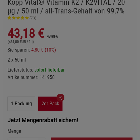
Kopp Vital® Vitamin K2 / K2VITAL / 20
µg / 50 ml / all-Trans-Gehalt von 99,7%
(73)
43,18
€
47,98 €
(431,80 EUR / 1 l)
Sie sparen:
4,80 € (10%)
2 x 50 ml
Lieferstatus:
sofort lieferbar
Artikelnummer:
141950
1 Packung
2er-Pack
Jetzt Mengenrabatt sichern!
Menge