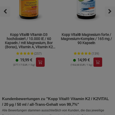
Kopp Vital® Vitamin D3
Kopp Vital® Magnesium forte /
hochdosiert / 10.000 IE / 60
Magnesium-Komplex / 165 mg /
Kapseln / mit Magnesium, Bor
90 Kapseln
(Borax), Vitamin A, Vitamin K2
und Zink
(257)
(139)
19,99
€
14,99
€
(377,17 EUR / 1 kg)
(194,68 EUR / 1 kg)
Kundenbewertungen zu "Kopp Vital® Vitamin K2 / K2VITAL
/ 20 µg / 50 ml / all-Trans-Gehalt von 99,7%"
Alle Bewertungen stammen ausschließlich von Kunden, die das jeweilige