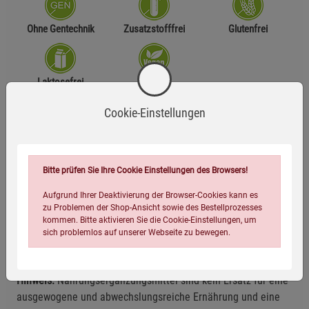
Ohne Gentechnik
Zusatzstofffrei
Glutenfrei
Laktosefrei
Vegan
Cookie-Einstellungen
Zutaten
MCT-Öl (mittelkettige Triglyceride aus Kokosöl), Vitamin K2
Bitte prüfen Sie Ihre Cookie Einstellungen des Browsers!
(MK-7).
Aufgrund Ihrer Deaktivierung der Browser-Cookies kann es
zu Problemen der Shop-Ansicht sowie des Bestellprozesses
Anwendungsempfehlung
kommen. Bitte aktivieren Sie die Cookie-Einstellungen, um
sich problemlos auf unserer Webseite zu bewegen.
10 Tropfen täglich unverdünnt auf einem Löffel einnehmen.
Hinweis:
Nahrungsergänzungsmittel sind kein Ersatz für eine
ausgewogene und abwechslungsreiche Ernährung und eine