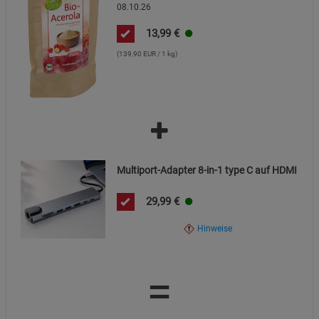
08.10.26
13,99
€
(139,90 EUR / 1 kg)
Multiport-Adapter 8-in-1 type C auf HDMI
29,99
€
Hinweise
=