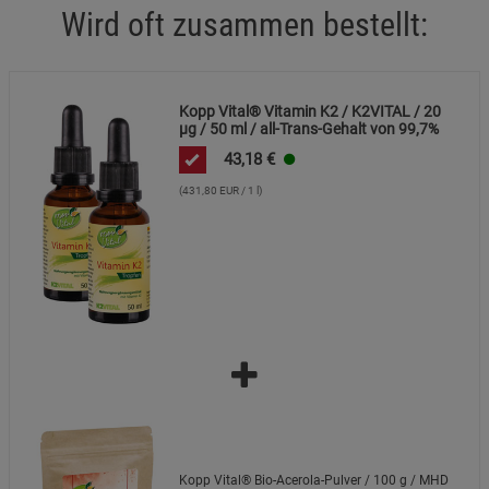
Beschreibung Statistik Cookies
Wird oft zusammen bestellt:
Cookie-Informationen
anzeigen
Kopp Vital® Vitamin K2 / K2VITAL / 20
Marketing Cookies (3)
Marketing Cookies
µg / 50 ml / all-Trans-Gehalt von 99,7%
Beschreibung Marketing Cookies
43,18
€
Cookie-Informationen
anzeigen
(431,80 EUR / 1 l)
Datenschutzerklärung
Impressum
Kopp Vital® Bio-Acerola-Pulver / 100 g / MHD