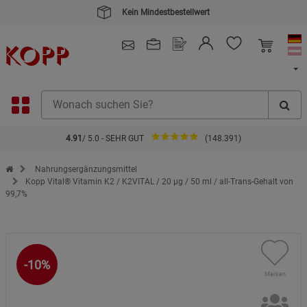
4.91
/ 5.0 - SEHR GUT
(148.391)
Zur Startseite des Kopp Verlag Online-Shop
Nahrungsergänzungsmittel
Kopp Vital® Vitamin K2 / K2VITAL / 20 µg / 50 ml / all-Trans-Gehalt von
99,7%
-10%
Merken