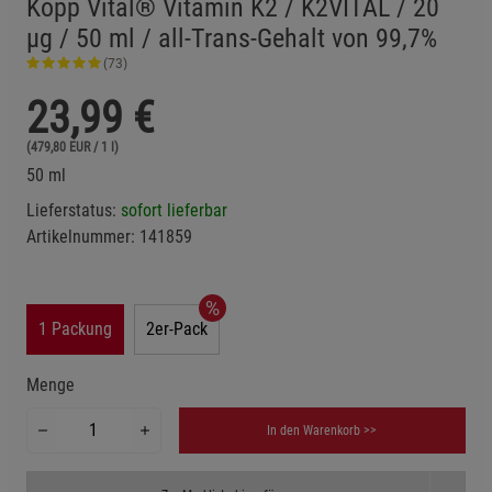
Kopp Vital® Vitamin K2 / K2VITAL / 20
µg / 50 ml / all-Trans-Gehalt von 99,7%
(73)
23,99
€
(479,80 EUR / 1 l)
50 ml
Lieferstatus:
sofort lieferbar
Artikelnummer:
141859
1 Packung
2er-Pack
Menge
In den Warenkorb >>