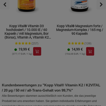
Kopp Vital® Vitamin D3
Kopp Vital® Magnesium forte /
hochdosiert / 10.000 IE / 60
Magnesium-Komplex / 165 mg /
Kapseln / mit Magnesium, Bor
90 Kapseln
(Borax), Vitamin A, Vitamin K2
und Zink
(257)
(139)
19,99
€
14,99
€
(377,17 EUR / 1 kg)
(194,68 EUR / 1 kg)
Kundenbewertungen zu "Kopp Vital® Vitamin K2 / K2VITAL
/ 20 µg / 50 ml / all-Trans-Gehalt von 99,7%"
Alle Bewertungen stammen ausschließlich von Kunden, die das jeweilige
Produkt bei uns erworben haben. Sie geben individuelle Erfahrungen und