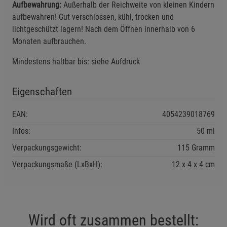
Aufbewahrung:
Außerhalb der Reichweite von kleinen Kindern
Einstellungen speichern für die Gruppe
Einstellungen speichern für die Gruppe
aufbewahren! Gut verschlossen, kühl, trocken und
lichtgeschützt lagern! Nach dem Öffnen innerhalb von 6
Einstellungen speichern für die Gruppe
Zurück
Einwilligung nicht erteilen
Monaten aufbrauchen.
Mindestens haltbar bis: siehe Aufdruck
Notwendige Cookies (5)
Beschreibung Notwendige Cookies
Eigenschaften
Cookie-Informationen
anzeigen
EAN:
4054239018769
Infos:
50 ml
Funktionale Cookies (1)
Funktionale Cooki
Verpackungsgewicht:
115 Gramm
Beschreibung Funktionale Cookies
Verpackungsmaße (LxBxH):
12
4
4
cm
Cookie-Informationen
anzeigen
Statistik Cookies (2)
Statistik Cookies
Beschreibung Statistik Cookies
Wird oft zusammen bestellt:
Cookie-Informationen
anzeigen