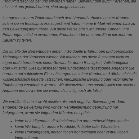
Produkt tatsächlich bei uns erworben haben. Bewertungen durch Personen, die
nicht bei uns gekauft haben, sind ausgeschlossen.
In angemessenem Zeitabstand nach dem Versand erhalten unsere Kunden –
sofern sie im Bestellprozess zugestimmt haben – eine E-Mail mit einem Link zu
den Bewertungsformularen. Auf diese Weise bitten wir unsere Kunden, ihre
Erfahrungen mit den erworbenen Produkten oder unserem Shop mit anderen
Käufern zu teilen.
Die Inhalte der Bewertungen geben individuelle Erfahrungen und persönliche
Meinungen der Verfasser wieder. Wir machen uns diese Aussagen nicht zu
eigen und übernehmen keine Gewähr für deren Richtigkeit, Vollständigkeit
oder Aktualität. Dies gilt insbesondere für gesundheitsbezogene Angaben: Sie
beruhen auf subjektiven Einschätzungen einzelner Kunden und dürfen nicht als
wissenschaftlich belegte Tatsachen, medizinische Beratung oder verbindliche
Empfehlung verstanden werden. Wir distanzieren uns ausdrücklich von solchen
Angaben und bewerten sie weder als richtig noch als falsch.
Wir veröffentlichen sowohl positive als auch negative Bewertungen. Jede
eingehende Bewertung wird vor der Veröffentlichung geprüft und nur
freigegeben, wenn sie folgenden Kriterien entspricht:
keine beleidigenden, diskriminierenden oder rechtswidrigen Inhalte,
keine Werbung für andere Produkte, Anbieter oder Webseiten,
keine Preisangaben, persönlichen Kontaktdaten oder vertraulichen
Informationen.