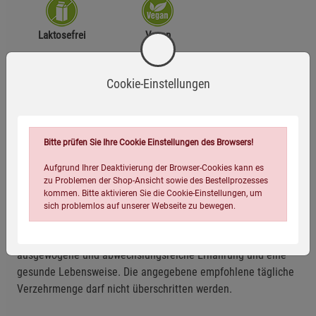
Laktosefrei
Vegan
Zutaten
Cookie-Einstellungen
MCT-Öl (mittelkettige Triglyceride aus Kokosöl), Vitamin K2
(MK-7).
Bitte prüfen Sie Ihre Cookie Einstellungen des Browsers!
Aufgrund Ihrer Deaktivierung der Browser-Cookies kann es
Anwendungsempfehlung
zu Problemen der Shop-Ansicht sowie des Bestellprozesses
kommen. Bitte aktivieren Sie die Cookie-Einstellungen, um
10 Tropfen täglich unverdünnt auf einem Löffel einnehmen.
sich problemlos auf unserer Webseite zu bewegen.
Hinweis:
Nahrungsergänzungsmittel sind kein Ersatz für eine
ausgewogene und abwechslungsreiche Ernährung und eine
gesunde Lebensweise. Die angegebene empfohlene tägliche
Verzehrmenge darf nicht überschritten werden.