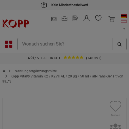
Kein Mindestbestellwert
4.91
/ 5.0 - SEHR GUT
(148.391)
Zur Startseite des Kopp Verlag Online-Shop
Nahrungsergänzungsmittel
Kopp Vital® Vitamin K2 / K2VITAL / 20 µg / 50 ml / all-Trans-Gehalt von
99,7%
Merken