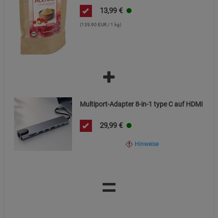
13,99
€
(139,90 EUR / 1 kg)
Multiport-Adapter 8-in-1 type C auf HDMI
29,99
€
Hinweise
=