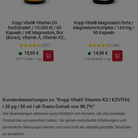
Kopp Vital® Vitamin D3
Kopp Vital® Magnesium forte /
hochdosiert / 10.000 IE / 60
Magnesium-Komplex / 165 mg /
Kapseln / mit Magnesium, Bor
90 Kapseln
(Borax), Vitamin A, Vitamin K2
und Zink
(257)
(139)
19,99
€
14,99
€
(377,17 EUR / 1 kg)
(194,68 EUR / 1 kg)
Kundenbewertungen zu "Kopp Vital® Vitamin K2 / K2VITAL
/ 20 µg / 50 ml / all-Trans-Gehalt von 99,7%"
Alle Bewertungen stammen ausschließlich von Kunden, die das jeweilige
Produkt bei uns erworben haben. Sie geben individuelle Erfahrungen und
persönliche Meinungen wieder und sind nicht als objektiv geprüfte Tatsachen
zu verstehen.