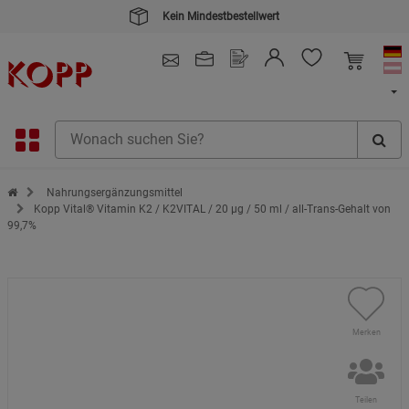
Kein Mindestbestellwert
4.91
/ 5.0 - SEHR GUT
(148.387)
Zur Startseite des Kopp Verlag Online-Shop
Nahrungsergänzungsmittel
Kopp Vital® Vitamin K2 / K2VITAL / 20 µg / 50 ml / all-Trans-Gehalt von
99,7%
Merken
Teilen