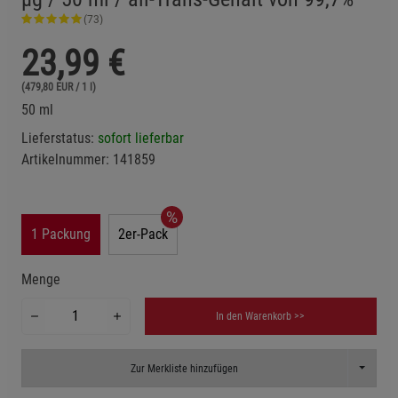
(73)
23,99
€
(479,80 EUR / 1 l)
50 ml
Lieferstatus:
sofort lieferbar
Artikelnummer:
141859
1 Packung
2er-Pack
Menge
In den Warenkorb >>
Toggle D
Zur Merkliste hinzufügen