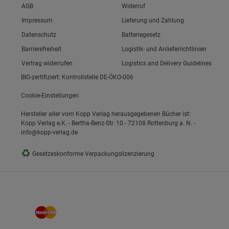
Link zum/zur
AGB
Widerruf
Link zum/zur
Impressum
Lieferung und Zahlung
Link zum/zur
Datenschutz
Batteriegesetz
ie Gruppe
Link zum/zur
Barrierefreiheit
Logistik- und Anlieferrichtlinien
Vertrag widerrufen
Logistics and Delivery Guidelines
BIO-zertifiziert: Kontrollstelle DE-ÖKO-006
Cookie-Einstellungen
Hersteller aller vom Kopp Verlag herausgegebenen Bücher ist:
Kopp Verlag e.K. - Bertha-Benz-Str. 10 - 72108 Rottenburg a. N. -
info@kopp-verlag.de
okies
♻
Gesetzeskonforme Verpackungslizenzierung
s