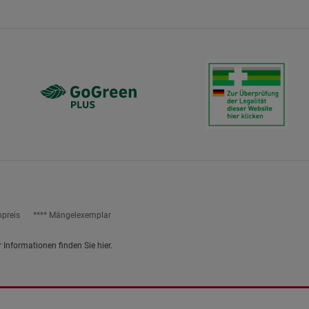
ies
npreis
**** Mängelexemplar
r Informationen finden Sie
hier
.