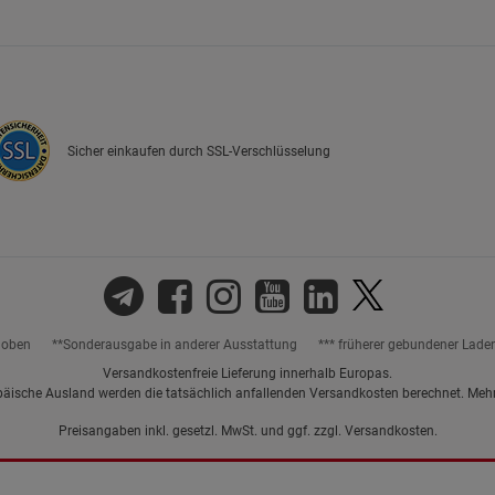
Marketing Cookies (3)
Marketing Cook
Beschreibung Marketing Cookies
Cookie-Informationen
anzeigen
Sicher einkaufen durch SSL-Verschlüsselung
Datenschutzerklärung
Impressum
hoben
**Sonderausgabe in anderer Ausstattung
*** früherer gebundener Lade
Versandkostenfreie Lieferung innerhalb Europas.
päische Ausland werden die tatsächlich anfallenden Versandkosten berechnet. Meh
Preisangaben inkl. gesetzl. MwSt. und ggf. zzgl.
Versandkosten.