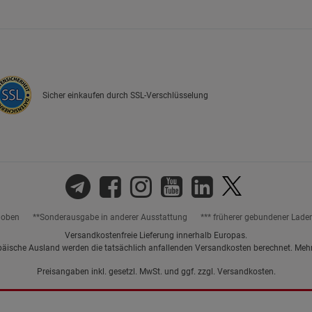
Marketing Cookies (3)
Marketing Cook
Beschreibung Marketing Cookies
Cookie-Informationen
anzeigen
Sicher einkaufen durch SSL-Verschlüsselung
Datenschutzerklärung
Impressum
hoben
**Sonderausgabe in anderer Ausstattung
*** früherer gebundener Lade
Versandkostenfreie Lieferung innerhalb Europas.
päische Ausland werden die tatsächlich anfallenden Versandkosten berechnet. Meh
Preisangaben inkl. gesetzl. MwSt. und ggf. zzgl.
Versandkosten.