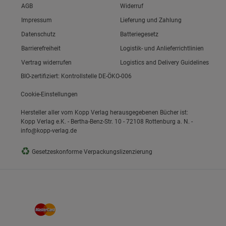
Link zum/zur
AGB
Widerruf
Link zum/zur
Impressum
Lieferung und Zahlung
Link zum/zur
Datenschutz
Batteriegesetz
ie Gruppe
Link zum/zur
Barrierefreiheit
Logistik- und Anlieferrichtlinien
Vertrag widerrufen
Logistics and Delivery Guidelines
BIO-zertifiziert: Kontrollstelle DE-ÖKO-006
Cookie-Einstellungen
Hersteller aller vom Kopp Verlag herausgegebenen Bücher ist:
Kopp Verlag e.K. - Bertha-Benz-Str. 10 - 72108 Rottenburg a. N. -
info@kopp-verlag.de
okies
♻
Gesetzeskonforme Verpackungslizenzierung
s