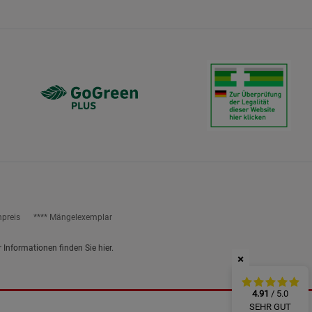
ies
npreis
**** Mängelexemplar
r Informationen finden Sie
hier
.
×
4.91
/ 5.0
SEHR GUT