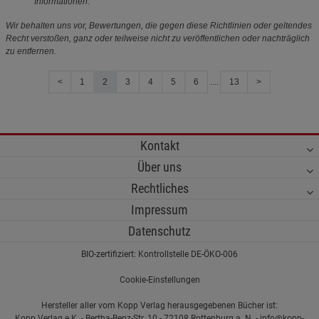
Informationen.
Wir behalten uns vor, Bewertungen, die gegen diese Richtlinien oder geltendes
Recht verstoßen, ganz oder teilweise nicht zu veröffentlichen oder nachträglich
zu entfernen.
<
1
2
3
4
5
6
....
13
>
Kontakt
Über uns
Rechtliches
Impressum
Datenschutz
BIO-zertifiziert: Kontrollstelle DE-ÖKO-006
Cookie-Einstellungen
Hersteller aller vom Kopp Verlag herausgegebenen Bücher ist:
Kopp Verlag e.K. - Bertha-Benz-Str. 10 - 72108 Rottenburg a. N. - info@kopp-