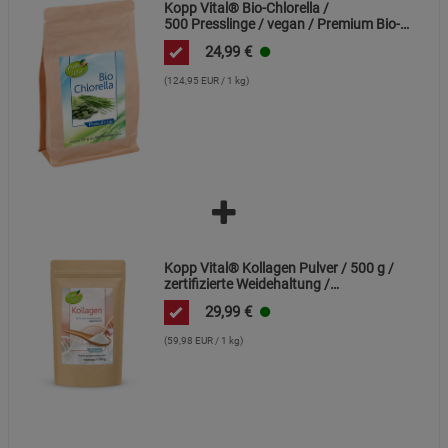
Kopp Vital® Bio-Chlorella /
500 Presslinge / vegan / Premium Bio-
Qualität / Süßwasseralge / Ökologische
24,99
€
Aquakultur
(124,95 EUR / 1 kg)
Kopp Vital® Kollagen Pulver / 500 g /
zertifizierte Weidehaltung /
Kollagenhydrolysat / Kollagenpeptid /
29,99
€
91% Eiweiß
(59,98 EUR / 1 kg)