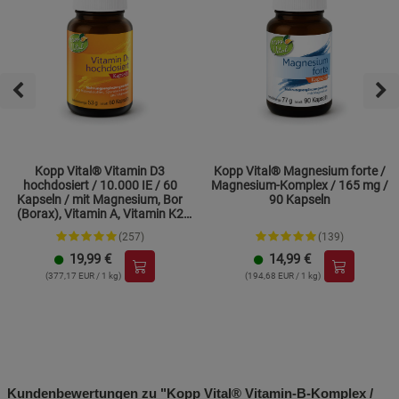
Kopp Vital® Vitamin D3
Kopp Vital® Magnesium forte /
hochdosiert / 10.000 IE / 60
Magnesium-Komplex / 165 mg /
Kapseln / mit Magnesium, Bor
90 Kapseln
(Borax), Vitamin A, Vitamin K2
und Zink
(257)
(139)
19,99
€
14,99
€
(377,17 EUR / 1 kg)
(194,68 EUR / 1 kg)
Kundenbewertungen zu "Kopp Vital® Vitamin-B-Komplex /