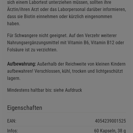
sich einem Labortest unterziehen müssen, sollten ihre
Funktionale Cookies (1)
Funktionale Cooki
Ärztin/ihren Arzt oder das Laborpersonal darüber informieren,
Beschreibung Funktionale Cookies
dass sie Biotin einnehmen oder kürzlich eingenommen
Cookie-Informationen
anzeigen
haben.
Für Schwangere nicht geeignet. Auf den Verzehr weiterer
Statistik Cookies (2)
Statistik Cookies
Nahrungsergänzungsmittel mit Vitamin B6, Vitamin B12 oder
Beschreibung Statistik Cookies
Folsäure ist zu verzichten.
Cookie-Informationen
anzeigen
Aufbewahrung:
Außerhalb der Reichweite von kleinen Kindern
aufbewahren! Verschlossen, kühl, trocken und lichtgeschützt
Marketing Cookies (3)
Marketing Cookies
lagern.
Beschreibung Marketing Cookies
Mindestens haltbar bis: siehe Aufdruck
Cookie-Informationen
anzeigen
Eigenschaften
Datenschutzerklärung
Impressum
EAN:
4054239001525
Infos:
60 Kapseln, 38 g