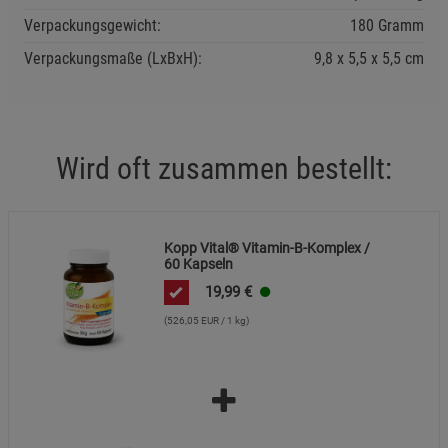
Verpackungsgewicht:
180 Gramm
Verpackungsmaße (LxBxH):
9,8
5,5
5,5
cm
Wird oft zusammen bestellt:
Kopp Vital® Vitamin-B-Komplex /
60 Kapseln
19,99
€
(526,05 EUR / 1 kg)