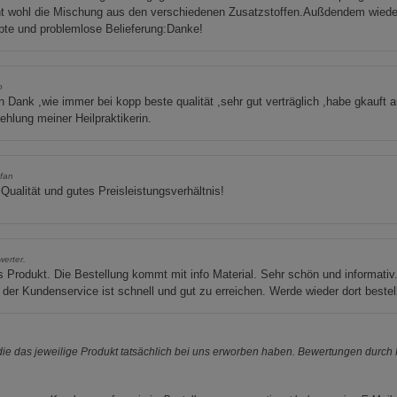
t wohl die Mischung aus den verschiedenen Zusatzstoffen.Außdendem wiede
pte und problemlose Belieferung:Danke!
o
n Dank ,wie immer bei kopp beste qualität ,sehr gut verträglich ,habe gkauft a
hlung meiner Heilpraktikerin.
fan
Qualität und gutes Preisleistungsverhältnis!
erter.
 Produkt. Die Bestellung kommt mit info Material. Sehr schön und informativ
der Kundenservice ist schnell und gut zu erreichen. Werde wieder dort bestel
e das jeweilige Produkt tatsächlich bei uns erworben haben. Bewertungen durch P