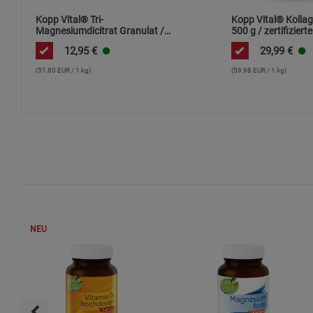
Kopp Vital® Tri-
Kopp Vital® Kollag
Magnesiumdicitrat Granulat /
500 g / zertifizierte
250 g
Weidehaltung /
12,95
€
29,99
€
Kollagenhydrolysat
Kollagenpeptid / 9
(51,80 EUR / 1 kg)
(59,98 EUR / 1 kg)
NEU