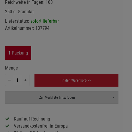
Reichweite in Tagen: 100
250 g, Granulat
Lieferstatus:
sofort lieferbar
Artikelnummer:
137794
1 Packung
Menge
In den Warenkorb >>
Toggle Dropd
Zur Merkliste hinzufügen
Kauf auf Rechnung
Versandkostenfrei in Europa