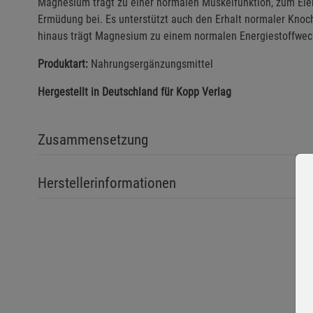
Magnesium trägt zu einer normalen Muskelfunktion, zum Elek
Ermüdung bei. Es unterstützt auch den Erhalt normaler Kno
hinaus trägt Magnesium zu einem normalen Energiestoffwec
Produktart:
Nahrungsergänzungsmittel
Hergestellt in Deutschland für Kopp Verlag
Zusammensetzung
Herstellerinformationen