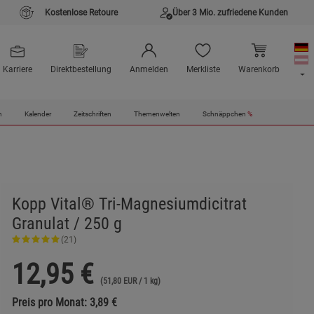
Kostenlose Retoure
Über 3 Mio. zufriedene Kunden
Karriere
Direktbestellung
Anmelden
Merkliste
Warenkorb
n
Kalender
Zeitschriften
Themenwelten
Schnäppchen
%
Kopp Vital® Tri-Magnesiumdicitrat
Granulat / 250 g
(21)
12,95
€
(51,80 EUR / 1 kg)
Preis pro Monat: 3,89 €