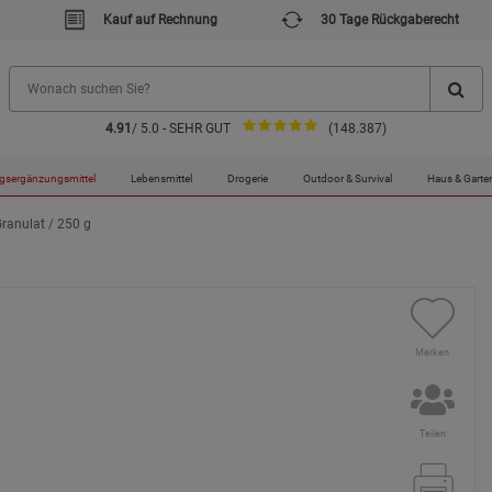
Kauf auf Rechnung
30 Tage Rückgaberecht
4.91
/ 5.0 - SEHR GUT
(148.387)
gsergänzungsmittel
Lebensmittel
Drogerie
Outdoor & Survival
Haus & Garte
ranulat / 250 g
Merken
Teilen