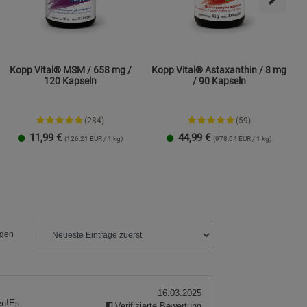
Kopp Vital® MSM / 658 mg /
Kopp Vital® Astaxanthin / 8 mg
120 Kapseln
/ 90 Kapseln
(284)
(59)
11,99
€
44,99
€
(126,21 EUR / 1 kg)
(978,04 EUR / 1 kg)
1 Packung
2er-Pack
1 Packung
2er-Pack
ngen
16.03.2025
en!Es
Verifizierte Bewertung