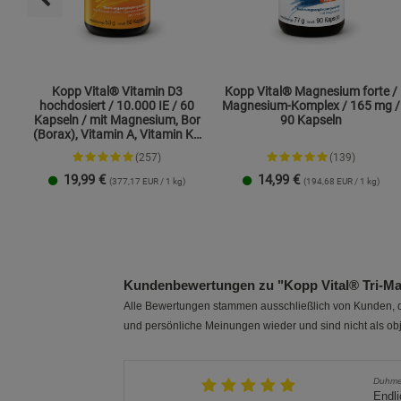
Kopp Vital® Vitamin D3
Kopp Vital® Magnesium forte /
hochdosiert / 10.000 IE / 60
Magnesium-Komplex / 165 mg /
Kapseln / mit Magnesium, Bor
90 Kapseln
(Borax), Vitamin A, Vitamin K2
und Zink
(257)
(139)
19,99
€
14,99
€
(377,17 EUR / 1 kg)
(194,68 EUR / 1 kg)
1 Packung
2er-Pack
1 Packung
2er-Pack
Kundenbewertungen zu "Kopp Vital® Tri-Mag
Alle Bewertungen stammen ausschließlich von Kunden, di
und persönliche Meinungen wieder und sind nicht als obj
Duhm
Endl