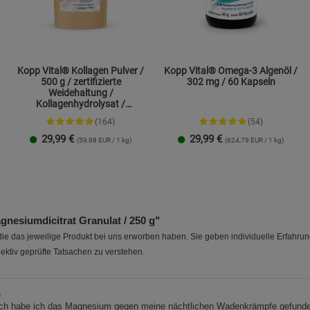
Kopp Vital® Kollagen Pulver /
Kopp Vital® Omega-3 Algenöl /
500 g / zertifizierte
302 mg / 60 Kapseln
Weidehaltung /
Kollagenhydrolysat /
Kollagenpeptid / 91% Eiweiß
(164)
(54)
29,99
€
29,99
€
(59,98 EUR / 1 kg)
(624,79 EUR / 1 kg)
1 Packung
2er-Pack
nesiumdicitrat Granulat / 250 g"
e das jeweilige Produkt bei uns erworben haben. Sie geben individuelle Erfahru
ektiv geprüfte Tatsachen zu verstehen.
e
ich habe ich das Magnesium gegen meine nächtlichen Wadenkrämpfe gefund