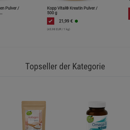
Statistik Cookies (2)
Statistik Cookie
en Pulver /
Kopp Vital® Kreatin Pulver /
500 g
Beschreibung Statistik Cookies
21,99
€
 /
Cookie-Informationen
anzeigen
1% Eiweiß
(43,98 EUR / 1 kg)
Marketing Cookies (3)
Marketing Cook
Beschreibung Marketing Cookies
Cookie-Informationen
anzeigen
Topseller der Kategorie
Datenschutzerklärung
Impressum