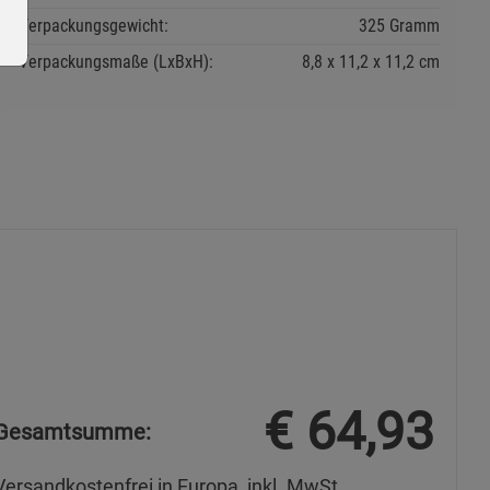
Verpackungsgewicht:
325 Gramm
Verpackungsmaße (LxBxH):
8,8
11,2
11,2
cm
ie Gruppe
okies
€
64,93
Gesamtsumme:
Versandkostenfrei in Europa, inkl. MwSt.