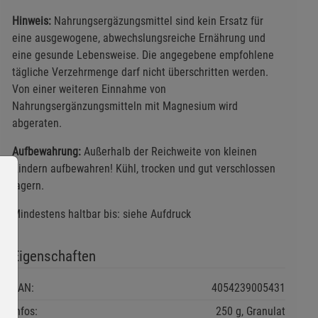
Hinweis:
Nahrungsergäzungsmittel sind kein Ersatz für
eine ausgewogene, abwechslungsreiche Ernährung und
eine gesunde Lebensweise. Die angegebene empfohlene
tägliche Verzehrmenge darf nicht überschritten werden.
Von einer weiteren Einnahme von
Nahrungsergänzungsmitteln mit Magnesium wird
abgeraten.
Aufbewahrung:
Außerhalb der Reichweite von kleinen
Kindern aufbewahren! Kühl, trocken und gut verschlossen
lagern.
Mindestens haltbar bis: siehe Aufdruck
Eigenschaften
EAN:
4054239005431
Infos:
250 g, Granulat