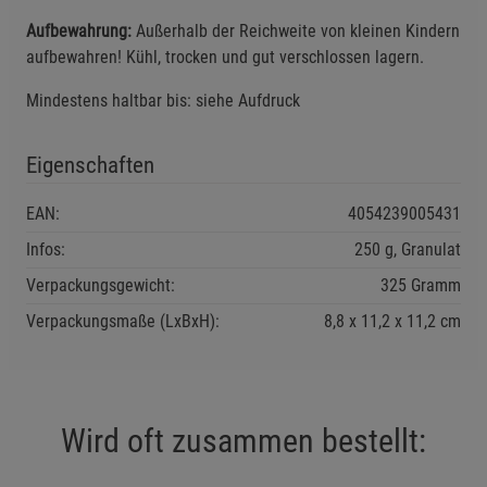
Aufbewahrung:
Außerhalb der Reichweite von kleinen Kindern
Notwendige Cookies (5)
aufbewahren! Kühl, trocken und gut verschlossen lagern.
Beschreibung Notwendige Cookies
Mindestens haltbar bis: siehe Aufdruck
Cookie-Informationen
anzeigen
Eigenschaften
Funktionale Cookies (1)
Funktionale Cooki
EAN:
4054239005431
Beschreibung Funktionale Cookies
Infos:
250 g, Granulat
Cookie-Informationen
anzeigen
Verpackungsgewicht:
325 Gramm
Statistik Cookies (2)
Verpackungsmaße (LxBxH):
8,8
11,2
11,2
cm
Statistik Cookies
Beschreibung Statistik Cookies
Cookie-Informationen
anzeigen
Wird oft zusammen bestellt:
Marketing Cookies (3)
Marketing Cookies
Beschreibung Marketing Cookies