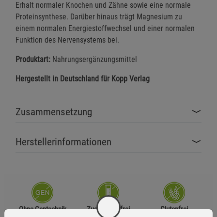
Erhalt normaler Knochen und Zähne sowie eine normale
Proteinsynthese. Darüber hinaus trägt Magnesium zu
einem normalen Energiestoffwechsel und einer normalen
Funktion des Nervensystems bei.
Produktart:
Nahrungsergänzungsmittel
Hergestellt in Deutschland für Kopp Verlag
Zusammensetzung
Herstellerinformationen
Ohne Gentechnik
Zusatzstofffrei
Glutenfrei