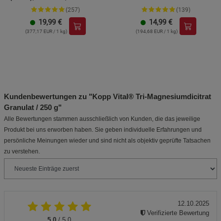
und Zink
(257)
(139)
19,99
€
14,99
€
(377,17 EUR / 1 kg)
(194,68 EUR / 1 kg)
Kundenbewertungen zu "Kopp Vital® Tri-Magnesiumdicitrat
Granulat / 250 g"
Alle Bewertungen stammen ausschließlich von Kunden, die das jeweilige
Produkt bei uns erworben haben. Sie geben individuelle Erfahrungen und
persönliche Meinungen wieder und sind nicht als objektiv geprüfte Tatsachen
zu verstehen.
12.10.2025
Verifizierte Bewertung
5.0
/ 5.0