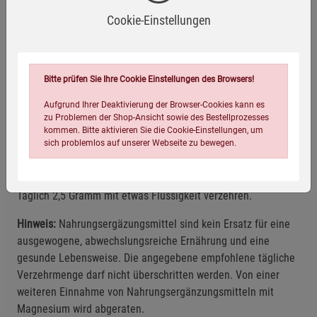
Cookie-Einstellungen
Laktosefrei
Vegan
Bitte prüfen Sie Ihre Cookie Einstellungen des Browsers!
Zutaten
Aufgrund Ihrer Deaktivierung der Browser-Cookies kann es
zu Problemen der Shop-Ansicht sowie des Bestellprozesses
100 % Tri-Magnesiumdicitrat (wasserfrei).
kommen. Bitte aktivieren Sie die Cookie-Einstellungen, um
sich problemlos auf unserer Webseite zu bewegen.
Anwendungsempfehlung
Täglich 2,5 Gramm mit etwas Flüssigkeit verzehren.
Hinweis:
Nahrungsergäzungsmittel sind kein Ersatz für eine
ausgewogene, abwechslungsreiche Ernährung und eine
gesunde Lebensweise. Die angegebene empfohlene tägliche
Einstellungen speichern für die Gruppe
Einstellungen speichern für die Gruppe
Verzehrmenge darf nicht überschritten werden. Von einer
weiteren Einnahme von Nahrungsergänzungsmitteln mit
Magnesium wird abgeraten.
Einstellungen speichern für die Gruppe
Zurück
Einwilligung nicht erteilen