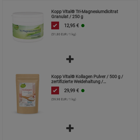
Cookie-Informationen
anzeigen
Kopp Vital® Tri-Magnesiumdicitrat
Granulat / 250 g
Datenschutzerklärung
Impressum
12,95
€
(51,80 EUR / 1 kg)
Kopp Vital® Kollagen Pulver / 500 g /
zertifizierte Weidehaltung /
Kollagenhydrolysat / Kollagenpeptid /
29,99
€
91% Eiweiß
(59,98 EUR / 1 kg)