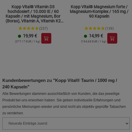
Kopp Vital® Vitamin D3
Kopp Vital® Magnesium forte /
hochdosiert / 10.000 IE / 60
Magnesium-Komplex / 165 mg /
Kapseln / mit Magnesium, Bor
90 Kapseln
(Borax), Vitamin A, Vitamin K2
und Zink
(257)
(139)
19,99
€
14,99
€
(377,17 EUR / 1 kg)
(194,68 EUR / 1 kg)
Kundenbewertungen zu "Kopp Vital® Taurin / 1000 mg /
240 Kapseln"
Alle Bewertungen stammen ausschließlich von Kunden, die das jeweilige
Produkt bei uns erworben haben. Sie geben individuelle Erfahrungen und
persönliche Meinungen wieder und sind nicht als objektiv geprüfte Tatsachen
zu verstehen.