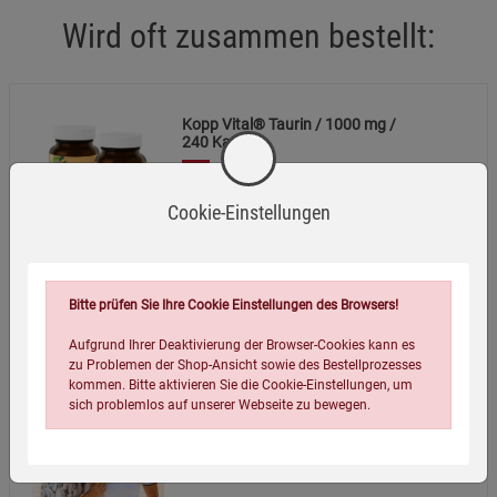
Wird oft zusammen bestellt:
Kopp Vital® Taurin / 1000 mg /
240 Kapseln
44,98
€
(83,92 EUR / 1 kg)
Cookie-Einstellungen
Bitte prüfen Sie Ihre Cookie Einstellungen des Browsers!
Aufgrund Ihrer Deaktivierung der Browser-Cookies kann es
Taurin
zu Problemen der Shop-Ansicht sowie des Bestellprozesses
kommen. Bitte aktivieren Sie die Cookie-Einstellungen, um
12,00
€
sich problemlos auf unserer Webseite zu bewegen.