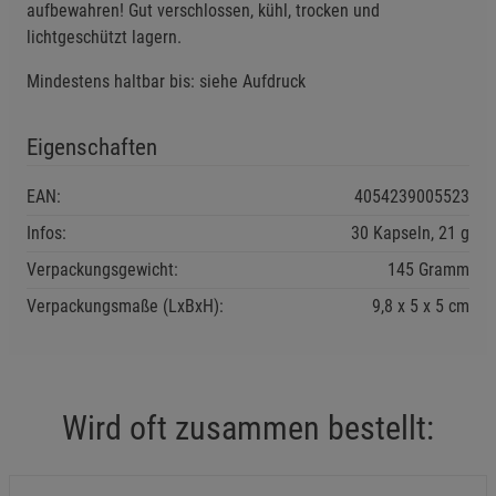
aufbewahren! Gut verschlossen, kühl, trocken und
Beschreibung Statistik Cookies
lichtgeschützt lagern.
Cookie-Informationen
anzeigen
Mindestens haltbar bis: siehe Aufdruck
Marketing Cookies (3)
Marketing Cookies
Eigenschaften
Beschreibung Marketing Cookies
Cookie-Informationen
anzeigen
EAN:
4054239005523
Infos:
30 Kapseln, 21 g
Datenschutzerklärung
Impressum
Verpackungsgewicht:
145 Gramm
Verpackungsmaße (LxBxH):
9,8
5
5
cm
Wird oft zusammen bestellt: