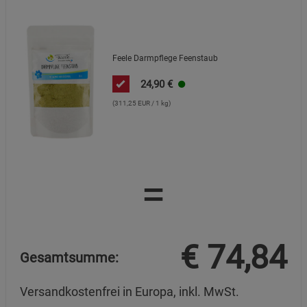
Feele Darmpflege Feenstaub
24,90
€
(311,25 EUR / 1 kg)
=
€
74,84
Gesamtsumme:
Versandkostenfrei in Europa, inkl. MwSt.