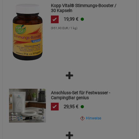
Kopp Vital® Stimmungs-Booster /
30 Kapseln
19,99
€
(951,90 EUR / 1 kg)
Anschluss-Set für Festwasser -
CampingBar genius
29,95
€
Hinweise