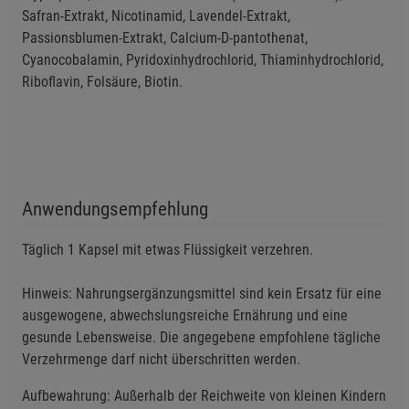
Safran-Extrakt, Nicotinamid, Lavendel-Extrakt,
Passionsblumen-Extrakt, Calcium-D-pantothenat,
Cyanocobalamin, Pyridoxinhydrochlorid, Thiaminhydrochlorid,
Einstellungen speichern für die Gruppe
Einstellungen speichern für die Gruppe
Riboflavin, Folsäure, Biotin.
Einstellungen speichern für die Gruppe
Zurück
Einwilligung nicht erteilen
Notwendige Cookies (5)
Beschreibung Notwendige Cookies
Anwendungsempfehlung
Cookie-Informationen
anzeigen
Täglich 1 Kapsel mit etwas Flüssigkeit verzehren.
Funktionale Cookies (1)
Funktionale Cooki
Hinweis: Nahrungsergänzungsmittel sind kein Ersatz für eine
Beschreibung Funktionale Cookies
ausgewogene, abwechslungsreiche Ernährung und eine
gesunde Lebensweise. Die angegebene empfohlene tägliche
Cookie-Informationen
anzeigen
Verzehrmenge darf nicht überschritten werden.
Statistik Cookies (2)
Statistik Cookies
Aufbewahrung: Außerhalb der Reichweite von kleinen Kindern