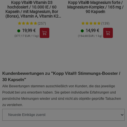
Kopp Vital® Vitamin D3
Kopp Vital® Magnesium forte /
hochdosiert / 10.000 IE / 60
Magnesium-Komplex / 165 mg /
Kapseln / mit Magnesium, Bor
90 Kapseln
(Borax), Vitamin A, Vitamin K2
und Zink
(257)
(139)
19,99
€
14,99
€
(377,17 EUR / 1 kg)
(194,68 EUR / 1 kg)
Kundenbewertungen zu "Kopp Vital® Stimmungs-Booster /
30 Kapseln"
Alle Bewertungen stammen ausschließlich von Kunden, die das jeweilige
Produkt bei uns erworben haben. Sie geben individuelle Erfahrungen und
persönliche Meinungen wieder und sind nicht als objektiv geprüfte Tatsachen
zu verstehen.