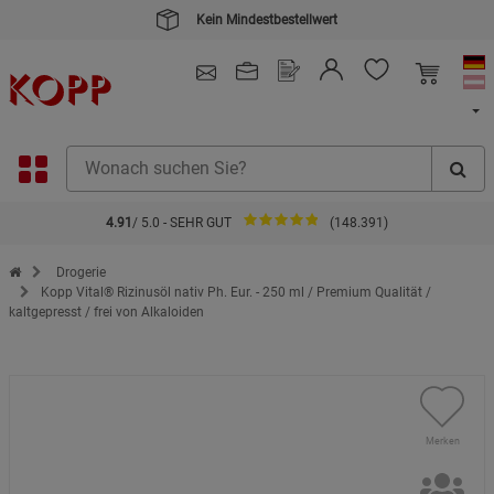
Kein Mindestbestellwert
4.91
/ 5.0 - SEHR GUT
(148.391)
Zur Startseite des Kopp Verlag Online-Shop
Drogerie
Kopp Vital® Rizinusöl nativ Ph. Eur. - 250 ml / Premium Qualität /
kaltgepresst / frei von Alkaloiden
Merken