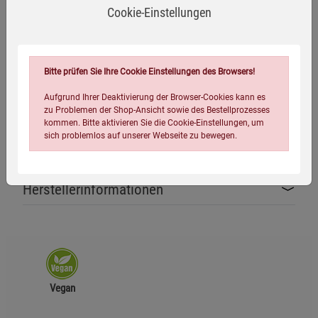
Cookie-Einstellungen
Gehalt:
Das native Rizinusöl entspricht der Spezifikation
des Europäischen Arzneibuchs (Ph. Eur. 10.0) für natives
Rizinusöl.
Bitte prüfen Sie Ihre Cookie Einstellungen des Browsers!
Rohstoffherkunft:
Indien
CAS-Nummer:
8001-79-4
Aufgrund Ihrer Deaktivierung der Browser-Cookies kann es
zu Problemen der Shop-Ansicht sowie des Bestellprozesses
EINECS-Nummer:
232-293-8
kommen. Bitte aktivieren Sie die Cookie-Einstellungen, um
sich problemlos auf unserer Webseite zu bewegen.
Hergestellt und geprüft in Deutschland für Kopp Verlag
Herstellerinformationen
Einstellungen speichern für die Gruppe
Einstellungen speichern für die Gruppe
Vegan
Einstellungen speichern für die Gruppe
Zurück
Einwilligung nicht erteilen