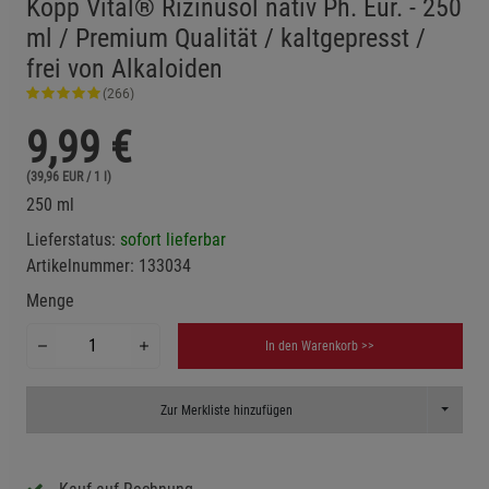
Kopp Vital® Rizinusöl nativ Ph. Eur. - 250
ml / Premium Qualität / kaltgepresst /
frei von Alkaloiden
(266)
9,99
€
(39,96 EUR / 1 l)
250 ml
Lieferstatus:
sofort lieferbar
Artikelnummer:
133034
Menge
In den Warenkorb >>
Toggle D
Zur Merkliste hinzufügen