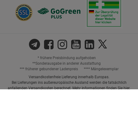
* frühere Preisbindung aufgehoben
**Sonderausgabe in anderer Ausstattung
*** früherer gebundener Ladenpreis
**** Mängelexemplar
Versandkostenfreie Lieferung innerhalb Europas.
Bei Lieferungen ins außereuropäische Ausland werden die tatsächlich
anfallenden Versandkosten berechnet. Mehr Informationen finden Sie
hier
.
Preisangaben inkl. gesetzl. MwSt. und ggf. zzgl.
Versandkosten.