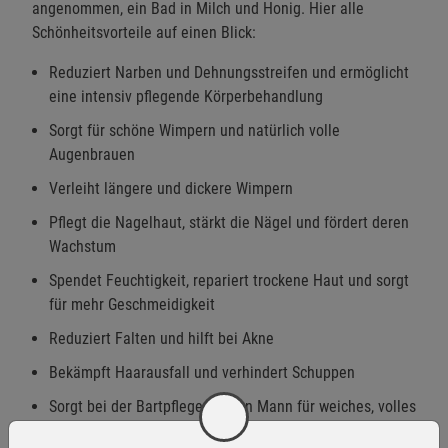
angenommen, ein Bad in Milch und Honig. Hier alle
Schönheitsvorteile auf einen Blick:
Reduziert Narben und Dehnungsstreifen und ermöglicht
eine intensiv pflegende Körperbehandlung
Sorgt für schöne Wimpern und natürlich volle
Augenbrauen
Verleiht längere und dickere Wimpern
Pflegt die Nagelhaut, stärkt die Nägel und fördert deren
Wachstum
Spendet Feuchtigkeit, repariert trockene Haut und sorgt
für mehr Geschmeidigkeit
Reduziert Falten und hilft bei Akne
Bekämpft Haarausfall und verhindert Schuppen
Sorgt bei der Bartpflege für den Mann für weiches, volles
sowie diszipliniertes Haar und stimuliert das Wachstum