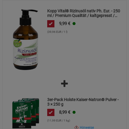
Cookie-Informationen
anzeigen
Kopp Vital® Rizinusöl nativ Ph. Eur. - 250
ml / Premium Qualität / kaltgepresst /
Datenschutzerklärung
Impressum
frei von Alkaloiden
9,99
€
(39,96 EUR / 1 l)
3er-Pack Holste Kaiser-Natron® Pulver -
3 × 250 g
8,99
€
(11,99 EUR / 1 kg)
Hinweise