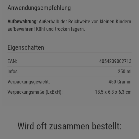
Anwendungsempfehlung
Notwendige Cookies (5)
Aufbewahrung:
Außerhalb der Reichweite von kleinen Kindern
Beschreibung Notwendige Cookies
aufbewahren! Kühl und trocken lagern.
Cookie-Informationen
anzeigen
Eigenschaften
Funktionale Cookies (1)
Funktionale Cooki
Beschreibung Funktionale Cookies
EAN:
4054239002713
Cookie-Informationen
anzeigen
Infos:
250 ml
Verpackungsgewicht:
450 Gramm
Statistik Cookies (2)
Statistik Cookies
Verpackungsmaße (LxBxH):
18,5
6,3
6,3
cm
Beschreibung Statistik Cookies
Cookie-Informationen
anzeigen
Wird oft zusammen bestellt:
Marketing Cookies (3)
Marketing Cookies
Beschreibung Marketing Cookies