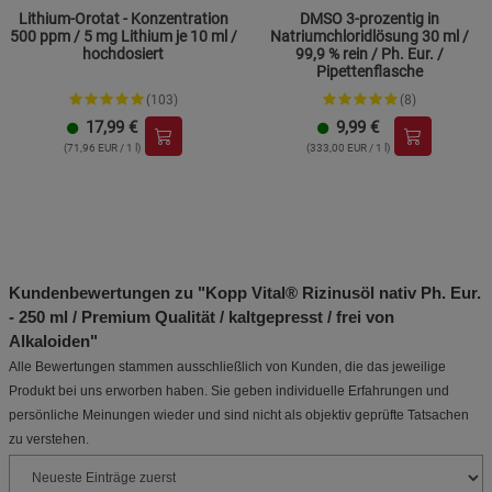
Lithium-Orotat - Konzentration
DMSO 3-prozentig in
500 ppm / 5 mg Lithium je 10 ml /
Natriumchloridlösung 30 ml /
hochdosiert
99,9 % rein / Ph. Eur. /
Pipettenflasche
(103)
(8)
17,99
€
9,99
€
(71,96 EUR / 1 l)
(333,00 EUR / 1 l)
Kundenbewertungen zu "Kopp Vital® Rizinusöl nativ Ph. Eur.
- 250 ml / Premium Qualität / kaltgepresst / frei von
Alkaloiden"
Alle Bewertungen stammen ausschließlich von Kunden, die das jeweilige
Produkt bei uns erworben haben. Sie geben individuelle Erfahrungen und
persönliche Meinungen wieder und sind nicht als objektiv geprüfte Tatsachen
zu verstehen.