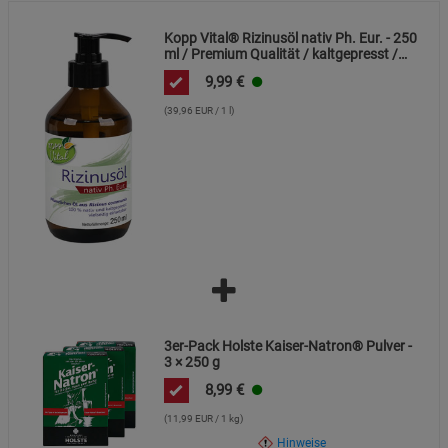
Marketing Cookies (3)
Marketing Cookies
Kopp Vital® Rizinusöl nativ Ph. Eur. - 250
Beschreibung Marketing Cookies
ml / Premium Qualität / kaltgepresst /
frei von Alkaloiden
Cookie-Informationen
anzeigen
9,99
€
(39,96 EUR / 1 l)
Datenschutzerklärung
Impressum
3er-Pack Holste Kaiser-Natron® Pulver -
3 × 250 g
8,99
€
(11,99 EUR / 1 kg)
Hinweise