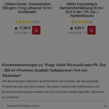
Lithium-Orotat - Konzentration
DMSO 3-prozentig in
500 ppm / 5 mg Lithium je 10 ml /
Natriumchloridlösung 30 ml /
hochdosiert
99,9 % rein / Ph. Eur. /
Pipettenflasche
(103)
(8)
17,99
€
9,99
€
(71,96 EUR / 1 l)
(333,00 EUR / 1 l)
Kundenbewertungen zu "Kopp Vital® Rizinusöl nativ Ph. Eur.
- 250 ml / Premium Qualität / kaltgepresst / frei von
Alkaloiden"
Alle Bewertungen stammen ausschließlich von Kunden, die das jeweilige
Produkt bei uns erworben haben. Sie geben individuelle Erfahrungen und
persönliche Meinungen wieder und sind nicht als objektiv geprüfte Tatsachen
zu verstehen.