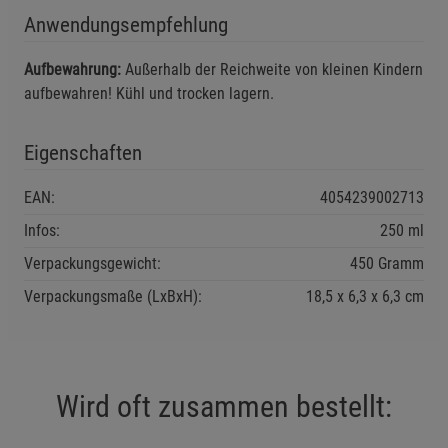
Anwendungsempfehlung
Einstellungen speichern für die Gruppe
Zurück
Einwilligung nicht erteilen
Aufbewahrung:
Außerhalb der Reichweite von kleinen Kindern
aufbewahren! Kühl und trocken lagern.
Notwendige Cookies (5)
Beschreibung Notwendige Cookies
Eigenschaften
Cookie-Informationen
anzeigen
EAN:
4054239002713
Funktionale Cookies (1)
Funktionale Cooki
Infos:
250 ml
Beschreibung Funktionale Cookies
Verpackungsgewicht:
450 Gramm
Cookie-Informationen
anzeigen
Verpackungsmaße (LxBxH):
18,5
6,3
6,3
cm
Statistik Cookies (2)
Statistik Cookies
Beschreibung Statistik Cookies
Wird oft zusammen bestellt:
Cookie-Informationen
anzeigen