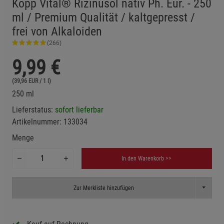
Kopp Vital® Rizinusöl nativ Ph. Eur. - 250
ml / Premium Qualität / kaltgepresst /
frei von Alkaloiden
(266)
9,99
€
(39,96 EUR / 1 l)
250 ml
Lieferstatus:
sofort lieferbar
Artikelnummer:
133034
Menge
In den Warenkorb >>
Toggle D
Zur Merkliste hinzufügen