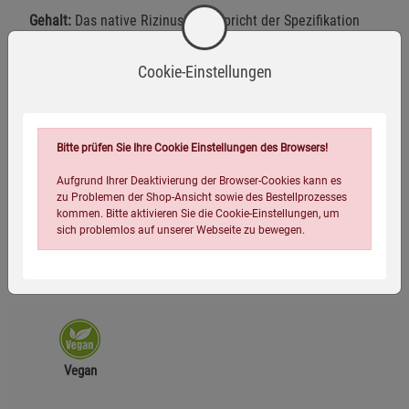
Gehalt:
Das native Rizinusöl entspricht der Spezifikation
des Europäischen Arzneibuchs (Ph. Eur. 10.0) für natives
Rizinusöl.
Cookie-Einstellungen
Rohstoffherkunft:
Indien
CAS-Nummer:
8001-79-4
EINECS-Nummer:
232-293-8
Bitte prüfen Sie Ihre Cookie Einstellungen des Browsers!
Hergestellt und geprüft in Deutschland für Kopp Verlag
Aufgrund Ihrer Deaktivierung der Browser-Cookies kann es
zu Problemen der Shop-Ansicht sowie des Bestellprozesses
kommen. Bitte aktivieren Sie die Cookie-Einstellungen, um
sich problemlos auf unserer Webseite zu bewegen.
Herstellerinformationen
Vegan
Einstellungen speichern für die Gruppe
Einstellungen speichern für die Gruppe