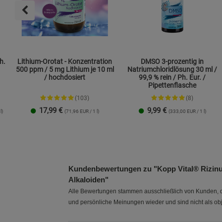
h.
Lithium-Orotat - Konzentration
DMSO 3-prozentig in
500 ppm / 5 mg Lithium je 10 ml
Natriumchloridlösung 30 ml /
/ hochdosiert
99,9 % rein / Ph. Eur. /
Pipettenflasche
(103)
(8)
17,99
€
9,99
€
l)
(71,96 EUR / 1 l)
(333,00 EUR / 1 l)
1 Packung
2er-Pack
Kundenbewertungen zu "Kopp Vital® Rizinusöl 
Alkaloiden"
Alle Bewertungen stammen ausschließlich von Kunden, di
und persönliche Meinungen wieder und sind nicht als obj