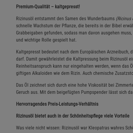
Premium-Qualität – kaltgepresst!
Rizinusöl entstammt den Samen des Wunderbaums
(Ricinus
schnelle Wachstum der Pflanze, die bereits in der Bibel erw
Grabbeigaben gefunden, sodass man davon ausgehen muss, das
und wichtige Rolle gespielt hat.
Kaltgepresst bedeutet nach dem Europäischen Arzneibuch, da
darf. Damit gewährleistet die Kaltpressung beim Rizinusöl 
Reinheitsanspruch kann nur eingehalten werden, wenn das Öl o
giftigen Alkaloiden wie dem Rizin. Auch chemische Zusatzstof
Das Öl zeichnet sich durch eine hohe Viskosität bei Zimmert
Geruch aus. Mit dem beigefügten Pumpspender lässt sich d
Hervorragendes Preis-Leistungs-Verhältnis
Rizinusöl bietet auch in der Schönheitspflege viele Vorteile
Was viele nicht wissen: Rizinusöl war Kleopatras wahres Sc