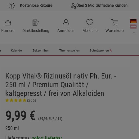
Kostenlose Retoure
Über 3 Mio. zufriedene Kunden
Karriere
Direktbestellung
Anmelden
Merkliste
Warenkorb
n
Kalender
Zeitschriften
Themenwelten
Schnäppchen
%
Kopp Vital® Rizinusöl nativ Ph. Eur. -
250 ml / Premium Qualität /
kaltgepresst / frei von Alkaloiden
(266)
9,99
€
(39,96 EUR / 1 l)
250 ml
Lieferstatus:
sofort lieferbar