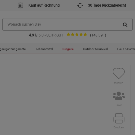
Kauf auf Rechnung
30 Tage Rückgaberecht
4.91
/ 5.0 - SEHR GUT
(148.391)
Qualität / kaltgepresst / frei von Alkaloiden
gsergänzungsmittel
Lebensmittel
Drogerie
Outdoor & Survival
Haus & Garte
Merken
Teilen
Drucken