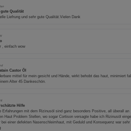
dan
 gute Qualität
lle Liefrung und sehr gute Qualität.Vielen Dank
W
o
 , einfach wow
nd
atain Castor Öl
rbare mittel für mein gesicht und Hände, wirkt behobt das haut, minimiert fa
einem Alter 45 Dankeschön.
44
schätzte Hilfe
 Erfahrungen mit dem Rizinusöl sind ganz besonders Positive, all überall an
n Haut Problem Stellen, wo sogar Cortison versagte habe ich Rizinusöl eing
 bei einer defekten Nasenschleimhaut, mit Geduld und Konsequenz war sehr 
g