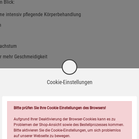
n Blick:
ine intensiv pflegende Körperbehandlung
n
 Wachstum
für mehr Geschmeidigkeit
Cookie-Einstellungen
 sowie diszipliniertes Haar und stimuliert das Wachstum
Europäischen Arzneibuchs (Ph. Eur. 10.0) für natives Rizinusöl.
Bitte prüfen Sie Ihre Cookie Einstellungen des Browsers!
Aufgrund Ihrer Deaktivierung der Browser-Cookies kann es zu
Problemen der Shop-Ansicht sowie des Bestellprozesses kommen.
Bitte aktivieren Sie die Cookie-Einstellungen, um sich problemlos
auf unserer Webseite zu bewegen.