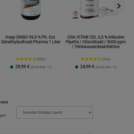
Kopp DMSO 99,9 % Ph. Eur.
OSA VITA® CDL 0,3 % inklusive
Dimethylsulfoxid Pharma 1 Liter
Pipette / Chlordioxid / 3000 ppm
/ Trinkwasserdesinfektion
(985)
(364)
29,99
€
24,99
€
(29,99 EUR / 1 l)
(99,96 EUR / 1 l)
1 Packung
 von
ngen