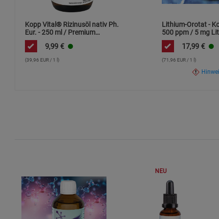
Kopp Vital® Rizinusöl nativ Ph.
Lithium-Orotat - K
Eur. - 250 ml / Premium
500 ppm / 5 mg Lit
Qualität / kaltgepresst / frei
ml / hochdosiert
9,99
€
17,99
€
von Alkaloiden
(39,96 EUR / 1 l)
(71,96 EUR / 1 l)
Hinwe
NEU