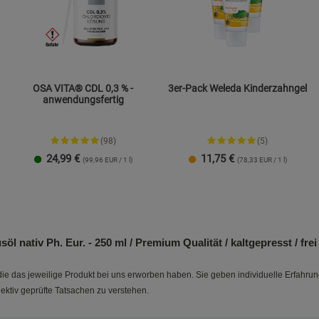
OSA VITA® CDL 0,3 % -
3er-Pack Weleda Kinderzahngel
anwendungsfertig
(98)
(5)
24,99
€
11,75
€
(99,96 EUR / 1 l)
(78,33 EUR / 1 l)
nativ Ph. Eur. - 250 ml / Premium Qualität / kaltgepresst / frei
e das jeweilige Produkt bei uns erworben haben. Sie geben individuelle Erfahru
ektiv geprüfte Tatsachen zu verstehen.