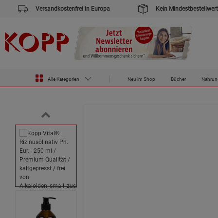
Versandkostenfrei in Europa
Kein Mindestbestellwert
Zur Startseite des Kopp Verlag Online-Shop
Drogerie
Kopp Vital® Rizinusöl nativ Ph. Eur. - 250 ml / Premium 
Alle Kategorien
Neu im Shop
Bücher
Nahrun