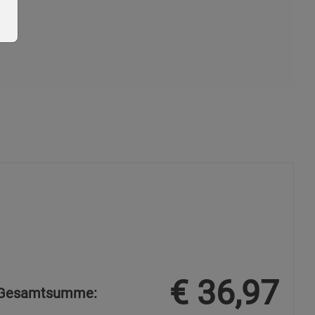
ie Gruppe
okies
€
36,97
Gesamtsumme: