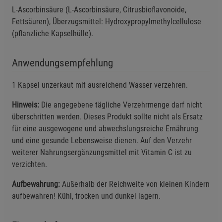
L-Ascorbinsäure (L-Ascorbinsäure, Citrusbioflavonoide,
Einstellungen speichern für die Gruppe
Zurück
Einwilligung nicht erteilen
Fettsäuren), Überzugsmittel: Hydroxypropylmethylcellulose
(pflanzliche Kapselhülle).
Notwendige Cookies (5)
Beschreibung Notwendige Cookies
Anwendungsempfehlung
Cookie-Informationen
anzeigen
1 Kapsel unzerkaut mit ausreichend Wasser verzehren.
Funktionale Cookies (1)
Funktionale Cooki
Hinweis:
Die angegebene tägliche Verzehrmenge darf nicht
überschritten werden. Dieses Produkt sollte nicht als Ersatz
Beschreibung Funktionale Cookies
für eine ausgewogene und abwechslungsreiche Ernährung
Cookie-Informationen
anzeigen
und eine gesunde Lebensweise dienen. Auf den Verzehr
weiterer Nahrungsergänzungsmittel mit Vitamin C ist zu
Statistik Cookies (2)
Statistik Cookies
verzichten.
Beschreibung Statistik Cookies
Aufbewahrung:
Außerhalb der Reichweite von kleinen Kindern
Cookie-Informationen
anzeigen
aufbewahren! Kühl, trocken und dunkel lagern.