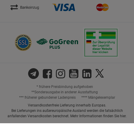
* frühere Preisbindung aufgehoben
**Sonderausgabe in anderer Ausstattung
*** früherer gebundener Ladenpreis
**** Mängelexemplar
Versandkostenfreie Lieferung innerhalb Europas.
Bei Lieferungen ins außereuropäische Ausland werden die tatsächlich
anfallenden Versandkosten berechnet. Mehr Informationen finden Sie
hier
.
Preisangaben inkl. gesetzl. MwSt. und ggf. zzgl.
Versandkosten.