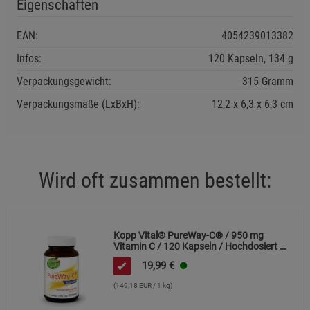
Marketing Cookies (3)
Eigenschaften
Marketing Cookies
Beschreibung Marketing Cookies
EAN:
4054239013382
Cookie-Informationen
anzeigen
Infos:
120 Kapseln, 134 g
Datenschutzerklärung
Impressum
Verpackungsgewicht:
315 Gramm
Verpackungsmaße (LxBxH):
12,2
6,3
6,3
cm
Wird oft zusammen bestellt:
Kopp Vital® PureWay-C® / 950 mg
Vitamin C / 120 Kapseln / Hochdosiert /
Schnelle Resorption / Vegan
19,99
€
(149,18 EUR / 1 kg)