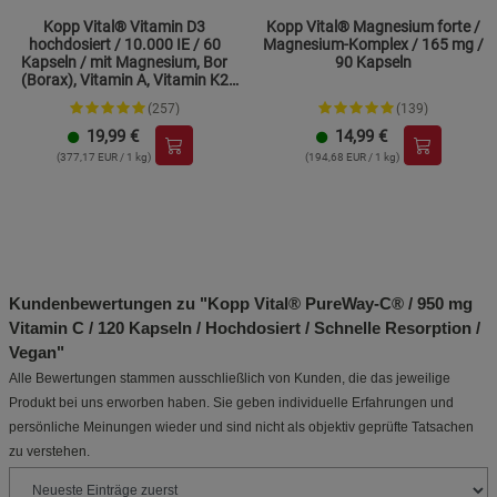
Kopp Vital® Vitamin D3
Kopp Vital® Magnesium forte /
hochdosiert / 10.000 IE / 60
Magnesium-Komplex / 165 mg /
Kapseln / mit Magnesium, Bor
90 Kapseln
(Borax), Vitamin A, Vitamin K2
und Zink
(257)
(139)
19,99
€
14,99
€
(377,17 EUR / 1 kg)
(194,68 EUR / 1 kg)
Kundenbewertungen zu "Kopp Vital® PureWay-C® / 950 mg
Vitamin C / 120 Kapseln / Hochdosiert / Schnelle Resorption /
Vegan"
Alle Bewertungen stammen ausschließlich von Kunden, die das jeweilige
Produkt bei uns erworben haben. Sie geben individuelle Erfahrungen und
persönliche Meinungen wieder und sind nicht als objektiv geprüfte Tatsachen
zu verstehen.