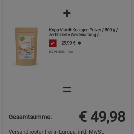
Kopp Vital® Kollagen Pulver / 500 g /
zertifizierte Weidehaltung /
Kollagenhydrolysat / Kollagenpeptid /
29,99
€
91% Eiweiß
(59,98 EUR / 1 kg)
=
€
49,98
Gesamtsumme:
Versandkostenfrei in Europa, inkl. MwSt.