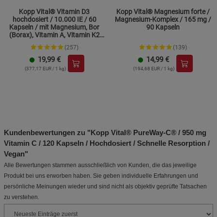
Kopp Vital® Vitamin D3
Kopp Vital® Magnesium forte /
hochdosiert / 10.000 IE / 60
Magnesium-Komplex / 165 mg /
Kapseln / mit Magnesium, Bor
90 Kapseln
(Borax), Vitamin A, Vitamin K2
und Zink
(257)
(139)
19,99
€
14,99
€
(377,17 EUR / 1 kg)
(194,68 EUR / 1 kg)
Kundenbewertungen zu "Kopp Vital® PureWay-C® / 950 mg
Vitamin C / 120 Kapseln / Hochdosiert / Schnelle Resorption /
Vegan"
Alle Bewertungen stammen ausschließlich von Kunden, die das jeweilige
Produkt bei uns erworben haben. Sie geben individuelle Erfahrungen und
persönliche Meinungen wieder und sind nicht als objektiv geprüfte Tatsachen
zu verstehen.