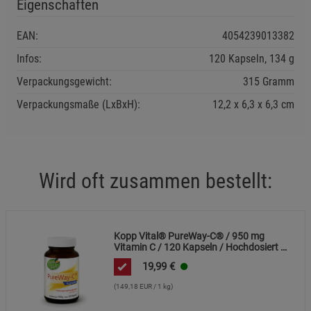
Eigenschaften
Cookie-Informationen
anzeigen
EAN:
4054239013382
Marketing Cookies (3)
Marketing Cookies
Infos:
120 Kapseln, 134 g
Beschreibung Marketing Cookies
Verpackungsgewicht:
315 Gramm
Cookie-Informationen
anzeigen
Verpackungsmaße (LxBxH):
12,2
6,3
6,3
cm
Datenschutzerklärung
Impressum
Wird oft zusammen bestellt:
Kopp Vital® PureWay-C® / 950 mg
Vitamin C / 120 Kapseln / Hochdosiert /
Schnelle Resorption / Vegan
19,99
€
(149,18 EUR / 1 kg)