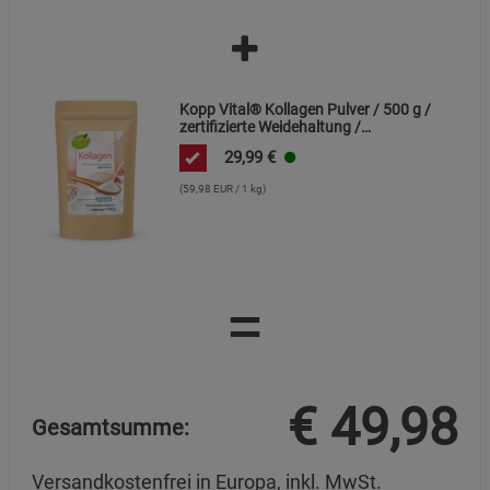
Kopp Vital® Kollagen Pulver / 500 g /
zertifizierte Weidehaltung /
Kollagenhydrolysat / Kollagenpeptid /
29,99
€
91% Eiweiß
(59,98 EUR / 1 kg)
=
€
49,98
Gesamtsumme:
Versandkostenfrei in Europa, inkl. MwSt.