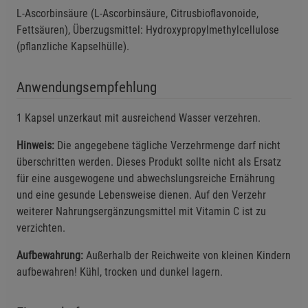
L-Ascorbinsäure (L-Ascorbinsäure, Citrusbioflavonoide,
Einstellungen speichern für die Gruppe
Einstellungen speichern für die Gruppe
Fettsäuren), Überzugsmittel: Hydroxypropylmethylcellulose
(pflanzliche Kapselhülle).
Einstellungen speichern für die Gruppe
Zurück
Einwilligung nicht erteilen
Anwendungsempfehlung
Notwendige Cookies (5)
1 Kapsel unzerkaut mit ausreichend Wasser verzehren.
Beschreibung Notwendige Cookies
Cookie-Informationen
anzeigen
Hinweis:
Die angegebene tägliche Verzehrmenge darf nicht
überschritten werden. Dieses Produkt sollte nicht als Ersatz
für eine ausgewogene und abwechslungsreiche Ernährung
Funktionale Cookies (1)
Funktionale Cooki
und eine gesunde Lebensweise dienen. Auf den Verzehr
Beschreibung Funktionale Cookies
weiterer Nahrungsergänzungsmittel mit Vitamin C ist zu
Cookie-Informationen
anzeigen
verzichten.
Aufbewahrung:
Außerhalb der Reichweite von kleinen Kindern
Statistik Cookies (2)
Statistik Cookies
aufbewahren! Kühl, trocken und dunkel lagern.
Beschreibung Statistik Cookies