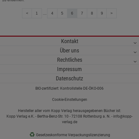
zu entfernen.
<
1
....
4
5
6
7
8
9
>
Kontakt
Über uns
Rechtliches
Impressum
Datenschutz
BIO-zertifiziert: Kontrollstelle DE-ÖKO-006
Cookie-Einstellungen
Hersteller aller vom Kopp Verlag herausgegebenen Bücher ist:
Kopp Verlag e.K. - Bertha-Benz-Str. 10 - 72108 Rottenburg a. N. - info@kopp-
verlag.de
♻
Gesetzeskonforme Verpackungslizenzierung