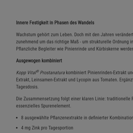
Innere Festigkeit in Phasen des Wandels
Wachstum gehört zum Leben. Doch mit den Jahren verändert 
zunehmend um das richtige Maß - um strukturelle Ordnung in
Pflanzliche Begleiter wie Pinienrinde und Kürbiskerne wer
Ausgewogen kombiniert
®
Kopp Vital
Prostanatura
kombiniert Pinienrinden-Extrakt und
Extrakt, Leinsamen-Extrakt und Lycopin aus Tomaten. Ergänzt
Tagesdosis.
Die Zusammensetzung folgt einer klaren Linie: traditionelle P
essenzielles Spurenelement.
8 ausgewählte Pflanzenextrakte in definierter Kombinatio
4 mg Zink pro Tagesportion