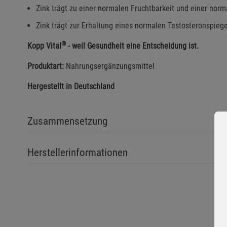
Zink trägt zu einer normalen Fruchtbarkeit und einer norm
Zink trägt zur Erhaltung eines normalen Testosteronspiegel
®
Kopp Vital
- weil Gesundheit eine Entscheidung ist.
Produktart:
Nahrungsergänzungsmittel
Hergestellt in Deutschland
Zusammensetzung
Herstellerinformationen