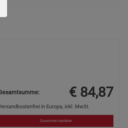
ie Gruppe
€
84,87
Gesamtsumme:
okies
Versandkostenfrei in Europa, inkl. MwSt.
Zusammen bestellen