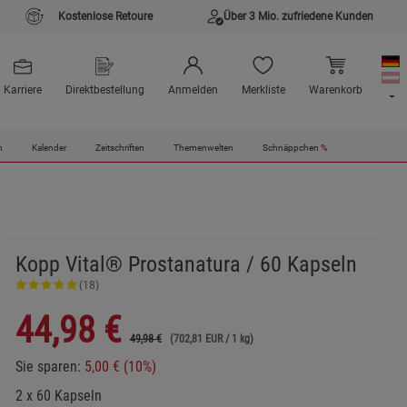
Kostenlose Retoure
Über 3 Mio. zufriedene Kunden
Karriere
Direktbestellung
Anmelden
Merkliste
Warenkorb
n
Kalender
Zeitschriften
Themenwelten
Schnäppchen
%
Kopp Vital® Prostanatura / 60 Kapseln
(18)
44,98
€
49,98 €
(702,81 EUR / 1 kg)
Sie sparen:
5,00 € (10%)
2 x 60 Kapseln