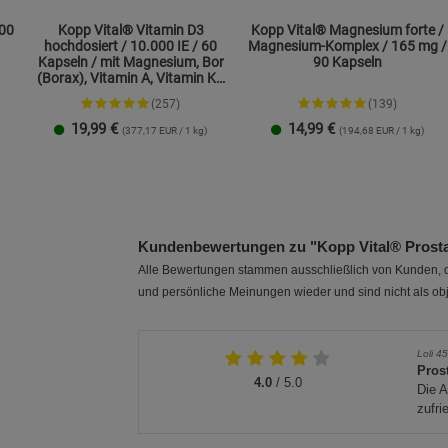
500
Kopp Vital® Vitamin D3
Kopp Vital® Magnesium forte /
hochdosiert / 10.000 IE / 60
Magnesium-Komplex / 165 mg /
Kapseln / mit Magnesium, Bor
90 Kapseln
(Borax), Vitamin A, Vitamin K2
und Zink
(257)
(139)
19,99
€
14,99
€
(377,17 EUR / 1 kg)
(194,68 EUR / 1 kg)
1 Packung
2er-Pack
1 Packung
2er-Pack
Kundenbewertungen zu "Kopp Vital® Prosta
Alle Bewertungen stammen ausschließlich von Kunden, di
und persönliche Meinungen wieder und sind nicht als obj
Loli 4
Pros
4.0
/ 5.0
Die 
zufri