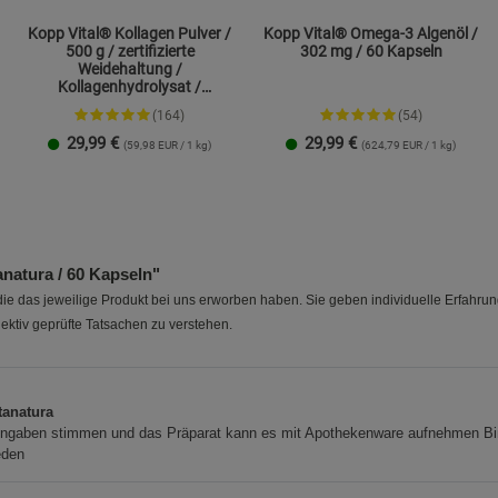
Kopp Vital® Kollagen Pulver /
Kopp Vital® Omega-3 Algenöl /
500 g / zertifizierte
302 mg / 60 Kapseln
Weidehaltung /
Kollagenhydrolysat /
Kollagenpeptid / 91% Eiweiß
(164)
(54)
29,99
€
29,99
€
(59,98 EUR / 1 kg)
(624,79 EUR / 1 kg)
1 Packung
2er-Pack
natura / 60 Kapseln"
e das jeweilige Produkt bei uns erworben haben. Sie geben individuelle Erfahru
ektiv geprüfte Tatsachen zu verstehen.
5
tanatura
Angaben stimmen und das Präparat kann es mit Apothekenware aufnehmen Bi
eden