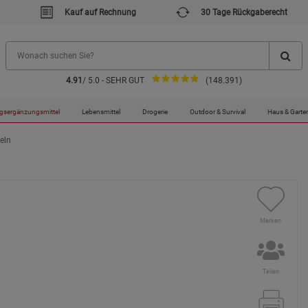
Kauf auf Rechnung
30 Tage Rückgaberecht
4.91
/ 5.0 - SEHR GUT
(148.391)
gsergänzungsmittel
Lebensmittel
Drogerie
Outdoor & Survival
Haus & Garte
eln
Merken
Teilen