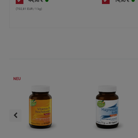
44,98
€
14,90
€
(702,81 EUR / 1 kg)
NEU