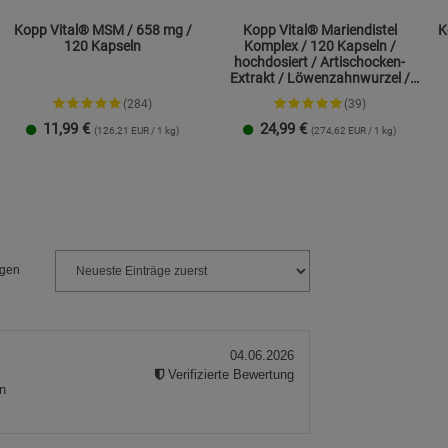
Kopp Vital® MSM / 658 mg /
Kopp Vital® Mariendistel
K
120 Kapseln
Komplex / 120 Kapseln /
hochdosiert / Artischocken-
Extrakt / Löwenzahnwurzel /
Cholin
(284)
(39)
11,99
€
24,99
€
(126,21 EUR / 1 kg)
(274,62 EUR / 1 kg)
1 Packung
2er-Pack
1 Packung
2er-Pack
ngen
04.06.2026
Verifizierte Bewertung
n