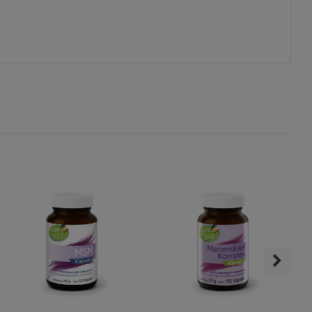
s
ies