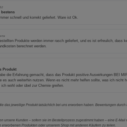
n62
s bestens
mmer schnell und korrekt geliefert. Ware ist Ok.
erta
estellten Produkte werden immer rasch geliefert, und es ist erfreulich, dass k
andkosten berechnet werden.
s Produkt
abe die Erfahrung gemacht, dass das Produkt positive Auswirkungen BEI MIR
 es auch weiterhin nutzen. Wenn es nicht mehr helfen sollte, was ich nicht h
ich wohl oder übel zur Chemie greifen.
e das jeweilige Produkt tatsächlich bei uns erworben haben. Bewertungen durch P
 unsere Kunden – sofern sie im Bestellprozess zugestimmt haben – eine E-Mail m
en erworbenen Produkten oder unserem Shop mit anderen Käufern zu teilen.