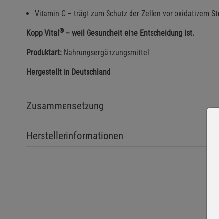
Vitamin C – trägt zum Schutz der Zellen vor oxidativem S
®
Kopp Vital
– weil Gesundheit eine Entscheidung ist.
Produktart:
Nahrungsergänzungsmittel
Hergestellt in Deutschland
Zusammensetzung
Herstellerinformationen