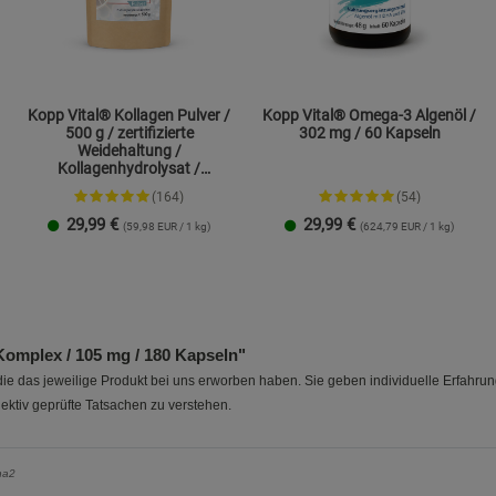
Kopp Vital® Kollagen Pulver /
Kopp Vital® Omega-3 Algenöl /
500 g / zertifizierte
302 mg / 60 Kapseln
Weidehaltung /
Kollagenhydrolysat /
Kollagenpeptid / 91% Eiweiß
(164)
(54)
29,99
€
29,99
€
(59,98 EUR / 1 kg)
(624,79 EUR / 1 kg)
1 Packung
2er-Pack
mplex / 105 mg / 180 Kapseln"
e das jeweilige Produkt bei uns erworben haben. Sie geben individuelle Erfahru
ektiv geprüfte Tatsachen zu verstehen.
na2