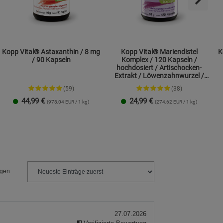
Kopp Vital® Astaxanthin / 8 mg
Kopp Vital® Mariendistel
K
/ 90 Kapseln
Komplex / 120 Kapseln /
hochdosiert / Artischocken-
Extrakt / Löwenzahnwurzel /
Cholin
(59)
(38)
44,99
€
24,99
€
(978,04 EUR / 1 kg)
(274,62 EUR / 1 kg)
1 Packung
2er-Pack
1 Packung
2er-Pack
ngen
27.07.2026