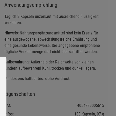
Anwendungsempfehlung
Täglich 3 Kapseln unzerkaut mit ausreichend Flüssigkeit
verzehren.
Hinweis:
Nahrungsergänzungsmittel sind kein Ersatz für
eine ausgewogene, abwechslungsreiche Ernährung und
eine gesunde Lebensweise. Die angegebene empfohlene
tägliche Verzehrmenge darf nicht überschritten werden.
Aufbewahrung:
Außerhalb der Reichweite von kleinen
Kindern aufbewahren! Kühl, trocken und dunkel lagern.
Mindestens haltbar bis: siehe Aufdruck
Eigenschaften
EAN:
4054239005615
Infos:
180 Kapseln, 97 g