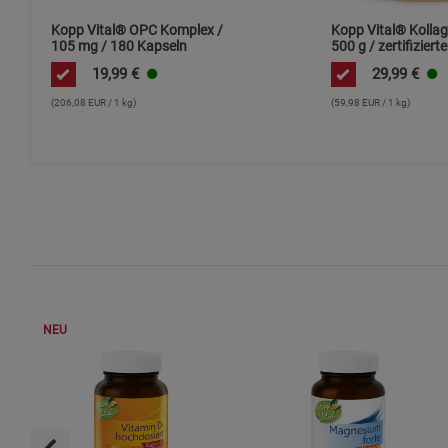
Kopp Vital® OPC Komplex /
Kopp Vital® Kollag
105 mg / 180 Kapseln
500 g / zertifizierte
Weidehaltung /
19,99
€
29,99
€
Kollagenhydrolysat
Kollagenpeptid / 9
(206,08 EUR / 1 kg)
(59,98 EUR / 1 kg)
NEU