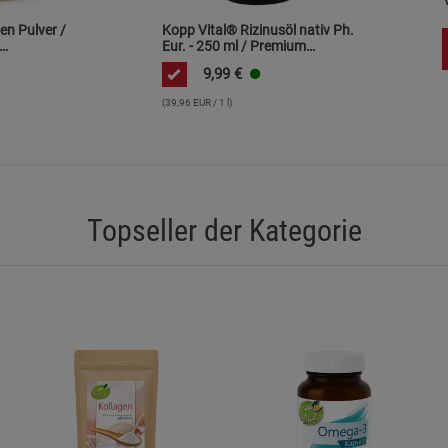
Statistik Cookies (2)
Statistik Cookie
en Pulver /
Kopp Vital® Rizinusöl nativ Ph.
Eur. - 250 ml / Premium
Beschreibung Statistik Cookies
Qualität / kaltgepresst / frei
9,99
€
 /
von Alkaloiden
Cookie-Informationen
anzeigen
1% Eiweiß
(39,96 EUR / 1 l)
Marketing Cookies (3)
Marketing Cook
Beschreibung Marketing Cookies
Cookie-Informationen
anzeigen
Topseller der Kategorie
Datenschutzerklärung
Impressum