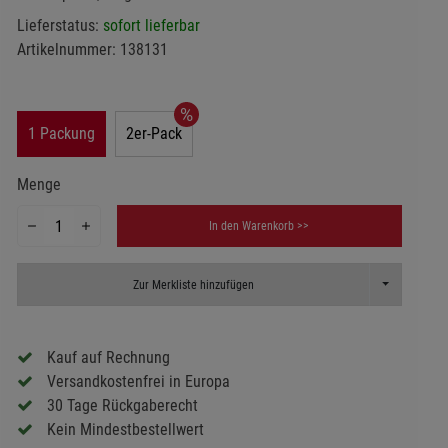
Lieferstatus:
sofort lieferbar
Artikelnummer:
138131
1 Packung
2er-Pack
Menge
In den Warenkorb >>
Toggle Dropd
Zur Merkliste hinzufügen
Kauf auf Rechnung
Versandkostenfrei in Europa
30 Tage Rückgaberecht
Kein Mindestbestellwert