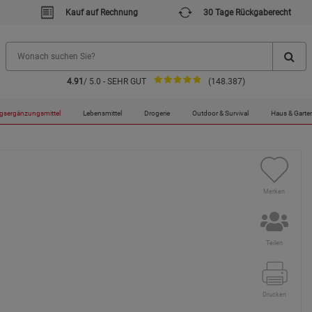
Kauf auf Rechnung
30 Tage Rückgaberecht
4.91
/ 5.0 - SEHR GUT
(148.387)
Komplex / 105 mg / 180 Kapseln
gsergänzungsmittel
Lebensmittel
Drogerie
Outdoor & Survival
Haus & Garte
Merken
Teilen
Drucken