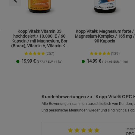
/
Kopp Vital® Vitamin D3
Kopp Vital® Magnesium forte /
hochdosiert / 10.000 IE / 60
Magnesium-Komplex / 165 mg /
Kapseln / mit Magnesium, Bor
90 Kapseln
(Borax), Vitamin A, Vitamin K2
und Zink
(257)
(139)
19,99
€
14,99
€
(377,17 EUR / 1 kg)
(194,68 EUR / 1 kg)
1 Packung
2er-Pack
1 Packung
2er-Pack
Kundenbewertungen zu "Kopp Vital® OPC Ko
Alle Bewertungen stammen ausschließlich von Kunden, di
und persönliche Meinungen wieder und sind nicht als obj
Ramo
OPC