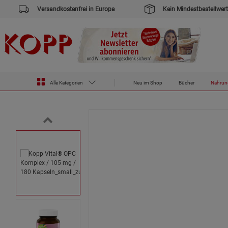
Versandkostenfrei in Europa
Kein Mindestbestellwert
Zur Startseite des Kopp Verlag Online-Shop
Nahrungsergänzungsmittel
Für die Frau
Kopp Vital® OPC 
Alle Kategorien
Neu im Shop
Bücher
Nahrun