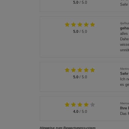
5.0
/ 5.0
Sehr 
IljaRe
gehal
5.0
/ 5.0
alles
Daher
wisse
unnöt
Martin
Sehr
5.0
/ 5.0
Ich n
es ge
Mainta
Ihre
4.0
/ 5.0
Das P
Hinweise zum Bewertungssystem