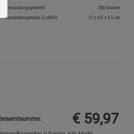
Verpackungsgewicht:
280 Gramm
Verpackungsmaße (LxBxH):
12
6,5
6,5
cm
ie Gruppe
okies
€
59,97
Gesamtsumme:
Versandkostenfrei in Europa, inkl. MwSt.