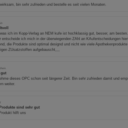
wirksam, bin sehr zufrieden und bestelle es seit vielen Monaten.
pin
tvoll
 was ich im Kopp-Verlag an NEM kufe ist hochklassig gut, besser, am besten
 entscheide ich mich in der überwiegenden ZAhl an KAufentscheidungen hierf
nd, die Produkte sind optimal designd und nicht wie viele Apothekenprodukte
igen ZUsatzstoffen aufgebauscht,,,,
chen.
 gut
ehme dieses OPC schon seit längerer Zeit. Bin sehr zufrieden damit und emp
rn weiter.
l
 Produkte sind sehr gut
rodukt hilft uns