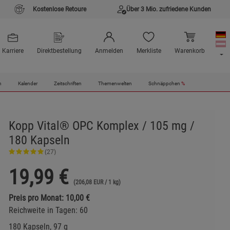
Kostenlose Retoure
Über 3 Mio. zufriedene Kunden
Karriere
Direktbestellung
Anmelden
Merkliste
Warenkorb
n
Kalender
Zeitschriften
Themenwelten
Schnäppchen
%
Kopp Vital® OPC Komplex / 105 mg /
180 Kapseln
(27)
19,99
€
(206,08 EUR / 1 kg)
Preis pro Monat: 10,00 €
Reichweite in Tagen: 60
180 Kapseln, 97 g