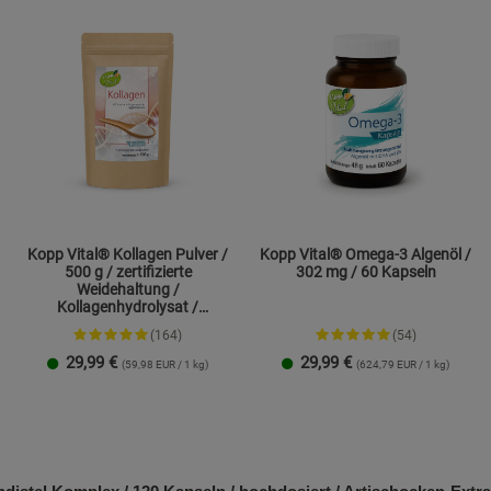
Kopp Vital® Kollagen Pulver /
Kopp Vital® Omega-3 Algenöl /
500 g / zertifizierte
302 mg / 60 Kapseln
Weidehaltung /
Kollagenhydrolysat /
Kollagenpeptid / 91% Eiweiß
(164)
(54)
29,99
€
29,99
€
(59,98 EUR / 1 kg)
(624,79 EUR / 1 kg)
1 Packung
2er-Pack