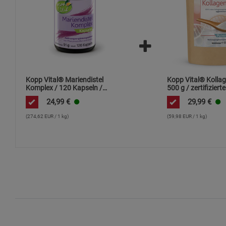
Kopp Vital® Mariendistel
Kopp Vital® Kollag
Komplex / 120 Kapseln /
500 g / zertifizierte
hochdosiert / Artischocken-
Weidehaltung /
24,99
€
29,99
€
Extrakt / Löwenzahnwurzel /
Kollagenhydrolysat
Cholin
Kollagenpeptid / 9
(274,62 EUR / 1 kg)
(59,98 EUR / 1 kg)