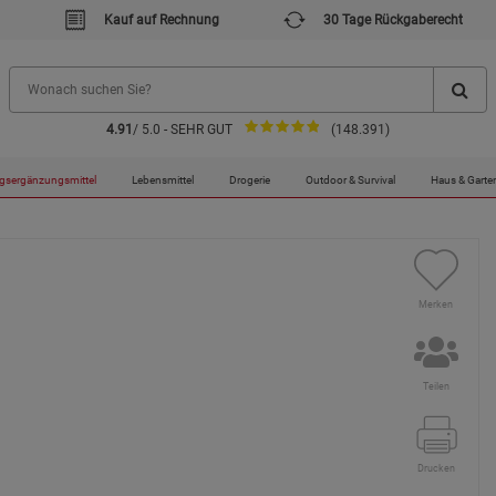
Kauf auf Rechnung
30 Tage Rückgaberecht
4.91
/ 5.0 - SEHR GUT
(148.391)
120 Kapseln / hochdosiert / Artischocken-Extrakt / Löwenzahnwurzel / Cholin
gsergänzungsmittel
Lebensmittel
Drogerie
Outdoor & Survival
Haus & Garte
Merken
Teilen
Drucken