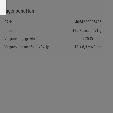
Eigenschaften
EAN:
4054239005486
Infos:
120 Kapseln, 91 g
Verpackungsgewicht:
270 Gramm
ie Gruppe
Verpackungsmaße (LxBxH):
12
6,3
6,3
cm
okies