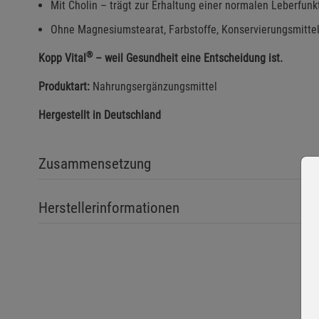
Mit Cholin – trägt zur Erhaltung einer normalen Leberfunk
Ohne Magnesiumstearat, Farbstoffe, Konservierungsmitte
®
Kopp Vital
– weil Gesundheit eine Entscheidung ist.
Produktart:
Nahrungsergänzungsmittel
Hergestellt in Deutschland
Zusammensetzung
Herstellerinformationen