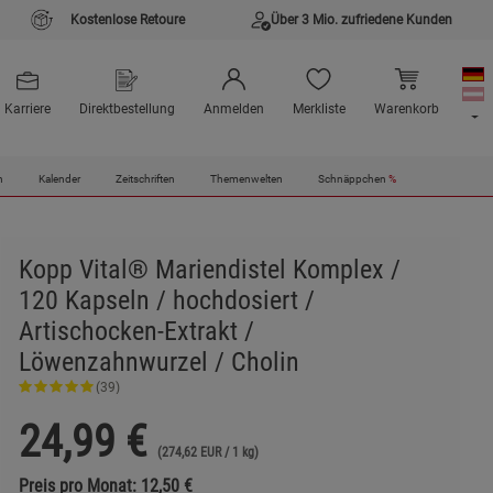
Kostenlose Retoure
Über 3 Mio. zufriedene Kunden
Karriere
Direktbestellung
Anmelden
Merkliste
Warenkorb
n
Kalender
Zeitschriften
Themenwelten
Schnäppchen
%
Kopp Vital® Mariendistel Komplex /
120 Kapseln / hochdosiert /
Artischocken-Extrakt /
Löwenzahnwurzel / Cholin
(39)
24,99
€
(274,62 EUR / 1 kg)
Preis pro Monat: 12,50 €