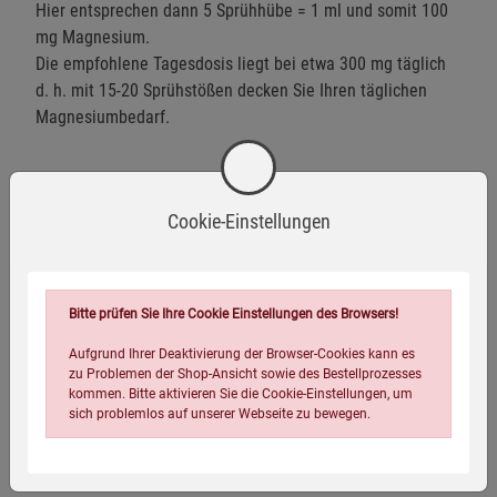
Hier entsprechen dann 5 Sprühhübe = 1 ml und somit 100
mg Magnesium.
Die empfohlene Tagesdosis liegt bei etwa 300 mg täglich
d. h. mit 15-20 Sprühstößen decken Sie Ihren täglichen
Magnesiumbedarf.
Herstellerinformationen
Cookie-Einstellungen
Bitte prüfen Sie Ihre Cookie Einstellungen des Browsers!
Vegan
Aufgrund Ihrer Deaktivierung der Browser-Cookies kann es
zu Problemen der Shop-Ansicht sowie des Bestellprozesses
kommen. Bitte aktivieren Sie die Cookie-Einstellungen, um
sich problemlos auf unserer Webseite zu bewegen.
Eigenschaften
Verlag / Herausgeber:
Kopp Verlag