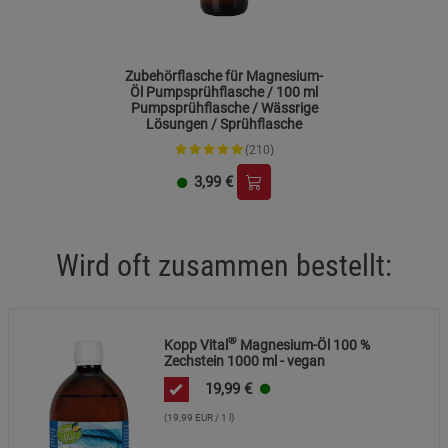
Statistik Cookies (2)
Statistik Cookies
Beschreibung Statistik Cookies
Zubehörflasche für Magnesium-
Cookie-Informationen
anzeigen
Öl Pumpsprühflasche / 100 ml
Pumpsprühflasche / Wässrige
Lösungen / Sprühflasche
Marketing Cookies (3)
Marketing Cookies
(210)
Beschreibung Marketing Cookies
3,99
€
Cookie-Informationen
anzeigen
Datenschutzerklärung
Impressum
Wird oft zusammen bestellt:
®
Kopp Vital
Magnesium-Öl 100 %
Zechstein 1000 ml - vegan
19,99
€
(19,99 EUR / 1 l)