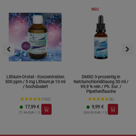
NEU
Lithium-Orotat - Konzentration
DMSO 3-prozentig in
500 ppm / 5 mg Lithium je 10 ml
Natriumchloridlösung 30 ml /
/ hochdosiert
99,9 % rein / Ph. Eur. /
Pipettenflasche
(102)
(6)
17,99
€
9,99
€
(71,96 EUR / 1 l)
(333,00 EUR / 1 l)