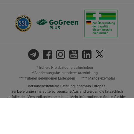
* frühere Preisbindung aufgehoben
**Sonderausgabe in anderer Ausstattung
*** früherer gebundener Ladenpreis
**** Mängelexemplar
Versandkostenfreie Lieferung innerhalb Europas.
Bei Lieferungen ins außereuropäische Ausland werden die tatsächlich
anfallenden Versandkosten berechnet. Mehr Informationen finden Sie
hier
.
Preisangaben inkl. gesetzl. MwSt. und ggf. zzgl.
Versandkosten.