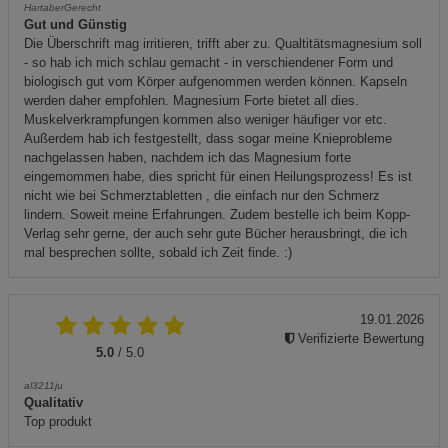
HartaberGerecht
Gut und Günstig
Die Überschrift mag irritieren, trifft aber zu. Qualtitätsmagnesium soll
- so hab ich mich schlau gemacht - in verschiendener Form und
biologisch gut vom Körper aufgenommen werden können. Kapseln
werden daher empfohlen. Magnesium Forte bietet all dies.
Muskelverkrampfungen kommen also weniger häufiger vor etc.
Außerdem hab ich festgestellt, dass sogar meine Knieprobleme
nachgelassen haben, nachdem ich das Magnesium forte
eingemommen habe, dies spricht für einen Heilungsprozess! Es ist
nicht wie bei Schmerztabletten , die einfach nur den Schmerz
lindern. Soweit meine Erfahrungen. Zudem bestelle ich beim Kopp-
Verlag sehr gerne, der auch sehr gute Bücher herausbringt, die ich
mal besprechen sollte, sobald ich Zeit finde. :)
19.01.2026
Verifizierte Bewertung
5.0
/ 5.0
al3211ju
Qualitativ
Top produkt