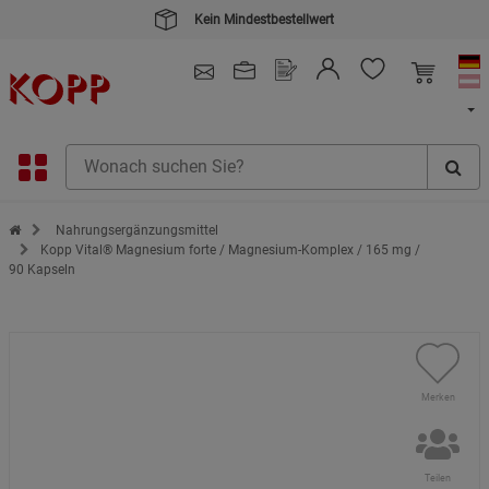
Kein Mindestbestellwert
4.91
/ 5.0 - SEHR GUT
(148.391)
Zur Startseite des Kopp Verlag Online-Shop
Nahrungsergänzungsmittel
Kopp Vital® Magnesium forte / Magnesium-Komplex / 165 mg /
90 Kapseln
Merken
Teilen