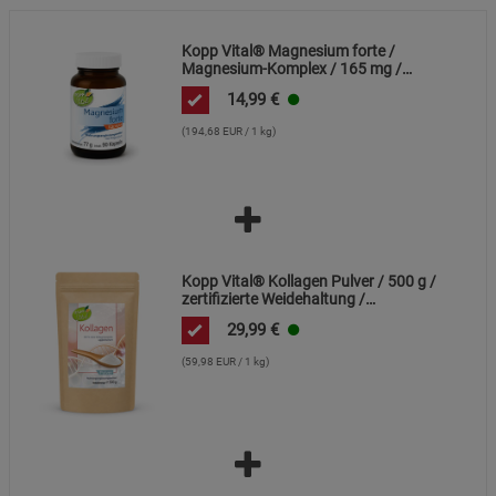
Kopp Vital® Magnesium forte /
Magnesium-Komplex / 165 mg /
90 Kapseln
14,99
€
(194,68 EUR / 1 kg)
Kopp Vital® Kollagen Pulver / 500 g /
zertifizierte Weidehaltung /
Kollagenhydrolysat / Kollagenpeptid /
29,99
€
91% Eiweiß
(59,98 EUR / 1 kg)