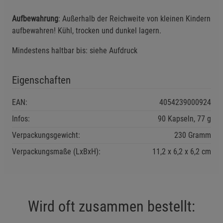
Funktionale Cookies (1)
Funktionale Cooki
Aufbewahrung
: Außerhalb der Reichweite von kleinen Kindern
Beschreibung Funktionale Cookies
aufbewahren! Kühl, trocken und dunkel lagern.
Cookie-Informationen
anzeigen
Mindestens haltbar bis: siehe Aufdruck
Statistik Cookies (2)
Statistik Cookies
Eigenschaften
Beschreibung Statistik Cookies
Cookie-Informationen
anzeigen
EAN:
4054239000924
Infos:
90 Kapseln, 77 g
Marketing Cookies (3)
Marketing Cookies
Verpackungsgewicht:
230 Gramm
Beschreibung Marketing Cookies
Verpackungsmaße (LxBxH):
11,2
6,2
6,2
cm
Cookie-Informationen
anzeigen
Datenschutzerklärung
Impressum
Wird oft zusammen bestellt: