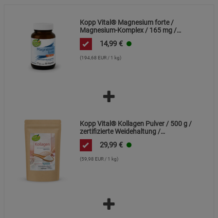
Kopp Vital® Magnesium forte /
Magnesium-Komplex / 165 mg /
90 Kapseln
14,99
€
(194,68 EUR / 1 kg)
Kopp Vital® Kollagen Pulver / 500 g /
zertifizierte Weidehaltung /
Kollagenhydrolysat / Kollagenpeptid /
29,99
€
91% Eiweiß
(59,98 EUR / 1 kg)