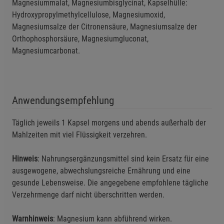
Magnesiummalat, Magnesiumbisglycinat, Kapselhülle:
Hydroxypropylmethylcellulose, Magnesiumoxid,
Magnesiumsalze der Citronensäure, Magnesiumsalze der
Orthophosphorsäure, Magnesiumgluconat,
Einstellungen speichern für die Gruppe
Einstellungen speichern für die Gruppe
Magnesiumcarbonat.
Einstellungen speichern für die Gruppe
Zurück
Einwilligung nicht erteilen
Anwendungsempfehlung
Notwendige Cookies (5)
Beschreibung Notwendige Cookies
Täglich jeweils 1 Kapsel morgens und abends außerhalb der
Cookie-Informationen
anzeigen
Mahlzeiten mit viel Flüssigkeit verzehren.
Hinweis
: Nahrungsergänzungsmittel sind kein Ersatz für eine
Funktionale Cookies (1)
Funktionale Cooki
ausgewogene, abwechslungsreiche Ernährung und eine
Beschreibung Funktionale Cookies
gesunde Lebensweise. Die angegebene empfohlene tägliche
Cookie-Informationen
anzeigen
Verzehrmenge darf nicht überschritten werden.
Warnhinweis
: Magnesium kann abführend wirken.
Statistik Cookies