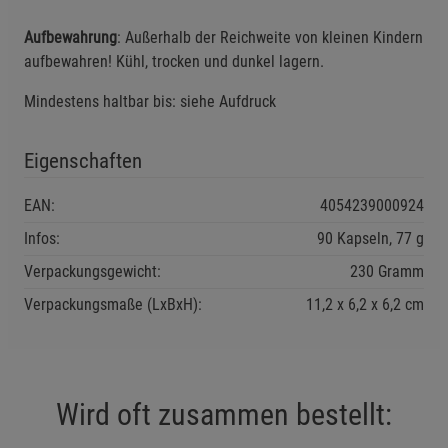
Statistik Cookies (2)
Beschreibung Statistik Cookies
Aufbewahrung
: Außerhalb der Reichweite von kleinen Kindern
aufbewahren! Kühl, trocken und dunkel lagern.
Cookie-Informationen
anzeigen
Mindestens haltbar bis: siehe Aufdruck
Marketing Cookies (3)
Marketing Cookies
Beschreibung Marketing Cookies
Eigenschaften
Cookie-Informationen
anzeigen
EAN:
4054239000924
Datenschutzerklärung
Impressum
Infos:
90 Kapseln, 77 g
Verpackungsgewicht:
230 Gramm
Verpackungsmaße (LxBxH):
11,2
6,2
6,2
cm
Wird oft zusammen bestellt: