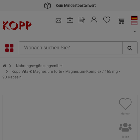
Kein Mindestbestellwert
4.91
/ 5.0 - SEHR GUT
(148.391)
Zur Startseite des Kopp Verlag Online-Shop
Nahrungsergänzungsmittel
Kopp Vital® Magnesium forte / Magnesium-Komplex / 165 mg /
90 Kapseln
Merken
Teilen