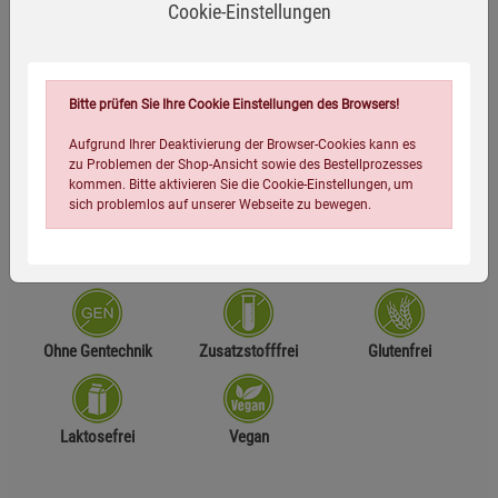
Produktart
: Nahrungsergänzungsmittel
Cookie-Einstellungen
Hergestellt in Deutschland
Bitte prüfen Sie Ihre Cookie Einstellungen des Browsers!
Zusammensetzung
Aufgrund Ihrer Deaktivierung der Browser-Cookies kann es
zu Problemen der Shop-Ansicht sowie des Bestellprozesses
kommen. Bitte aktivieren Sie die Cookie-Einstellungen, um
Herstellerinformationen
sich problemlos auf unserer Webseite zu bewegen.
Ohne Gentechnik
Zusatzstofffrei
Glutenfrei
Einstellungen speichern für die Gruppe
Einstellungen speichern für die Gruppe
Laktosefrei
Vegan
Einstellungen speichern für die Gruppe
Zurück
Einwilligung nicht erteilen