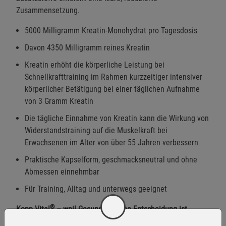
Zusammensetzung.
5000 Milligramm Kreatin-Monohydrat pro Tagesdosis
Davon 4350 Milligramm reines Kreatin
Kreatin erhöht die körperliche Leistung bei
Schnellkrafttraining im Rahmen kurzzeitiger intensiver
körperlicher Betätigung bei einer täglichen Aufnahme
von 3 Gramm Kreatin
Die tägliche Einnahme von Kreatin kann die Wirkung von
Widerstandstraining auf die Muskelkraft bei
Erwachsenen im Alter von über 55 Jahren verbessern
Praktische Kapselform, geschmacksneutral und ohne
Abmessen einnehmbar
Für Training, Alltag und unterwegs geeignet
®
Kopp Vital
– weil Gesundheit eine Entscheidung ist.