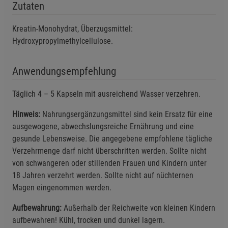
Zutaten
Notwendige Cookies (5)
Kreatin-Monohydrat, Überzugsmittel:
Beschreibung Notwendige Cookies
Hydroxypropylmethylcellulose.
Cookie-Informationen
anzeigen
Anwendungsempfehlung
Funktionale Cookies (1)
Funktionale Cooki
Täglich 4 – 5 Kapseln mit ausreichend Wasser verzehren.
Beschreibung Funktionale Cookies
Cookie-Informationen
anzeigen
Hinweis:
Nahrungsergänzungsmittel sind kein Ersatz für eine
ausgewogene, abwechslungsreiche Ernährung und eine
gesunde Lebensweise. Die angegebene empfohlene tägliche
Statistik Cookies (2)
Statistik Cookies
Verzehrmenge darf nicht überschritten werden. Sollte nicht
Beschreibung Statistik Cookies
von schwangeren oder stillenden Frauen und Kindern unter
Cookie-Informationen
anzeigen
18 Jahren verzehrt werden. Sollte nicht auf nüchternen
Magen eingenommen werden.
Marketing Cookies (3)
Marketing Cookies
Aufbewahrung:
Außerhalb der Reichweite von kleinen Kindern
Beschreibung Marketing Cookies
aufbewahren! Kühl, trocken und dunkel lagern.