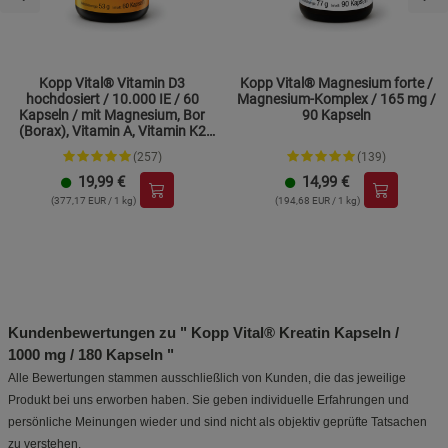
Kopp Vital® Vitamin D3
Kopp Vital® Magnesium forte /
hochdosiert / 10.000 IE / 60
Magnesium-Komplex / 165 mg /
Kapseln / mit Magnesium, Bor
90 Kapseln
(Borax), Vitamin A, Vitamin K2
und Zink
(257)
(139)
19,99
€
14,99
€
(377,17 EUR / 1 kg)
(194,68 EUR / 1 kg)
Kundenbewertungen zu " Kopp Vital® Kreatin Kapseln /
1000 mg / 180 Kapseln "
Alle Bewertungen stammen ausschließlich von Kunden, die das jeweilige
Produkt bei uns erworben haben. Sie geben individuelle Erfahrungen und
persönliche Meinungen wieder und sind nicht als objektiv geprüfte Tatsachen
zu verstehen.