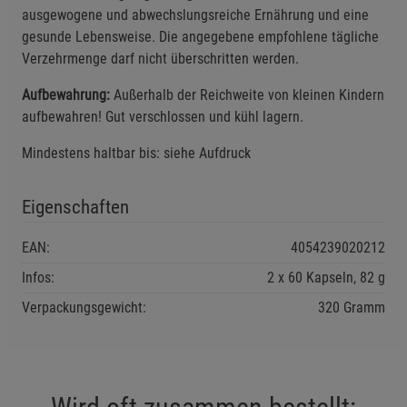
ausgewogene und abwechslungsreiche Ernährung und eine
Einstellungen speichern für die Gruppe
Einstellungen speichern für die Gruppe
gesunde Lebensweise. Die angegebene empfohlene tägliche
Verzehrmenge darf nicht überschritten werden.
Einstellungen speichern für die Gruppe
Zurück
Einwilligung nicht erteilen
Aufbewahrung:
Außerhalb der Reichweite von kleinen Kindern
aufbewahren! Gut verschlossen und kühl lagern.
Notwendige Cookies (5)
Beschreibung Notwendige Cookies
Mindestens haltbar bis: siehe Aufdruck
Cookie-Informationen
anzeigen
Eigenschaften
Funktionale Cookies (1)
Funktionale Cooki
EAN:
4054239020212
Beschreibung Funktionale Cookies
Infos:
2 x 60 Kapseln, 82 g
Cookie-Informationen
anzeigen
Verpackungsgewicht:
320 Gramm
Statistik Cookies (2)
Statistik Cookies
Beschreibung Statistik Cookies
Cookie-Informationen
anzeigen