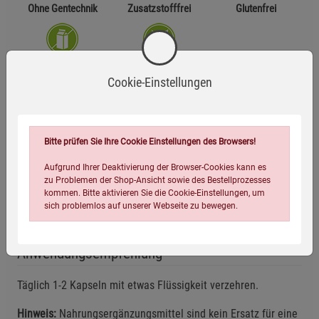
Ohne Gentechnik
Zusatzstofffrei
Glutenfrei
Laktosefrei
Vegan
Cookie-Einstellungen
Zutaten
L-Methionin, Weizenkeim-Extrakt mit hohem Spermidingehalt,
Bitte prüfen Sie Ihre Cookie Einstellungen des Browsers!
Hirse-Extrakt, Überzugsmittel Hydroxypropylmethylcellulose,
Aufgrund Ihrer Deaktivierung der Browser-Cookies kann es
Keratinpeptide, Ascorbinsäure, Zinkcitrat, Selenhefe, Calcium-
zu Problemen der Shop-Ansicht sowie des Bestellprozesses
D-Pantothenat, Nicotinamid, L-Cystein, Kupfergluconat,
kommen. Bitte aktivieren Sie die Cookie-Einstellungen, um
sich problemlos auf unserer Webseite zu bewegen.
Pyridoxinhydrochlorid, Folsäure, D-Biotin.
Anwendungsempfehlung
Täglich 1-2 Kapseln mit etwas Flüssigkeit verzehren.
Hinweis:
Nahrungsergänzungsmittel sind kein Ersatz für eine