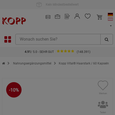
4.91
/ 5.0 - SEHR GUT
(148.391)
Zur Startseite des Kopp Verlag Online-Shop
Nahrungsergänzungsmittel
Kopp Vital® Haarstark / 60 Kapseln
-10%
Merken
Teilen