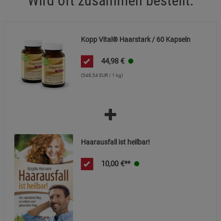
Wird oft zusammen bestellt:
Marketing Cookies (3)
Marketing Cookies
Kopp Vital® Haarstark / 60 Kapseln
Beschreibung Marketing Cookies
Cookie-Informationen
anzeigen
44,98
€
(548,54 EUR / 1 kg)
Datenschutzerklärung
Impressum
Haarausfall ist heilbar!
10,00
€**