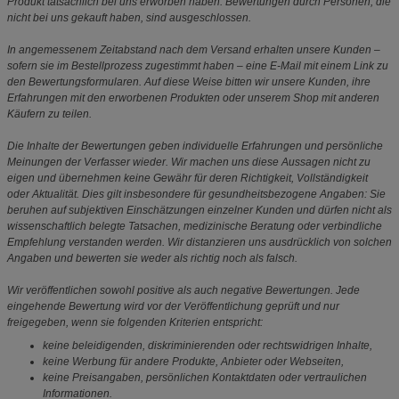
Produkt tatsächlich bei uns erworben haben. Bewertungen durch Personen, die
nicht bei uns gekauft haben, sind ausgeschlossen.
In angemessenem Zeitabstand nach dem Versand erhalten unsere Kunden –
sofern sie im Bestellprozess zugestimmt haben – eine E-Mail mit einem Link zu
den Bewertungsformularen. Auf diese Weise bitten wir unsere Kunden, ihre
Erfahrungen mit den erworbenen Produkten oder unserem Shop mit anderen
Käufern zu teilen.
Die Inhalte der Bewertungen geben individuelle Erfahrungen und persönliche
Meinungen der Verfasser wieder. Wir machen uns diese Aussagen nicht zu
eigen und übernehmen keine Gewähr für deren Richtigkeit, Vollständigkeit
oder Aktualität. Dies gilt insbesondere für gesundheitsbezogene Angaben: Sie
beruhen auf subjektiven Einschätzungen einzelner Kunden und dürfen nicht als
wissenschaftlich belegte Tatsachen, medizinische Beratung oder verbindliche
Empfehlung verstanden werden. Wir distanzieren uns ausdrücklich von solchen
Angaben und bewerten sie weder als richtig noch als falsch.
Wir veröffentlichen sowohl positive als auch negative Bewertungen. Jede
eingehende Bewertung wird vor der Veröffentlichung geprüft und nur
freigegeben, wenn sie folgenden Kriterien entspricht:
keine beleidigenden, diskriminierenden oder rechtswidrigen Inhalte,
keine Werbung für andere Produkte, Anbieter oder Webseiten,
keine Preisangaben, persönlichen Kontaktdaten oder vertraulichen
Informationen.