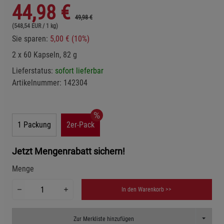
44,98
€
49,98 €
(548,54 EUR / 1 kg)
Sie sparen:
5,00 € (10%)
2 x 60 Kapseln, 82 g
Lieferstatus:
sofort lieferbar
Artikelnummer:
142304
1 Packung
2er-Pack
Jetzt Mengenrabatt sichern!
Menge
In den Warenkorb >>
Toggle D
Zur Merkliste hinzufügen