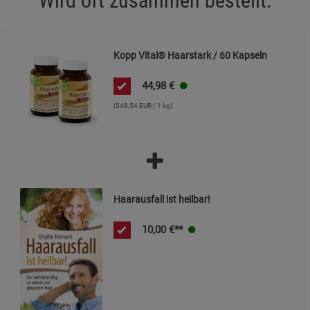
Wird oft zusammen bestellt:
Marketing Cookies (3)
Marketing Cookies
Beschreibung Marketing Cookies
Kopp Vital® Haarstark / 60 Kapseln
Cookie-Informationen
anzeigen
44,98
€
Datenschutzerklärung
Impressum
(548,54 EUR / 1 kg)
Haarausfall ist heilbar!
10,00
€**