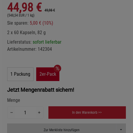
44,98
€
49,98 €
(548,54 EUR / 1 kg)
Sie sparen:
5,00 € (10%)
2 x 60 Kapseln, 82 g
Lieferstatus:
sofort lieferbar
Artikelnummer:
142304
1 Packung
2er-Pack
Jetzt Mengenrabatt sichern!
Menge
In den Warenkorb >>
Toggle D
Zur Merkliste hinzufügen