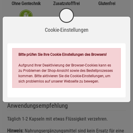
Ohne Gentechnik
Zusatzstofffrei
Glutenfrei
Laktosefrei
Vegan
Cookie-Einstellungen
Zutaten
Bitte prüfen Sie Ihre Cookie Einstellungen des Browsers!
L-Methionin, Weizenkeim-Extrakt mit hohem Spermidingehalt,
Aufgrund Ihrer Deaktivierung der Browser-Cookies kann es
Hirse-Extrakt, Überzugsmittel Hydroxypropylmethylcellulose,
zu Problemen der Shop-Ansicht sowie des Bestellprozesses
Keratinpeptide, Ascorbinsäure, Zinkcitrat, Selenhefe, Calcium-
kommen. Bitte aktivieren Sie die Cookie-Einstellungen, um
D-Pantothenat, Nicotinamid, L-Cystein, Kupfergluconat,
sich problemlos auf unserer Webseite zu bewegen.
Pyridoxinhydrochlorid, Folsäure, D-Biotin.
Anwendungsempfehlung
Täglich 1-2 Kapseln mit etwas Flüssigkeit verzehren.
Hinweis:
Nahrungsergänzungsmittel sind kein Ersatz für eine