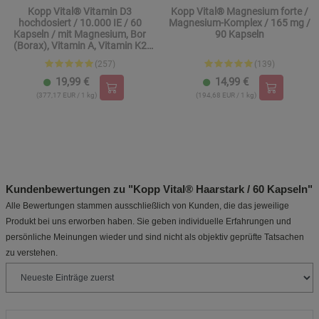
Kopp Vital® Vitamin D3
Kopp Vital® Magnesium forte /
hochdosiert / 10.000 IE / 60
Magnesium-Komplex / 165 mg /
Kapseln / mit Magnesium, Bor
90 Kapseln
(Borax), Vitamin A, Vitamin K2
und Zink
(257)
(139)
19,99
€
14,99
€
(377,17 EUR / 1 kg)
(194,68 EUR / 1 kg)
Kundenbewertungen zu "Kopp Vital® Haarstark / 60 Kapseln"
Alle Bewertungen stammen ausschließlich von Kunden, die das jeweilige
Produkt bei uns erworben haben. Sie geben individuelle Erfahrungen und
persönliche Meinungen wieder und sind nicht als objektiv geprüfte Tatsachen
zu verstehen.