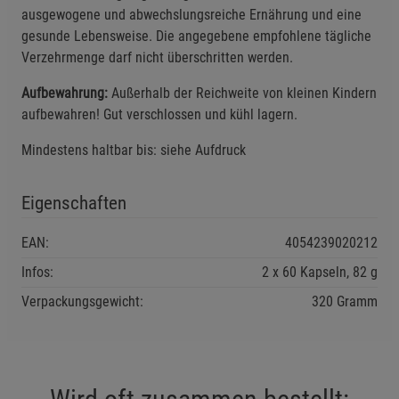
Einstellungen speichern für die Gruppe
Einstellungen speichern für die Gruppe
ausgewogene und abwechslungsreiche Ernährung und eine
gesunde Lebensweise. Die angegebene empfohlene tägliche
Einstellungen speichern für die Gruppe
Zurück
Einwilligung nicht erteilen
Verzehrmenge darf nicht überschritten werden.
Aufbewahrung:
Außerhalb der Reichweite von kleinen Kindern
Notwendige Cookies (5)
aufbewahren! Gut verschlossen und kühl lagern.
Beschreibung Notwendige Cookies
Mindestens haltbar bis: siehe Aufdruck
Cookie-Informationen
anzeigen
Eigenschaften
Funktionale Cookies (1)
Funktionale Cooki
EAN:
4054239020212
Beschreibung Funktionale Cookies
Infos:
2 x 60 Kapseln, 82 g
Cookie-Informationen
anzeigen
Verpackungsgewicht:
320 Gramm
Statistik Cookies (2)
Statistik Cookies
Beschreibung Statistik Cookies
Cookie-Informationen
anzeigen