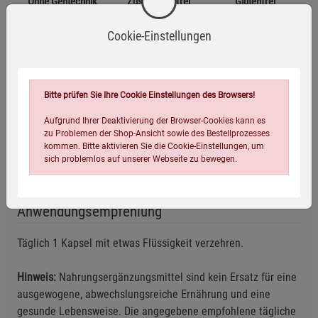
Ohne Gentechnik
Zusatzstofffrei
Glutenfrei
Cookie-Einstellungen
Laktosefrei
Vegan
Bitte prüfen Sie Ihre Cookie Einstellungen des Browsers!
Zutaten
Aufgrund Ihrer Deaktivierung der Browser-Cookies kann es
78,95 % Griffonia-Simplicifolia-Pulver, Füllstoff Akazienfaser
zu Problemen der Shop-Ansicht sowie des Bestellprozesses
kommen. Bitte aktivieren Sie die Cookie-Einstellungen, um
(Gummiarabikum), Kapselhülle:
sich problemlos auf unserer Webseite zu bewegen.
Hydroxypropylmethylcellulose.
Anwendungsempfehlung
Täglich 1 Kapsel mit etwas Flüssigkeit verzehren.
Hinweis:
Nahrungsergänzungsmittel sind kein Ersatz für eine
Einstellungen speichern für die Gruppe
Einstellungen speichern für die Gruppe
ausgewogene, abwechslungsreiche Ernährung und eine
gesunde Lebensweise. Die angegebene empfohlene tägliche