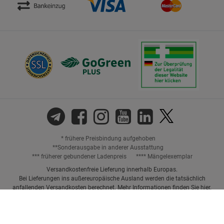
* frühere Preisbindung aufgehoben
**Sonderausgabe in anderer Ausstattung
*** früherer gebundener Ladenpreis
**** Mängelexemplar
Versandkostenfreie Lieferung innerhalb Europas.
Bei Lieferungen ins außereuropäische Ausland werden die tatsächlich
anfallenden Versandkosten berechnet. Mehr Informationen finden Sie
hier
.
Preisangaben inkl. gesetzl. MwSt. und ggf. zzgl.
Versandkosten.