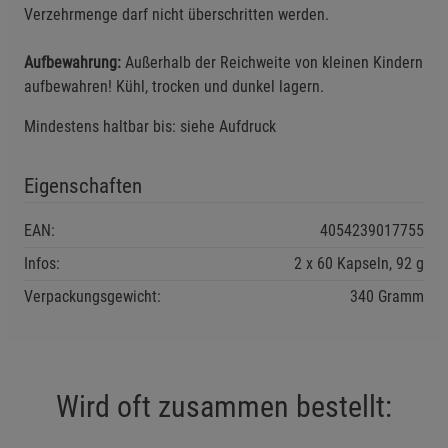
Einstellungen speichern für die Gruppe
Zurück
Einwilligung nicht erteilen
Verzehrmenge darf nicht überschritten werden.
Aufbewahrung:
Außerhalb der Reichweite von kleinen Kindern
Notwendige Cookies (5)
aufbewahren! Kühl, trocken und dunkel lagern.
Beschreibung Notwendige Cookies
Mindestens haltbar bis: siehe Aufdruck
Cookie-Informationen
anzeigen
Eigenschaften
Funktionale Cookies (1)
Funktionale Cooki
Beschreibung Funktionale Cookies
EAN:
4054239017755
Cookie-Informationen
anzeigen
Infos:
2 x 60 Kapseln, 92 g
Verpackungsgewicht:
340 Gramm
Statistik Cookies (2)
Statistik Cookies
Beschreibung Statistik Cookies
Cookie-Informationen
anzeigen
Wird oft zusammen bestellt:
Marketing Cookies (3)
Marketing Cookies