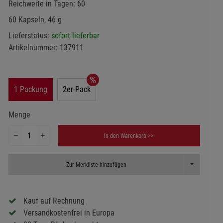
Reichweite in Tagen: 60
60 Kapseln, 46 g
Lieferstatus:
sofort lieferbar
Artikelnummer:
137911
1 Packung
2er-Pack
Menge
In den Warenkorb >>
Toggle Dropd
Zur Merkliste hinzufügen
Kauf auf Rechnung
Versandkostenfrei in Europa