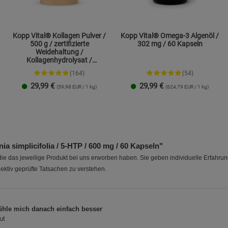
Kopp Vital® Kollagen Pulver /
Kopp Vital® Omega-3 Algenöl /
500 g / zertifizierte
302 mg / 60 Kapseln
Weidehaltung /
Kollagenhydrolysat /
Kollagenpeptid / 91% Eiweiß
(164)
(54)
29,99
€
29,99
€
(59,98 EUR / 1 kg)
(624,79 EUR / 1 kg)
1 Packung
2er-Pack
 simplicifolia / 5‑HTP / 600 mg / 60 Kapseln"
e das jeweilige Produkt bei uns erworben haben. Sie geben individuelle Erfahru
ektiv geprüfte Tatsachen zu verstehen.
fühle mich danach einfach besser
ut