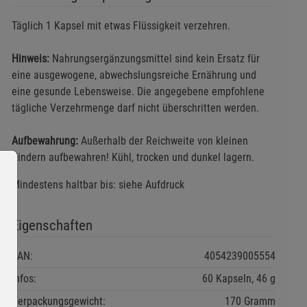
Täglich 1 Kapsel mit etwas Flüssigkeit verzehren.
Hinweis:
Nahrungsergänzungsmittel sind kein Ersatz für
eine ausgewogene, abwechslungsreiche Ernährung und
eine gesunde Lebensweise. Die angegebene empfohlene
tägliche Verzehrmenge darf nicht überschritten werden.
Aufbewahrung:
Außerhalb der Reichweite von kleinen
Kindern aufbewahren! Kühl, trocken und dunkel lagern.
Mindestens haltbar bis: siehe Aufdruck
Eigenschaften
EAN:
4054239005554
Infos:
60 Kapseln, 46 g
Verpackungsgewicht:
170 Gramm