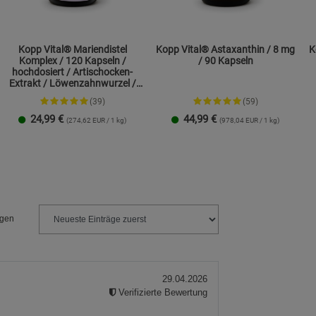
Kopp Vital® Mariendistel
Kopp Vital® Astaxanthin / 8 mg
K
Komplex / 120 Kapseln /
/ 90 Kapseln
hochdosiert / Artischocken-
Extrakt / Löwenzahnwurzel /
Cholin
(39)
(59)
24,99
€
44,99
€
(274,62 EUR / 1 kg)
(978,04 EUR / 1 kg)
1 Packung
2er-Pack
1 Packung
2er-Pack
ngen
29.04.2026
Verifizierte Bewertung