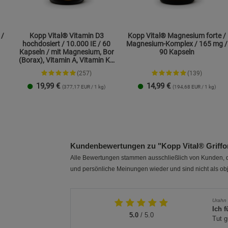
 /
Kopp Vital® Vitamin D3
Kopp Vital® Magnesium forte /
hochdosiert / 10.000 IE / 60
Magnesium-Komplex / 165 mg /
Kapseln / mit Magnesium, Bor
90 Kapseln
(Borax), Vitamin A, Vitamin K2
und Zink
(257)
(139)
19,99
€
14,99
€
(377,17 EUR / 1 kg)
(194,68 EUR / 1 kg)
1 Packung
2er-Pack
1 Packung
2er-Pack
Kundenbewertungen zu "Kopp Vital® Griffonia
Alle Bewertungen stammen ausschließlich von Kunden, di
und persönliche Meinungen wieder und sind nicht als obj
Urahn
Ich 
5.0
/ 5.0
Tut g