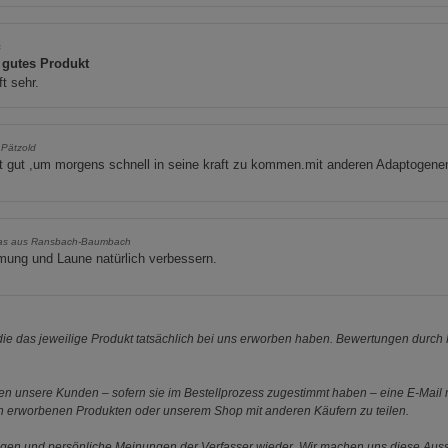
s
 gutes Produkt
ft sehr.
 Pätzold
t gut ,um morgens schnell in seine kraft zu kommen.mit anderen Adaptogene
as aus Ransbach-Baumbach
mung und Laune natürlich verbessern.
e das jeweilige Produkt tatsächlich bei uns erworben haben. Bewertungen durch P
 unsere Kunden – sofern sie im Bestellprozess zugestimmt haben – eine E-Mail m
en erworbenen Produkten oder unserem Shop mit anderen Käufern zu teilen.
ungen und persönliche Meinungen der Verfasser wieder. Wir machen uns diese Au