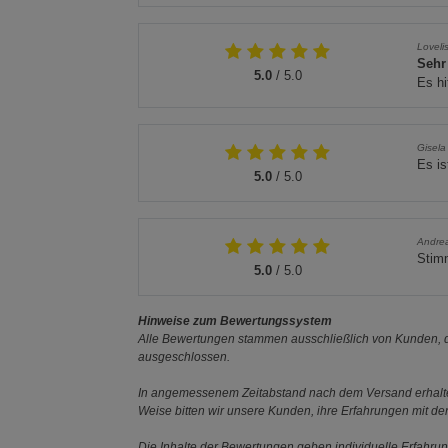
Loveli
Sehr
5.0
/ 5.0
Es hi
Gisela
Es is
5.0
/ 5.0
Andre
Stim
5.0
/ 5.0
Hinweise zum Bewertungssystem
Alle Bewertungen stammen ausschließlich von Kunden, di
ausgeschlossen.
In angemessenem Zeitabstand nach dem Versand erhalten
Weise bitten wir unsere Kunden, ihre Erfahrungen mit d
Die Inhalte der Bewertungen geben individuelle Erfahr