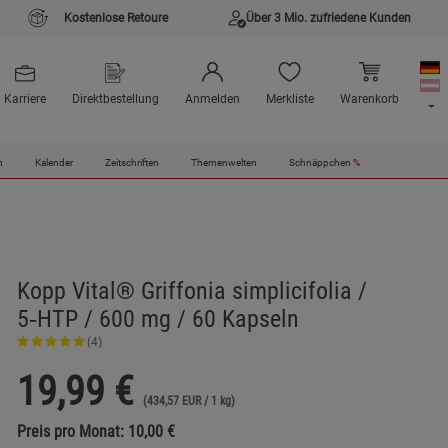
Kostenlose Retoure
Über 3 Mio. zufriedene Kunden
Karriere
Direktbestellung
Anmelden
Merkliste
Warenkorb
n
Kalender
Zeitschriften
Themenwelten
Schnäppchen
%
Kopp Vital® Griffonia simplicifolia /
5‑HTP / 600 mg / 60 Kapseln
(4)
19,99
€
(434,57 EUR / 1 kg)
Preis pro Monat: 10,00 €