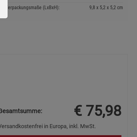
Verpackungsmaße (LxBxH):
9,8
5,2
5,2
cm
ie Gruppe
€
75,98
okies
Gesamtsumme:
Versandkostenfrei in Europa, inkl. MwSt.