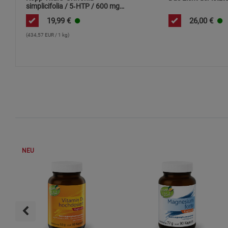
simplicifolia / 5‑HTP / 600 mg /
60 Kapseln
19,99
€
26,00
€
(434,57 EUR / 1 kg)
NEU