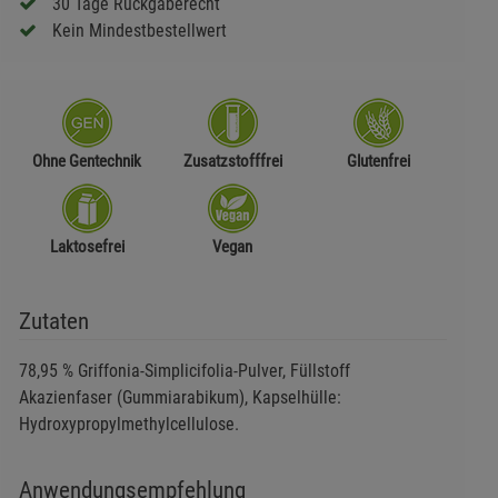
30 Tage Rückgaberecht
Kein Mindestbestellwert
Ohne Gentechnik
Zusatzstofffrei
Glutenfrei
Laktosefrei
Vegan
Zutaten
78,95 % Griffonia-Simplicifolia-Pulver, Füllstoff
Akazienfaser (Gummiarabikum), Kapselhülle:
Hydroxypropylmethylcellulose.
Anwendungsempfehlung