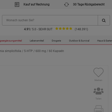
Kauf auf Rechnung
30 Tage Rückgaberecht
4.91
/ 5.0 - SEHR GUT
(148.391)
gsergänzungsmittel
Lebensmittel
Drogerie
Outdoor & Survival
Haus & Garte
nia simplicifolia / 5‑HTP / 600 mg / 60 Kapseln
Merken
Teilen