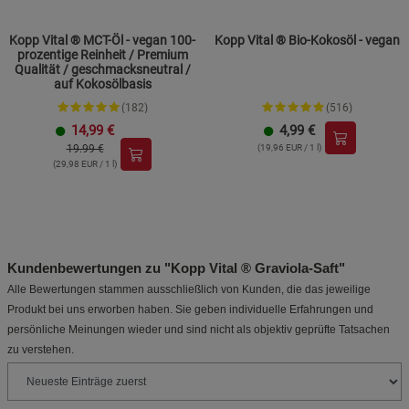
Kopp Vital ® MCT-Öl - vegan 100-
Kopp Vital ® Bio-Kokosöl - vegan
prozentige Reinheit / Premium
Qualität / geschmacksneutral /
auf Kokosölbasis
(182)
(516)
14,99
€
4,99
€
19.99 €
(19,96 EUR / 1 l)
(29,98 EUR / 1 l)
Kundenbewertungen zu "Kopp Vital ® Graviola-Saft"
Alle Bewertungen stammen ausschließlich von Kunden, die das jeweilige
Produkt bei uns erworben haben. Sie geben individuelle Erfahrungen und
persönliche Meinungen wieder und sind nicht als objektiv geprüfte Tatsachen
zu verstehen.