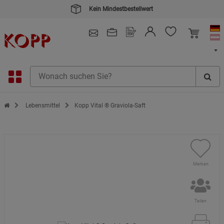
Kein Mindestbestellwert
4.91
/ 5.0 - SEHR GUT
(148.390)
Zur Startseite des Kopp Verlag Online-Shop
Lebensmittel
Kopp Vital ® Graviola-Saft
Merken
Teilen