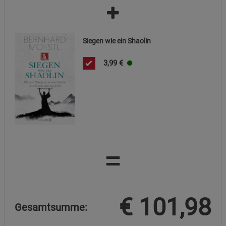
Siegen wie ein Shaolin
3,99
€
=
€
101,98
Gesamtsumme: