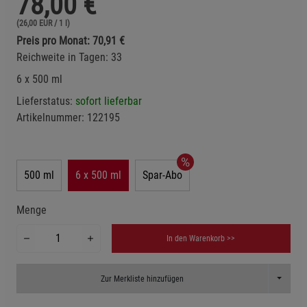
78,00
€
(26,00 EUR / 1 l)
Preis pro Monat: 70,91 €
Reichweite in Tagen: 33
6 x 500 ml
Lieferstatus:
sofort lieferbar
Artikelnummer:
122195
500 ml
6 x 500 ml
Spar-Abo
Menge
In den Warenkorb >>
Toggle D
Zur Merkliste hinzufügen