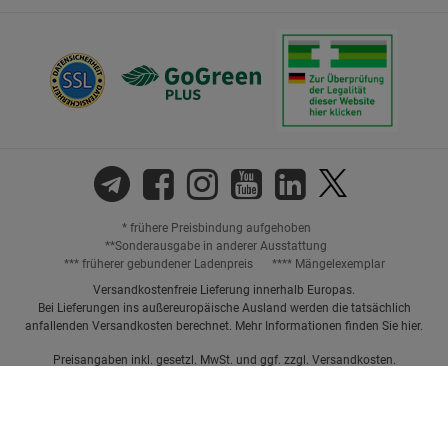
* frühere Preisbindung aufgehoben
**Sonderausgabe in anderer Ausstattung
*** früherer gebundener Ladenpreis
**** Mängelexemplar
Versandkostenfreie Lieferung innerhalb Europas.
Bei Lieferungen ins außereuropäische Ausland werden die tatsächlich
anfallenden Versandkosten berechnet. Mehr Informationen finden Sie
hier
.
Preisangaben inkl. gesetzl. MwSt. und ggf. zzgl.
Versandkosten.