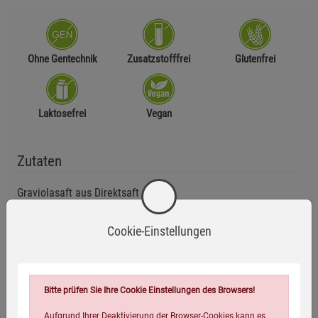
Ohne Gentechnik
Zusatzstofffrei
Glutenfrei
Laktosefrei
Vegan
Zutaten
Graviolasaft aus Direktsaft
Cookie-Einstellungen
Anwendungsempfehlung
Trinken Sie 2–3 Mal täglich jeweils 30 ml Graviola-Saft pur
oder mit Wasser verdünnt – idealerweise vor den Mahlzeiten.
Bitte prüfen Sie Ihre Cookie Einstellungen des Browsers!
Vor Gebrauch gut schütteln.
Aufgrund Ihrer Deaktivierung der Browser-Cookies kann es