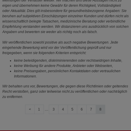
Meinungen der Verfasser wieder. Wir machen uns diese Aussagen nicht zu
eigen und übernehmen keine Gewähr für deren Richtigkeit, Vollständigkeit
oder Aktualität. Dies gilt insbesondere für gesundheitsbezogene Angaben: Sie
beruhen auf subjektiven Einschätzungen einzelner Kunden und dürfen nicht als
wissenschaftlich belegte Tatsachen, medizinische Beratung oder verbindliche
Empfehlung verstanden werden. Wir distanzieren uns ausdrücklich von solchen
Angaben und bewerten sie weder als richtig noch als falsch.
Wir veröffentlichen sowohl positive als auch negative Bewertungen. Jede
eingehende Bewertung wird vor der Veröffentlichung geprüft und nur
freigegeben, wenn sie folgenden Kriterien entspricht:
keine beleidigenden, diskriminierenden oder rechtswidrigen Inhalte,
keine Werbung für andere Produkte, Anbieter oder Webseiten,
keine Preisangaben, persönlichen Kontaktdaten oder vertraulichen
Informationen.
Wir behalten uns vor, Bewertungen, die gegen diese Richtlinien oder geltendes
Recht verstoßen, ganz oder teilweise nicht zu veröffentlichen oder nachträglich
zu entfernen.
<
1
....
3
4
5
6
7
8