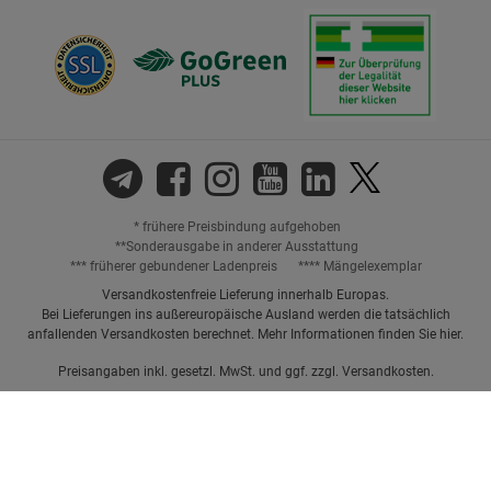
* frühere Preisbindung aufgehoben
**Sonderausgabe in anderer Ausstattung
*** früherer gebundener Ladenpreis
**** Mängelexemplar
Versandkostenfreie Lieferung innerhalb Europas.
Bei Lieferungen ins außereuropäische Ausland werden die tatsächlich
anfallenden Versandkosten berechnet. Mehr Informationen finden Sie
hier
.
Preisangaben inkl. gesetzl. MwSt. und ggf. zzgl.
Versandkosten.