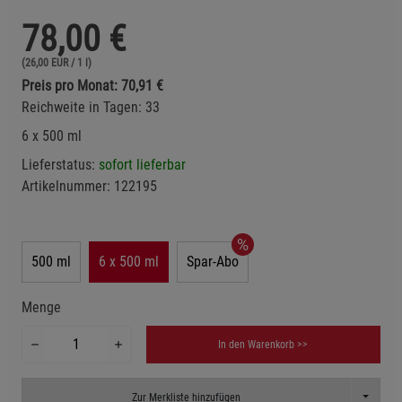
78,00
€
(26,00 EUR / 1 l)
Preis pro Monat: 70,91 €
Reichweite in Tagen: 33
6 x 500 ml
Lieferstatus:
sofort lieferbar
Artikelnummer:
122195
500 ml
6 x 500 ml
Spar-Abo
Menge
In den Warenkorb >>
Toggle D
Zur Merkliste hinzufügen