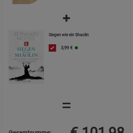
Siegen wie ein Shaolin
3,99
€
=
€
101,98
Gesamtsumme: