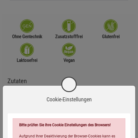
Ohne Gentechnik
Zusatzstofffrei
Glutenfrei
Laktosefrei
Vegan
Zutaten
Graviolasaft aus Direktsaft
Cookie-Einstellungen
Anwendungsempfehlung
Bitte prüfen Sie Ihre Cookie Einstellungen des Browsers!
Trinken Sie 2–3 Mal täglich jeweils 30 ml Graviola-Saft pur
oder mit Wasser verdünnt – idealerweise vor den Mahlzeiten.
Aufgrund Ihrer Deaktivierung der Browser-Cookies kann es