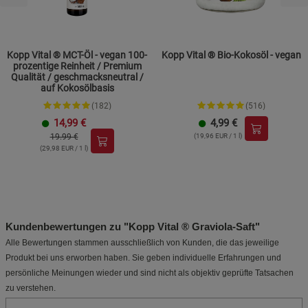
Kopp Vital ® MCT-Öl - vegan 100-
Kopp Vital ® Bio-Kokosöl - vegan
prozentige Reinheit / Premium
Qualität / geschmacksneutral /
auf Kokosölbasis
(182)
(516)
14,99
€
4,99
€
19.99 €
(19,96 EUR / 1 l)
(29,98 EUR / 1 l)
Kundenbewertungen zu "Kopp Vital ® Graviola-Saft"
Alle Bewertungen stammen ausschließlich von Kunden, die das jeweilige
Produkt bei uns erworben haben. Sie geben individuelle Erfahrungen und
persönliche Meinungen wieder und sind nicht als objektiv geprüfte Tatsachen
zu verstehen.