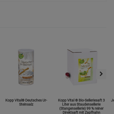
s
ies
Kopp Vital® Deutsches Ur-
Kopp Vital ® Bio-Selleriesaft 3
Jen
Steinsalz
Liter aus Staudensellerie
(Stangensellerie) 99 % reiner
Direktsaft mit Zapfhahn