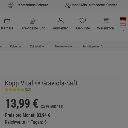
Kostenlose Retoure
Über 3 Mio. zufriedene Kunden
Karriere
Direktbestellung
Anmelden
Merkliste
Warenkorb
n
Kalender
Zeitschriften
Themenwelten
Schnäppchen
%
Kopp Vital ® Graviola-Saft
(32)
13,99
€
(27,98 EUR / 1 l)
Preis pro Monat: 83,94 €
Reichweite in Tagen: 5