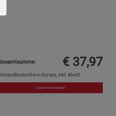
ie Gruppe
€
37,97
Gesamtsumme:
Versandkostenfrei in Europa, inkl. MwSt.
Zusammen bestellen
okies