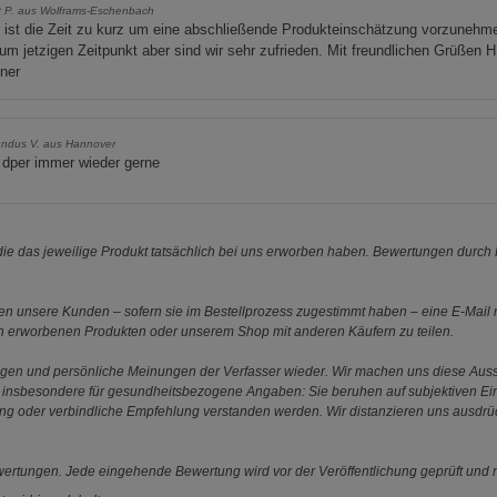
t P. aus Wolframs-Eschenbach
r ist die Zeit zu kurz um eine abschließende Produkteinschätzung vorzunehm
um jetzigen Zeitpunkt aber sind wir sehr zufrieden. Mit freundlichen Grüßen H
ner
ndus V. aus Hannover
 dper immer wieder gerne
e das jeweilige Produkt tatsächlich bei uns erworben haben. Bewertungen durch P
 unsere Kunden – sofern sie im Bestellprozess zugestimmt haben – eine E-Mail m
en erworbenen Produkten oder unserem Shop mit anderen Käufern zu teilen.
ungen und persönliche Meinungen der Verfasser wieder. Wir machen uns diese Au
s gilt insbesondere für gesundheitsbezogene Angaben: Sie beruhen auf subjektiven 
ung oder verbindliche Empfehlung verstanden werden. Wir distanzieren uns ausdr
ewertungen. Jede eingehende Bewertung wird vor der Veröffentlichung geprüft und n