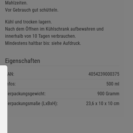
Mahlzeiten.
Vor Gebrauch gut schütteln.
Kühl und trocken lagern.
Nach dem Öffnen im Kühlschrank aufbewahren und
innerhalb von 10 Tagen verbrauchen.
Mindestens haltbar bis: siehe Aufdruck.
Eigenschaften
EAN:
4054239000375
Infos:
500 ml
Verpackungsgewicht:
900 Gramm
Verpackungsmaße (LxBxH):
23,6
10
10
cm