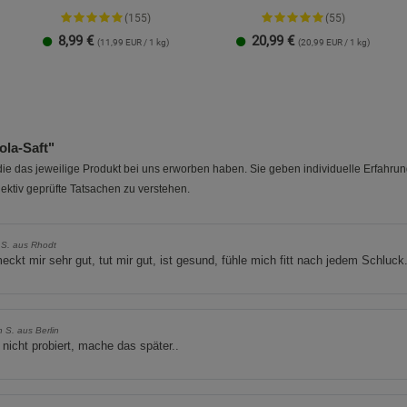
(155)
(55)
8,99
€
20,99
€
(11,99 EUR / 1 kg)
(20,99 EUR / 1 kg)
la-Saft"
e das jeweilige Produkt bei uns erworben haben. Sie geben individuelle Erfahru
ektiv geprüfte Tatsachen zu verstehen.
 S. aus Rhodt
ckt mir sehr gut, tut mir gut, ist gesund, fühle mich fitt nach jedem Schluck
 S. aus Berlin
nicht probiert, mache das später..