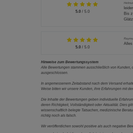
Helmu
leide
5.0
/ 5.0
Bis z
Glätz
Raymu
Alles
5.0
/ 5.0
Hinweise zum Bewertungssystem
Alle Bewertungen stammen ausschließlich von Kunden, di
ausgeschlossen.
In angemessenem Zeitabstand nach dem Versand erhalten
Weise bitten wir unsere Kunden, ihre Erfahrungen mit d
Die Inhalte der Bewertungen geben individuelle Erfahr
deren Richtigkeit, Vollständigkeit oder Aktualität. Die
wissenschaftlich belegte Tatsachen, medizinische Berat
richtig noch als falsch.
Wir veröffentlichen sowohl positive als auch negative B