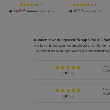
Kokosölbasis
(182)
(516)
14,99
€
4,99
€
19.99 €
(29,98 EUR / 1 l)
(19,96 EUR / 1 l)
250 ml
1 Liter
Kundenbewertungen zu "Kopp Vital ® Gravio
Alle Bewertungen stammen ausschließlich von Kunden, di
und persönliche Meinungen wieder und sind nicht als obj
Ursula
Schme
5.0
/ 5.0
Joseph
Noch 
5.0
/ 5.0