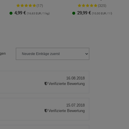
(17)
(325)
4,99
€
29,99
€
(16,63 EUR / 1 kg)
(10,00 EUR / 1 l)
Streudose
Nachfüllbeutel
2er-Set
ngen
16.08.2018
.
Verifizierte Bewertung
15.07.2018
Verifizierte Bewertung