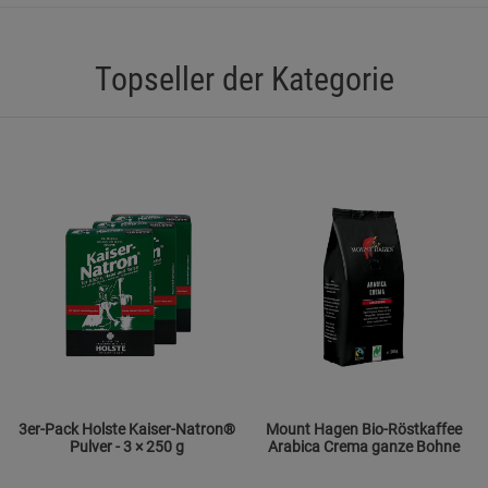
Statistik Cookies (2)
Statistik Cookie
Beschreibung Statistik Cookies
Topseller der Kategorie
Cookie-Informationen
anzeigen
Marketing Cookies (3)
Marketing Cook
Beschreibung Marketing Cookies
Cookie-Informationen
anzeigen
Datenschutzerklärung
Impressum
3er-Pack Holste Kaiser-Natron®
Mount Hagen Bio-Röstkaffee
Pulver - 3 × 250 g
Arabica Crema ganze Bohne