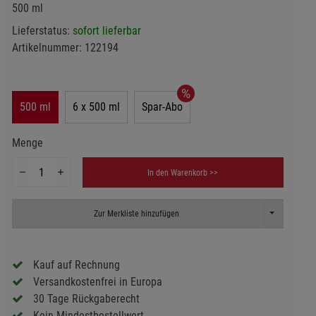
500 ml
Lieferstatus:
sofort lieferbar
Artikelnummer:
122194
500 ml
6 x 500 ml
Spar-Abo
Menge
In den Warenkorb >>
Toggle Dropd
Zur Merkliste hinzufügen
Kauf auf Rechnung
Versandkostenfrei in Europa
30 Tage Rückgaberecht
Kein Mindestbestellwert