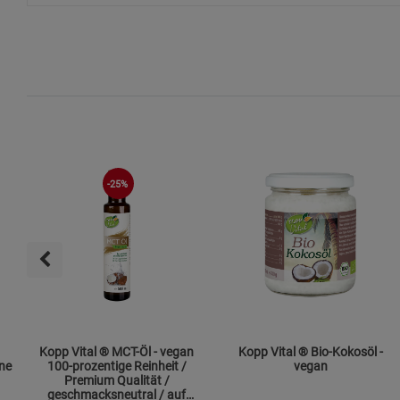
-25%
Kopp Vital ® MCT-Öl - vegan
Kopp Vital ® Bio-Kokosöl -
ne
100-prozentige Reinheit /
vegan
Premium Qualität /
geschmacksneutral / auf