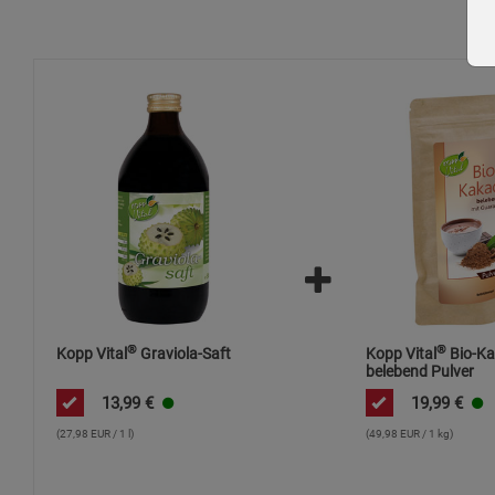
®
®
Kopp Vital
Graviola-Saft
Kopp Vital
Bio-K
belebend Pulver
13,99
€
19,99
€
(27,98 EUR / 1 l)
(49,98 EUR / 1 kg)