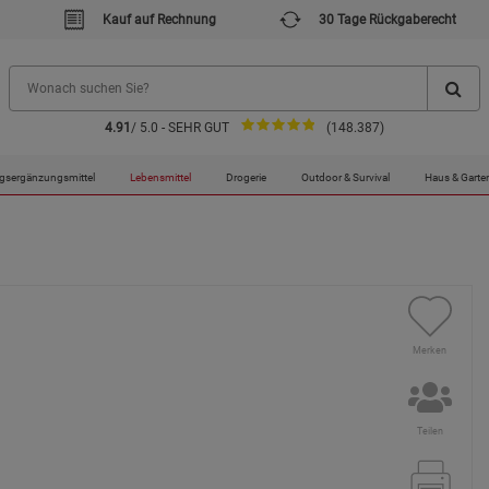
Kauf auf Rechnung
30 Tage Rückgaberecht
4.91
/ 5.0 - SEHR GUT
(148.387)
gsergänzungsmittel
Lebensmittel
Drogerie
Outdoor & Survival
Haus & Garte
Merken
Teilen