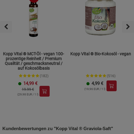
Kopp Vital ® MCT-Öl - vegan 100-
Kopp Vital ® Bio-Kokosöl - vegan
prozentige Reinheit / Premium
Qualität / geschmacksneutral /
auf Kokosölbasis
(182)
(516)
14,99
€
4,99
€
19.99 €
(19,96 EUR / 1 l)
(29,98 EUR / 1 l)
Kundenbewertungen zu "Kopp Vital ® Graviola-Saft"