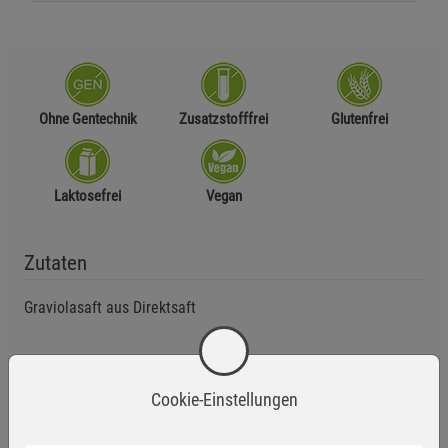
Ohne Gentechnik
Zusatzstofffrei
Glutenfrei
Laktosefrei
Vegan
Zutaten
Graviolasaft aus Direktsaft
Anwendungsempfehlung
Cookie-Einstellungen
Trinken Sie 2–3 Mal täglich jeweils 30 ml Graviola-Saft pur
oder mit Wasser verdünnt – idealerweise vor den Mahlzeiten.