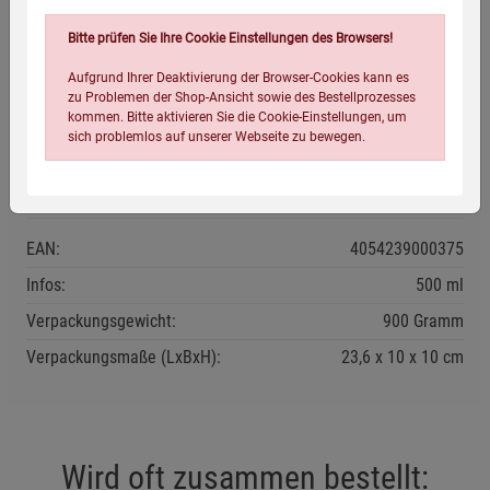
Vor Gebrauch gut schütteln.
Bitte prüfen Sie Ihre Cookie Einstellungen des Browsers!
Kühl und trocken lagern.
Aufgrund Ihrer Deaktivierung der Browser-Cookies kann es
Nach dem Öffnen im Kühlschrank aufbewahren und innerhalb
zu Problemen der Shop-Ansicht sowie des Bestellprozesses
von 10 Tagen verbrauchen.
kommen. Bitte aktivieren Sie die Cookie-Einstellungen, um
Mindestens haltbar bis: siehe Aufdruck.
sich problemlos auf unserer Webseite zu bewegen.
Eigenschaften
EAN:
4054239000375
Infos:
500 ml
Verpackungsgewicht:
900 Gramm
Einstellungen speichern für die Gruppe
Einstellungen speichern für die Gruppe
Verpackungsmaße (LxBxH):
23,6
10
10
cm
Einstellungen speichern für die Gruppe
Zurück
Einwilligung nicht erteilen
Notwendige Cookies (5)
Wird oft zusammen bestellt: