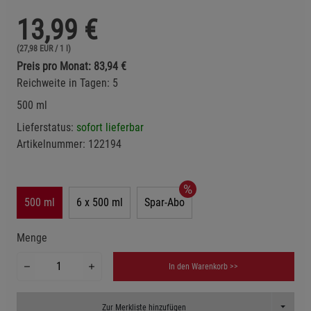
13,99
€
(27,98 EUR / 1 l)
Preis pro Monat: 83,94 €
Reichweite in Tagen: 5
500 ml
Lieferstatus:
sofort lieferbar
Artikelnummer:
122194
500 ml
6 x 500 ml
Spar-Abo
Menge
In den Warenkorb >>
Toggle D
Zur Merkliste hinzufügen