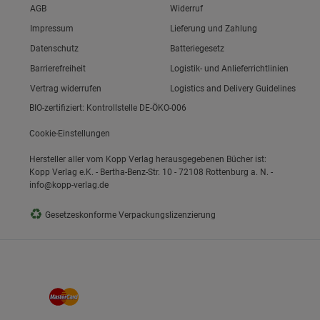
Link zum/zur
AGB
Widerruf
Link zum/zur
Impressum
Lieferung und Zahlung
Link zum/zur
Datenschutz
Batteriegesetz
ie Gruppe
Link zum/zur
Barrierefreiheit
Logistik- und Anlieferrichtlinien
Vertrag widerrufen
Logistics and Delivery Guidelines
BIO-zertifiziert: Kontrollstelle DE-ÖKO-006
Cookie-Einstellungen
Hersteller aller vom Kopp Verlag herausgegebenen Bücher ist:
Kopp Verlag e.K. - Bertha-Benz-Str. 10 - 72108 Rottenburg a. N. -
info@kopp-verlag.de
okies
♻
Gesetzeskonforme Verpackungslizenzierung
s