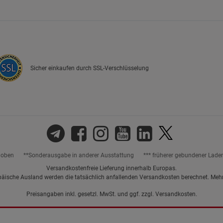
Marketing Cookies (3)
Marketing Cook
Beschreibung Marketing Cookies
Cookie-Informationen
anzeigen
Sicher einkaufen durch SSL-Verschlüsselung
Datenschutzerklärung
Impressum
hoben
**Sonderausgabe in anderer Ausstattung
*** früherer gebundener Lade
Versandkostenfreie Lieferung innerhalb Europas.
päische Ausland werden die tatsächlich anfallenden Versandkosten berechnet. Meh
Preisangaben inkl. gesetzl. MwSt. und ggf. zzgl.
Versandkosten.