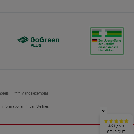
ies
npreis
**** Mängelexemplar
r Informationen finden Sie
hier
.
×
4.91
/ 5.0
SEHR GUT