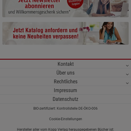
Cookie-Informationen
anzeigen
Funktionale Cookies (1)
Funktionale Cooki
Beschreibung Funktionale Cookies
Cookie-Informationen
anzeigen
Statistik Cookies (2)
Statistik Cookies
Kontakt
Beschreibung Statistik Cookies
Über uns
Cookie-Informationen
anzeigen
Rechtliches
Impressum
Marketing Cookies (3)
Marketing Cookies
Datenschutz
Beschreibung Marketing Cookies
BIO-zertifiziert: Kontrollstelle DE-ÖKO-006
Cookie-Informationen
anzeigen
Cookie-Einstellungen
Datenschutzerklärung
Impressum
Hersteller aller vom Kopp Verlag herausgegebenen Bücher ist: