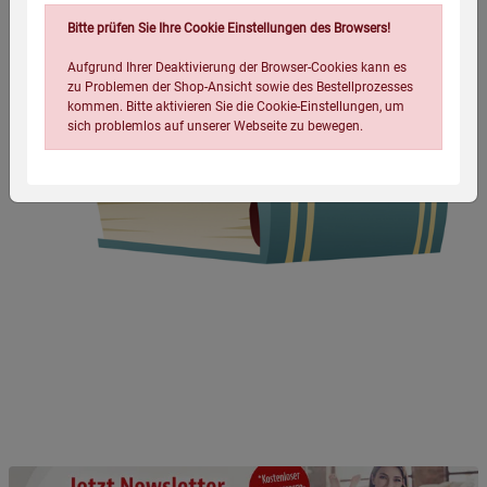
Bitte prüfen Sie Ihre Cookie Einstellungen des Browsers!
Aufgrund Ihrer Deaktivierung der Browser-Cookies kann es
zu Problemen der Shop-Ansicht sowie des Bestellprozesses
kommen. Bitte aktivieren Sie die Cookie-Einstellungen, um
sich problemlos auf unserer Webseite zu bewegen.
Einstellungen speichern für die Gruppe
Einstellungen speichern für die Gruppe
Einstellungen speichern für die Gruppe
Zurück
Einwilligung nicht erteilen
Notwendige Cookies (5)
Beschreibung Notwendige Cookies