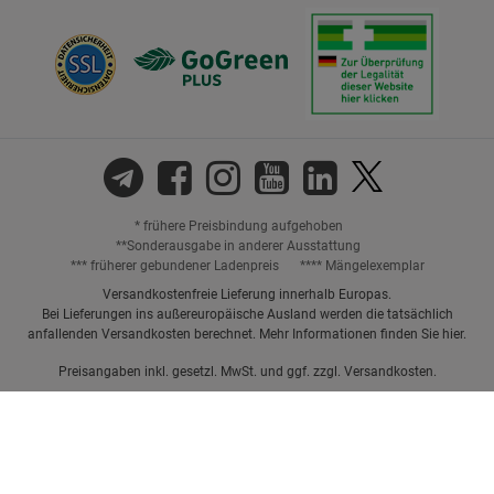
* frühere Preisbindung aufgehoben
**Sonderausgabe in anderer Ausstattung
*** früherer gebundener Ladenpreis
**** Mängelexemplar
Versandkostenfreie Lieferung innerhalb Europas.
Bei Lieferungen ins außereuropäische Ausland werden die tatsächlich
anfallenden Versandkosten berechnet. Mehr Informationen finden Sie
hier
.
Preisangaben inkl. gesetzl. MwSt. und ggf. zzgl.
Versandkosten.