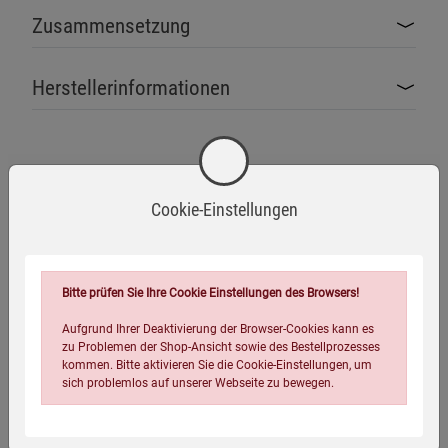
Zusammensetzung
Herstellerinformationen
Cookie-Einstellungen
Glutenfrei
Laktosefrei
Vegan
Zutaten
Bitte prüfen Sie Ihre Cookie Einstellungen des Browsers!
Aufgrund Ihrer Deaktivierung der Browser-Cookies kann es
55,4 % Reduziertes L-Glutathion, Überzugsmittel:
zu Problemen der Shop-Ansicht sowie des Bestellprozesses
Hydroxypropylmethylcellulose (pflanzliche Kapselhülle), L-
kommen. Bitte aktivieren Sie die Cookie-Einstellungen, um
sich problemlos auf unserer Webseite zu bewegen.
Ascorbinsäure, DL-alpha-Tocopherylacetat, Zinkbisglycinat,
Manganbisglycinat, Pteroylmonoglutaminsäure,
Natriumselenit, Cyanocobalamin.