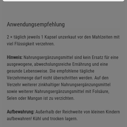
Anwendungsempfehlung
Einstellungen speichern für die Gruppe
Einstellungen speichern für die Gruppe
2 × täglich jeweils 1 Kapsel unzerkaut vor den Mahlzeiten mit
viel Flüssigkeit verzehren.
Einstellungen speichern für die Gruppe
Zurück
Einwilligung nicht erteilen
Hinweis:
Nahrungsergänzungsmittel sind kein Ersatz für eine
ausgewogene, abwechslungsreiche Ernährung und eine
Notwendige Cookies (5)
gesunde Lebensweise. Die empfohlene tägliche
Beschreibung Notwendige Cookies
Verzehrmenge darf nicht überschritten werden. Auf den
Cookie-Informationen
anzeigen
Verzehr weiterer zinkhaltiger Nahrungsergänzungsmittel
sowie weiterer Nahrungsergänzungsmittel mit Folsäure,
Selen oder Mangan ist zu verzichten.
Funktionale Cookies (1)
Funktionale Cooki
Beschreibung Funktionale Cookies
Aufbewahrung:
Außerhalb der Reichweite von kleinen Kindern
Cookie-Informationen
anzeigen
aufbewahren! Kühl und trocken lagern.