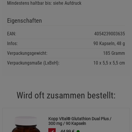
Mindestens haltbar bis: siehe Aufdruck
Statistik Cookies (2)
Statistik Cookies
Beschreibung Statistik Cookies
Eigenschaften
Cookie-Informationen
anzeigen
EAN:
4054239003635
Infos:
90 Kapseln, 48 g
Marketing Cookies (3)
Marketing Cookies
Beschreibung Marketing Cookies
Verpackungsgewicht:
185 Gramm
Verpackungsmaße (LxBxH):
10
5,5
5,5
cm
Cookie-Informationen
anzeigen
Datenschutzerklärung
Impressum
Wird oft zusammen bestellt:
Kopp Vital® Glutathion Dual Plus /
300 mg / 90 Kapseln
44,99
€