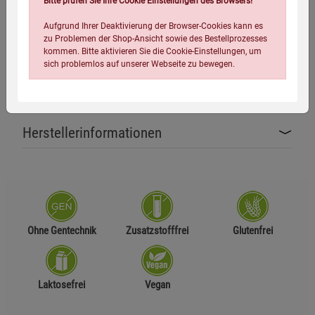
Bitte prüfen Sie Ihre Cookie Einstellungen des Browsers!
Produktart:
Nahrungsergänzungsmittel
Aufgrund Ihrer Deaktivierung der Browser-Cookies kann es
zu Problemen der Shop-Ansicht sowie des Bestellprozesses
Hergestellt in Deutschland
kommen. Bitte aktivieren Sie die Cookie-Einstellungen, um
sich problemlos auf unserer Webseite zu bewegen.
Zusammensetzung
Herstellerinformationen
Einstellungen speichern für die Gruppe
Einstellungen speichern für die Gruppe
Einstellungen speichern für die Gruppe
Zurück
Einwilligung nicht erteilen
Ohne Gentechnik
Zusatzstofffrei
Glutenfrei
Notwendige Cookies (5)
Laktosefrei
Vegan
Beschreibung Notwendige Cookies