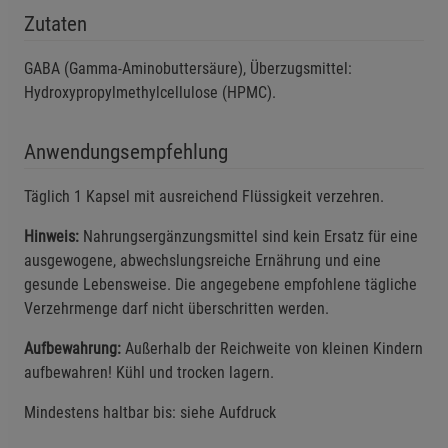
Cookie-Informationen
anzeigen
Zutaten
Funktionale Cookies (1)
Funktionale Cooki
GABA (Gamma-Aminobuttersäure), Überzugsmittel:
Beschreibung Funktionale Cookies
Hydroxypropylmethylcellulose (HPMC).
Cookie-Informationen
anzeigen
Anwendungsempfehlung
Statistik Cookies (2)
Statistik Cookies
Täglich 1 Kapsel mit ausreichend Flüssigkeit verzehren.
Beschreibung Statistik Cookies
Hinweis:
Nahrungsergänzungsmittel sind kein Ersatz für eine
Cookie-Informationen
anzeigen
ausgewogene, abwechslungsreiche Ernährung und eine
gesunde Lebensweise. Die angegebene empfohlene tägliche
Marketing Cookies (3)
Marketing Cookies
Verzehrmenge darf nicht überschritten werden.
Beschreibung Marketing Cookies
Aufbewahrung:
Außerhalb der Reichweite von kleinen Kindern
Cookie-Informationen
anzeigen
aufbewahren! Kühl und trocken lagern.
Mindestens haltbar bis: siehe Aufdruck
Datenschutzerklärung
Impressum