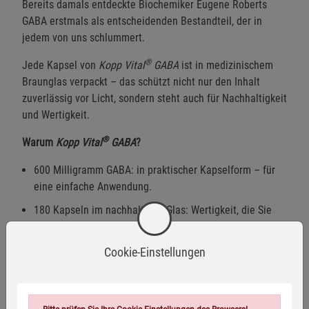
Bereits damals entdeckte Biochemiker Eugene Roberts
GABA erstmals als entscheidenden Bestandteil, der in
jedem von uns schlummert.
®
Jede Kapsel von
Kopp Vital
GABA
ist in medizinischem
Braunglas verpackt – das schützt nicht nur den Inhalt
zuverlässig vor Licht, sondern steht auch für Nachhaltigkeit
und Wertigkeit.
®
Warum
Kopp Vital
GABA
?
600 Milligramm GABA: in praktischer Kapselform – für
eine einfache Anwendung.
180 Kapseln im nachhaltigen Glas: Wertigkeit, die Sie
sehen und spüren.
Premiumqualität: sorgfältige Herstellung und geprüfte
Cookie-Einstellungen
Standards.
®
Kopp Vital
– weil Gesundheit eine Entscheidung ist.