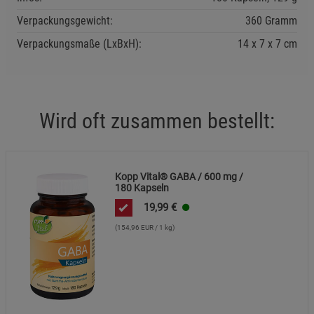
Verpackungsgewicht:
360 Gramm
Verpackungsmaße (LxBxH):
14
7
7
cm
Wird oft zusammen bestellt:
Kopp Vital® GABA / 600 mg /
180 Kapseln
19,99
€
(154,96 EUR / 1 kg)