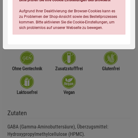
Zusammensetzung
Aufgrund Ihrer Deaktivierung der Browser-Cookies kann es
zu Problemen der Shop-Ansicht sowie des Bestellprozesses
kommen. Bitte aktivieren Sie die Cookie-Einstellungen, um
Herstellerinformationen
sich problemlos auf unserer Webseite zu bewegen.
Ohne Gentechnik
Zusatzstofffrei
Glutenfrei
Einstellungen speichern für die Gruppe
Einstellungen speichern für die Gruppe
Laktosefrei
Vegan
Einstellungen speichern für die Gruppe
Zurück
Einwilligung nicht erteilen
Zutaten
Notwendige Cookies (5)
GABA (Gamma-Aminobuttersäure), Überzugsmittel:
Beschreibung Notwendige Cookies
Hydroxypropylmethylcellulose (HPMC).