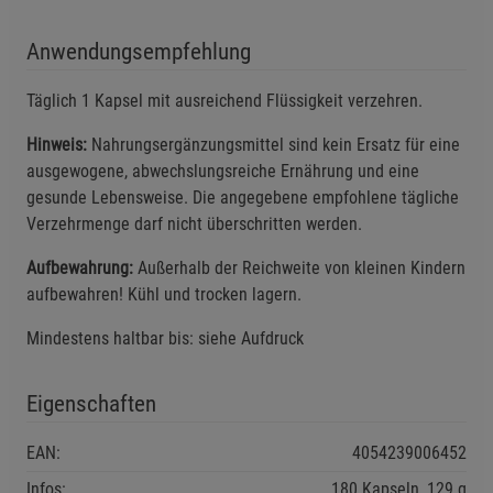
Cookie-Informationen
anzeigen
Anwendungsempfehlung
Funktionale Cookies (1)
Funktionale Cooki
Beschreibung Funktionale Cookies
Täglich 1 Kapsel mit ausreichend Flüssigkeit verzehren.
Cookie-Informationen
anzeigen
Hinweis:
Nahrungsergänzungsmittel sind kein Ersatz für eine
ausgewogene, abwechslungsreiche Ernährung und eine
gesunde Lebensweise. Die angegebene empfohlene tägliche
Statistik Cookies (2)
Statistik Cookies
Verzehrmenge darf nicht überschritten werden.
Beschreibung Statistik Cookies
Aufbewahrung:
Außerhalb der Reichweite von kleinen Kindern
Cookie-Informationen
anzeigen
aufbewahren! Kühl und trocken lagern.
Marketing Cookies (3)
Marketing Cookies
Mindestens haltbar bis: siehe Aufdruck
Beschreibung Marketing Cookies
Eigenschaften
Cookie-Informationen
anzeigen
EAN:
4054239006452
Datenschutzerklärung
Impressum
Infos:
180 Kapseln, 129 g