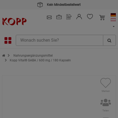
Kein Mindestbestellwert
4.91
/ 5.0 - SEHR GUT
(148.391)
Zur Startseite des Kopp Verlag Online-Shop
Nahrungsergänzungsmittel
Kopp Vital® GABA / 600 mg / 180 Kapseln
Merken
Teilen