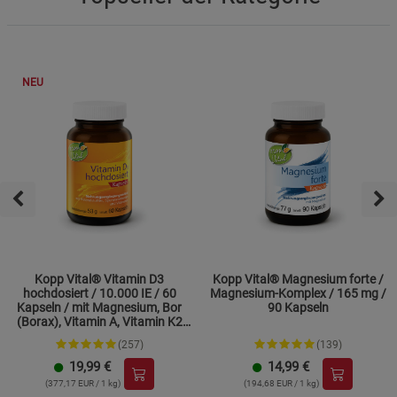
NEU
Kopp Vital® Vitamin D3
Kopp Vital® Magnesium forte /
hochdosiert / 10.000 IE / 60
Magnesium-Komplex / 165 mg /
Kapseln / mit Magnesium, Bor
90 Kapseln
(Borax), Vitamin A, Vitamin K2
und Zink
(257)
(139)
19,99
€
14,99
€
(377,17 EUR / 1 kg)
(194,68 EUR / 1 kg)