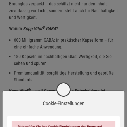
Braunglas verpackt – das schützt nicht nur den Inhalt
zuverlässig vor Licht, sondern steht auch für Nachhaltigkeit
und Wertigkeit.
®
Warum
Kopp Vital
GABA
?
600 Milligramm GABA: in praktischer Kapselform – für
eine einfache Anwendung.
180 Kapseln im nachhaltigen Glas: Wertigkeit, die Sie
sehen und spüren.
Premiumqualität: sorgfältige Herstellung und geprüfte
Standards.
®
Kopp Vital
– weil Gesundheit eine Entscheidung ist.
Produktart:
Nahrungsergänzungsmittel
Cookie-Einstellungen
Hergestellt in Deutschland
Bitte prüfen Sie Ihre Cookie Einstellungen des Browsers!