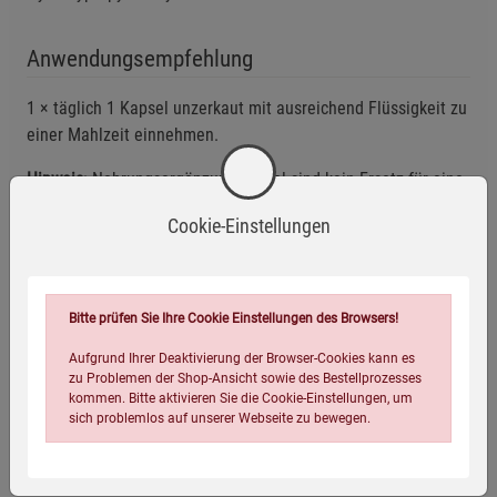
Anwendungsempfehlung
1 × täglich 1 Kapsel unzerkaut mit ausreichend Flüssigkeit zu
einer Mahlzeit einnehmen.
Hinweis
: Nahrungsergänzungsmittel sind kein Ersatz für eine
ausgewogene und abwechslungsreiche Ernährung und eine
Cookie-Einstellungen
gesunde Lebensweise. Die angegebene empfohlene tägliche
Verzehrmenge darf nicht überschritten werden.
Aufbewahrung
: Außerhalb der Reichweite von kleinen Kindern
Bitte prüfen Sie Ihre Cookie Einstellungen des Browsers!
aufbewahren! Kühl, trocken und dunkel lagern.
Aufgrund Ihrer Deaktivierung der Browser-Cookies kann es
zu Problemen der Shop-Ansicht sowie des Bestellprozesses
Eigenschaften
kommen. Bitte aktivieren Sie die Cookie-Einstellungen, um
sich problemlos auf unserer Webseite zu bewegen.
EAN:
4054239004106
Infos:
90 Kapseln, 79 g