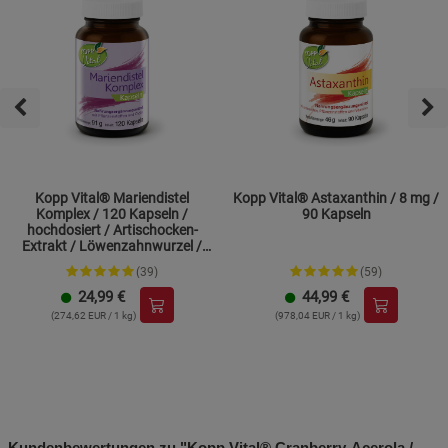
Kopp Vital® Mariendistel
Kopp Vital® Astaxanthin / 8 mg /
Komplex / 120 Kapseln /
90 Kapseln
hochdosiert / Artischocken-
Extrakt / Löwenzahnwurzel /
Cholin
(39)
(59)
24,99
€
44,99
€
(274,62 EUR / 1 kg)
(978,04 EUR / 1 kg)
Kundenbewertungen zu "Kopp Vital® Cranberry-Acerola /