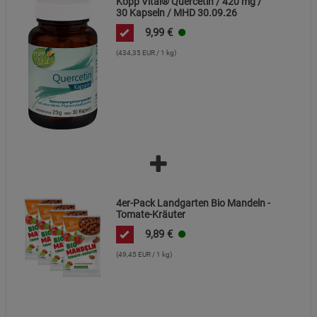
Kopp Vital® Quercetin / 420 mg /
30 Kapseln / MHD 30.09.26
Statistik Cookies (2)
Statistik Cookies
9,99
€
Beschreibung Statistik Cookies
(434,35 EUR / 1 kg)
Cookie-Informationen
anzeigen
Marketing Cookies (3)
Marketing Cookies
Beschreibung Marketing Cookies
Cookie-Informationen
anzeigen
Datenschutzerklärung
Impressum
4er-Pack Landgarten Bio Mandeln -
Tomate-Kräuter
9,89
€
(49,45 EUR / 1 kg)