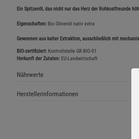
Ein Spitzenöl, das nicht nur das Herz der Rohkostfreunde höh
Eigenschaften:
Bio Olivenöl nativ extra
Gewonnen aus kalter Extraktion, ausschließlich mit mechani
BIO-zertifiziert:
Kontrollstelle GR-BIO-01
Herkunft der Zutaten:
EU-Landwirtschaft
Nährwerte
Herstellerinformationen