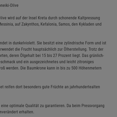
neiki-Olive
Olive wird auf der Insel Kreta durch schonende Kaltpressung
 Messinia, auf Zakynthos, Kefalonia, Samos, den Kykladen und
ndet in dunkelviolett. Sie besitzt eine zylindrische Form und ist
rwendet die Frucht hauptsächlich zur Ölherstellung. Trotz der
rten, deren Ölgehalt bei 15 bis 27 Prozent liegt. Das grünlich-
Geschmack und ein ausgezeichnetes und leicht zitroniges
groß werden. Die Baumkrone kann in bis zu 500 Höhenmetern
t reifen dort besonders gute Früchte an jahrhundertealten
 eine optimale Qualität zu garantieren. Da beim Pressvorgang
unverändert erhalten.