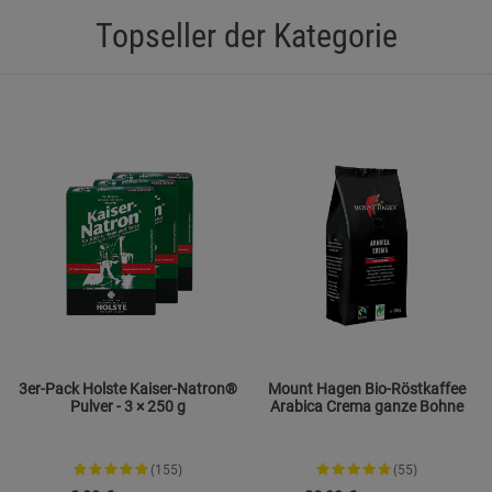
Statistik Cookies (2)
Statistik Cookie
Topseller der Kategorie
Beschreibung Statistik Cookies
Cookie-Informationen
anzeigen
Marketing Cookies (3)
Marketing Cook
Beschreibung Marketing Cookies
Cookie-Informationen
anzeigen
Datenschutzerklärung
Impressum
3er-Pack Holste Kaiser-Natron®
Mount Hagen Bio-Röstkaffee
Pulver - 3 × 250 g
Arabica Crema ganze Bohne
(155)
(55)