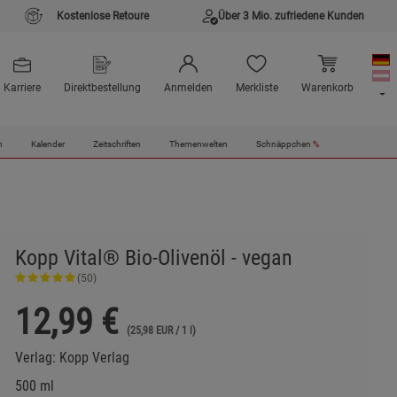
Kostenlose Retoure
Über 3 Mio. zufriedene Kunden
Karriere
Direktbestellung
Anmelden
Merkliste
Warenkorb
n
Kalender
Zeitschriften
Themenwelten
Schnäppchen
%
Kopp Vital® Bio-Olivenöl - vegan
(50)
12,99
€
(25,98 EUR / 1 l)
Verlag:
Kopp Verlag
500 ml