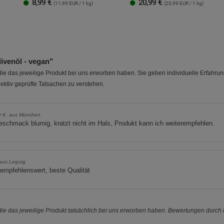
8,99
€
20,99
€
(11,99 EUR / 1 kg)
(20,99 EUR / 1 kg)
ivenöl - vegan"
e das jeweilige Produkt bei uns erworben haben. Sie geben individuelle Erfahru
ektiv geprüfte Tatsachen zu verstehen.
r K. aus München
schmack blumig, kratzt nicht im Hals, Produkt kann ich weiterempfehlen.
 aus Leipzig
empfehlenswert, beste Qualität
e das jeweilige Produkt tatsächlich bei uns erworben haben. Bewertungen durch P