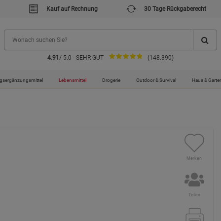
Kauf auf Rechnung
30 Tage Rückgaberecht
4.91
/ 5.0 - SEHR GUT
(148.390)
gsergänzungsmittel
Lebensmittel
Drogerie
Outdoor & Survival
Haus & Garte
Merken
Teilen