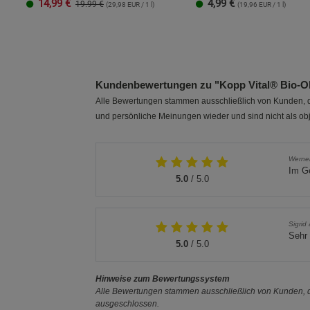
14,99
€
4,99
€
19.99 €
(29,98 EUR / 1 l)
(19,96 EUR / 1 l)
250 ml
1 Liter
Kundenbewertungen zu "Kopp Vital® Bio-Ol
Alle Bewertungen stammen ausschließlich von Kunden, di
und persönliche Meinungen wieder und sind nicht als obj
Werne
Im Ge
5.0
/ 5.0
Sigrid
Sehr 
5.0
/ 5.0
Hinweise zum Bewertungssystem
Alle Bewertungen stammen ausschließlich von Kunden, di
ausgeschlossen.