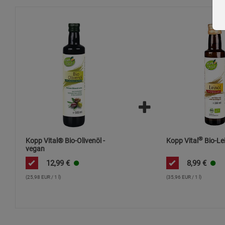
®
Kopp Vital® Bio-Olivenöl -
Kopp Vital
Bio-Lei
vegan
12,99
€
8,99
€
(25,98 EUR / 1 l)
(35,96 EUR / 1 l)