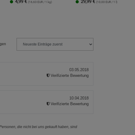
4,99
€
29,99
€
(16,63 EUR / 1 kg)
(10,00 EUR / 1 l)
Streudose
Nachfüllbeutel
2er-Set
ngen
03.05.2018
Verifizierte Bewertung
10.04.2018
Verifizierte Bewertung
ersonen, die nicht bei uns gekauft haben, sind