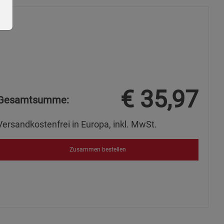
ie Gruppe
€
35,97
Gesamtsumme:
Versandkostenfrei in Europa, inkl. MwSt.
Zusammen bestellen
okies