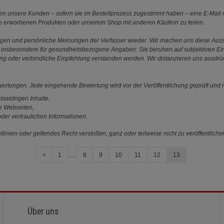
 unsere Kunden – sofern sie im Bestellprozess zugestimmt haben – eine E-Mail m
en erworbenen Produkten oder unserem Shop mit anderen Käufern zu teilen.
ungen und persönliche Meinungen der Verfasser wieder. Wir machen uns diese Au
s gilt insbesondere für gesundheitsbezogene Angaben: Sie beruhen auf subjektiven 
ung oder verbindliche Empfehlung verstanden werden. Wir distanzieren uns ausdr
ewertungen. Jede eingehende Bewertung wird vor der Veröffentlichung geprüft und n
tswidrigen Inhalte,
r Webseiten,
der vertraulichen Informationen.
linien oder geltendes Recht verstoßen, ganz oder teilweise nicht zu veröffentliche
<
1
....
8
9
10
11
12
13
Über uns