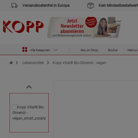
Versandkostenfrei in Europa
Kein Mindestbestellwert
Alle Kategorien
Neu im Shop
Bücher
Nahrun
Zur Startseite des Kopp Verlag Online-Shop
Lebensmittel
Kopp Vital® Bio-Olivenöl - vegan