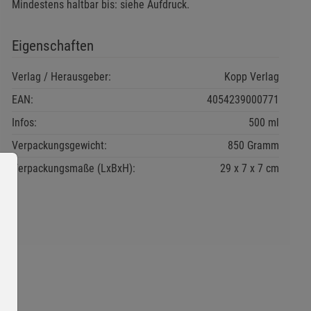
Mindestens haltbar bis: siehe Aufdruck.
Eigenschaften
Verlag / Herausgeber:
Kopp Verlag
EAN:
4054239000771
Infos:
500 ml
Verpackungsgewicht:
850 Gramm
Verpackungsmaße (LxBxH):
29
7
7
cm