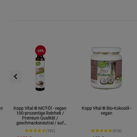
-25%
gan
Kopp Vital ® MCT-Öl - vegan
Kopp Vital ® Bio-Kokosöl -
100-prozentige Reinheit /
vegan
Premium Qualität /
geschmacksneutral / auf
Kokosölbasis
(182)
(516)