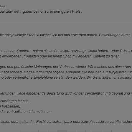
ladin
ualitativ sehr gutes Leinöl zu einem guten Preis.
e das jeweilige Produkt tatsächlich bei uns erworben haben. Bewertungen durch P
 unsere Kunden – sofern sie im Bestellprozess zugestimmt haben – eine E-Mail m
en erworbenen Produkten oder unserem Shop mit anderen Käufern zu teilen.
ungen und persönliche Meinungen der Verfasser wieder. Wir machen uns diese Au
s gilt insbesondere für gesundheitsbezogene Angaben: Sie beruhen auf subjektiven 
ung oder verbindliche Empfehlung verstanden werden. Wir distanzieren uns ausdr
ewertungen. Jede eingehende Bewertung wird vor der Veröffentlichung geprüft und n
tswidrigen Inhalte,
r Webseiten,
der vertraulichen Informationen.
linien oder geltendes Recht verstoßen, ganz oder teilweise nicht zu veröffentliche