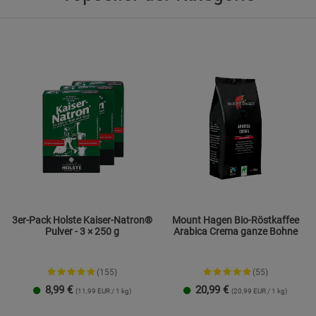
Statistik Cookies (2)
Statistik Cookie
Beschreibung Statistik Cookies
Cookie-Informationen
anzeigen
Marketing Cookies (3)
Marketing Cook
Beschreibung Marketing Cookies
Cookie-Informationen
anzeigen
Datenschutzerklärung
Impressum
3er-Pack Holste Kaiser-Natron®
Mount Hagen Bio-Röstkaffee
Pulver - 3 × 250 g
Arabica Crema ganze Bohne
(155)
(55)
8,99
€
20,99
€
(11,99 EUR / 1 kg)
(20,99 EUR / 1 kg)