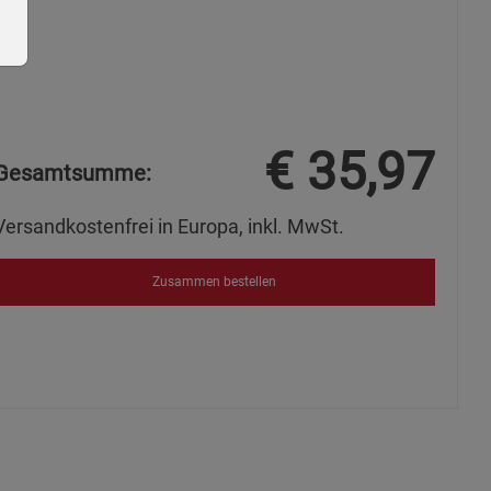
€
35,97
Gesamtsumme:
ie Gruppe
Versandkostenfrei in Europa, inkl. MwSt.
Zusammen bestellen
okies