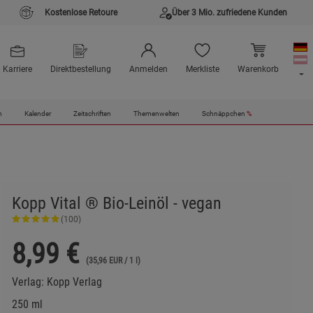
Kostenlose Retoure
Über 3 Mio. zufriedene Kunden
Karriere
Direktbestellung
Anmelden
Merkliste
Warenkorb
n
Kalender
Zeitschriften
Themenwelten
Schnäppchen
%
Kopp Vital ® Bio-Leinöl - vegan
(100)
8,99
€
(35,96 EUR / 1 l)
Verlag:
Kopp Verlag
250 ml