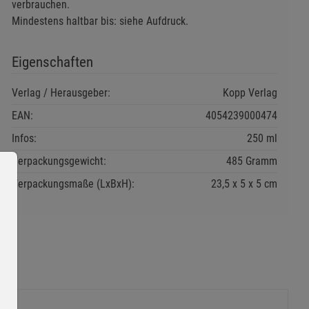
verbrauchen.
Mindestens haltbar bis: siehe Aufdruck.
Eigenschaften
Verlag / Herausgeber:
Kopp Verlag
EAN:
4054239000474
Infos:
250 ml
Verpackungsgewicht:
485 Gramm
Verpackungsmaße (LxBxH):
23,5
5
5
cm