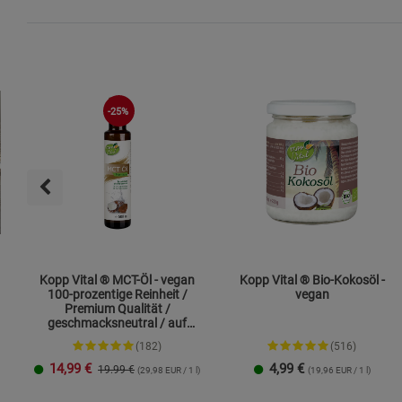
-25%
Kopp Vital ® MCT-Öl - vegan
Kopp Vital ® Bio-Kokosöl -
100-prozentige Reinheit /
vegan
Premium Qualität /
geschmacksneutral / auf
Kokosölbasis
(182)
(516)
14,99
€
4,99
€
19.99 €
(29,98 EUR / 1 l)
(19,96 EUR / 1 l)
250 ml
1 Liter