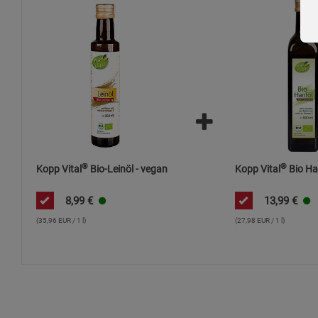
®
®
Kopp Vital
Bio-Leinöl - vegan
Kopp Vital
Bio Ha
8,99
€
13,99
€
(35,96 EUR / 1 l)
(27,98 EUR / 1 l)