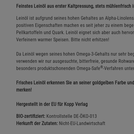
Feinstes Leinöl aus erster Kaltpressung, stets mühlenfrisch i
Leinöl ist aufgrund seines hohen Gehaltes an Alpha-Linolensä
positiven Eigenschaften machen es seit jeher zu einem bege
Pellkartoffeln und Quark. Leinöl eignet sich aber auch herv
Verfeinern warmer Speisen. Bitte nicht erhitzen!
Da Leinöl wegen seines hohen Omega-3-Gehalts nur sehr begren
verwenden wir nur ausgesuchte, bitterfreie, gesunde Rohware
®
besonders produktschonenden Omega-Safe
-Verfahren unte
Frisches Leinöl erkennen Sie an seiner goldgelben Farbe u
merken!
Hergestellt in der EU für Kopp Verlag
BIO-zertifiziert:
Kontrollstelle DE-ÖKO-013
Herkunft der Zutaten:
Nicht-EU-Landwirtschaft