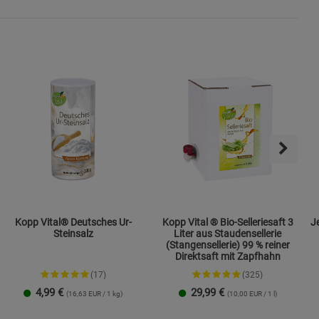
s
ies
Kopp Vital® Deutsches Ur-
Kopp Vital ® Bio-Selleriesaft 3
Jen
Steinsalz
Liter aus Staudensellerie
(Stangensellerie) 99 % reiner
Direktsaft mit Zapfhahn
(17)
(325)
4,99
€
29,99
€
(16,63 EUR / 1 kg)
(10,00 EUR / 1 l)
Streudose
Nachfüllbeutel
2er-Set