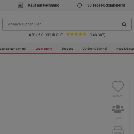
Kauf auf Rechnung
30 Tage Rückgaberecht
4.91
/ 5.0 - SEHR GUT
(148.387)
gsergänzungsmittel
Lebensmittel
Drogerie
Outdoor & Survival
Haus & Garte
Merken
Teilen