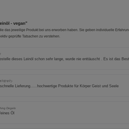
inöl - vegan"
e das jeweilige Produkt bei uns erworben haben. Sie geben individuelle Erfahru
ektiv geprüfte Tatsachen zu verstehen.
!
estelle dieses Leinöl schon sehr lange, wurde nie enttäuscht . Es ist das Bes
ŸŒ¹ðŸ¦‹
schnelle Lieferung......hochwertige Produkte für Körper Geist und Seele
hing Degelo
feines Öl