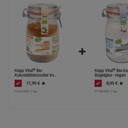
®
®
Kopp Vital
Bio
Kopp Vital
Bio-Ko
Kokosblütenzucker im
Bügelglas - vegan
Bügelglas
11,99
€
8,99
€
(18,45 EUR / 1 kg)
(17,98 EUR / 1 kg)