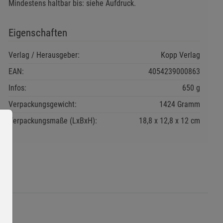
Mindestens haltbar bis: siehe Aufdruck.
Eigenschaften
Verlag / Herausgeber:
Kopp Verlag
EAN:
4054239000863
Infos:
650 g
Verpackungsgewicht:
1424 Gramm
Verpackungsmaße (LxBxH):
18,8
12,8
12
cm