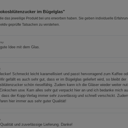
okosblütenzucker im Bügelglas"
e das jeweilige Produkt bei uns erworben haben. Sie geben individuelle Erfahru
ektiv geprüfte Tatsachen zu verstehen.
ray
gute Idee mit dem Glas.
.
lecker! Schmeckt leicht karamellisiert und passt hervorragend zum Kaffee od
Mir gefällt es auch sehr gut, dass er im Bügelglas geliefert wird, so bleibt der
blütenzucker schön rieselfähig. Zudem kann ich die Gläser wieder weiter nu
inkochen usw. Kam alles sehr gut verpackt hier an und ich bedanke mich a
, dass der Kopp-Verlag immer sehr zuverlässig und schnell verschickt. Zude
aren hier immer aus sehr guter Qualität!
e
Qualität und zuverlässige Lieferung. Danke!