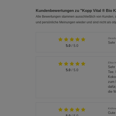
Kundenbewertungen zu "Kopp Vital ® Bio K
Alle Bewertungen stammen ausschließlich von Kunden, di
und persönliche Meinungen wieder und sind nicht als obj
Gesch
Sehr 
5.0
/ 5.0
Elisa H
Sehr 
5.0
/ 5.0
Tee. 
Kokos
zum E
dafür
die W
Kröhn
Gute 
5.0
/ 5.0