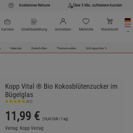
Kostenlose Retoure
Über 3 Mio. zufriedene Kunden
Karriere
Direktbestellung
Anmelden
Merkliste
Warenkorb
n
Kalender
Zeitschriften
Themenwelten
Schnäppchen
%
Kopp Vital ® Bio Kokosblütenzucker im
Bügelglas
(83)
11,99
€
(18,45 EUR / 1 kg)
Verlag:
Kopp Verlag