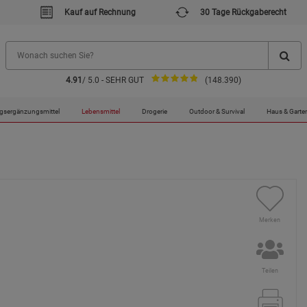
Kauf auf Rechnung
30 Tage Rückgaberecht
4.91
/ 5.0 - SEHR GUT
(148.390)
gsergänzungsmittel
Lebensmittel
Drogerie
Outdoor & Survival
Haus & Garte
Merken
Teilen