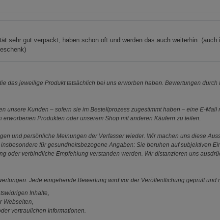
tät sehr gut verpackt, haben schon oft und werden das auch weiterhin. (auch 
Geschenk)
e das jeweilige Produkt tatsächlich bei uns erworben haben. Bewertungen durch P
 unsere Kunden – sofern sie im Bestellprozess zugestimmt haben – eine E-Mail m
en erworbenen Produkten oder unserem Shop mit anderen Käufern zu teilen.
ungen und persönliche Meinungen der Verfasser wieder. Wir machen uns diese Au
s gilt insbesondere für gesundheitsbezogene Angaben: Sie beruhen auf subjektiven 
ung oder verbindliche Empfehlung verstanden werden. Wir distanzieren uns ausdr
ewertungen. Jede eingehende Bewertung wird vor der Veröffentlichung geprüft und n
tswidrigen Inhalte,
r Webseiten,
der vertraulichen Informationen.